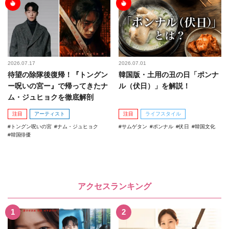
2026.07.17
2026.07.01
待望の除隊後復帰！『トングン
韓国版・土用の丑の日「ポンナ
ー呪いの宮ー』で帰ってきたナ
ル（伏日）」を解説！
ム・ジュヒョクを徹底解剖
注目
アーティスト
注目
ライフスタイル
トングン呪いの宮
ナム・ジュヒョク
サムゲタン
ポンナル
伏日
韓国文化
韓国俳優
アクセスランキング