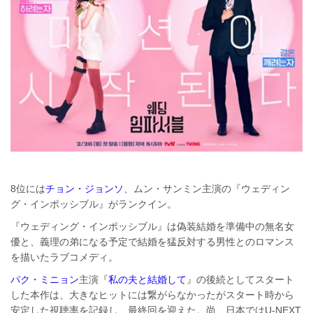
8位には
チョン・ジョンソ
、ムン・サンミン主演の『ウェディン
グ・インポッシブル』がランクイン。
『ウェディング・インポッシブル』は偽装結婚を準備中の無名女
優と、義理の弟になる予定で結婚を猛反対する男性とのロマンス
を描いたラブコメディ。
パク・ミニョン
主演『
私の夫と結婚して
』の後続としてスタート
した本作は、大きなヒットには繋がらなかったがスタート時から
安定した視聴率を記録し、最終回を迎えた。尚、日本ではU-NEXT