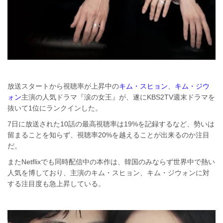
放送スタートから視聴率が上昇中の
キム・スヒョン
、
キム・ジウ
ォン
主演の人気ドラマ『涙の女王』が、遂にKBS2TV週末ドラマを
抜いて1位にランクインした。
7日に放送された10話の最高視聴率は19%を記録するなど、勢いは
留まることを知らず、視聴率20%を越えることが出来るのか注目
だ。
またNetflixでも同時配信中の本作は、韓国のみならず世界中で熱い
人気を博しており、主演のキム・スヒョン、キム・ジウォンに対
する注目度も急上昇している。