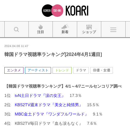
注目
新着
ショップ
2024.04.08 11:47
韓国ドラマ視聴率ランキング[2024年4月1週目]
エンタメ
アーティスト
トレンド
ドラマ
俳優・女優
【韓国ドラマ視聴率ランキング】4
/1～4/7
ニールセンコリア調べ
1位
tvN土日ドラマ『涙の女王』
17.3％
2位
KBS2TV週末ドラマ『美女と純情男』
15.5％
3位
MBC金土ドラマ『ワンダフルワールド』
9.1％
4位 KBS2TV毎日ドラマ『血も涙もなく』 7.6％