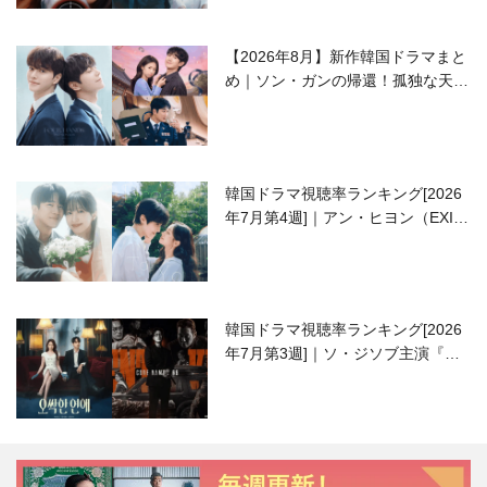
【2026年8月】新作韓国ドラマまと
め｜ソン・ガンの帰還！孤独な天才
高校生ピアニスト役
韓国ドラマ視聴率ランキング[2026
年7月第4週]｜アン・ヒヨン（EXID
ハニ）復帰作『愛が来る』に注目！
韓国ドラマ視聴率ランキング[2026
年7月第3週]｜ソ・ジソブ主演『エ
ージェント・キム』が勢い加速！