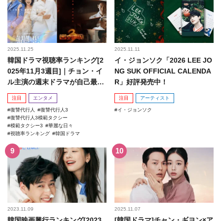
2025.11.25
2025.11.11
韓国ドラマ視聴率ランキング[2
イ・ジョンソク「2026 LEE JO
025年11月3週目]｜チョン・イ
NG SUK OFFICIAL CALENDA
ル主演の週末ドラマが自己最高
R」好評発売中！
記録を更新！
注目
エンタメ
注目
アーティスト
復讐代行人
復讐代行人3
イ・ジョンソク
復讐代行人3模範タクシー
模範タクシー3
華麗な日々
視聴率ランキング
韓国ドラマ
2023.11.09
2025.11.07
韓国映画興行ランキング[2023
[韓国ドラマ]チャン・ギヨン×ア