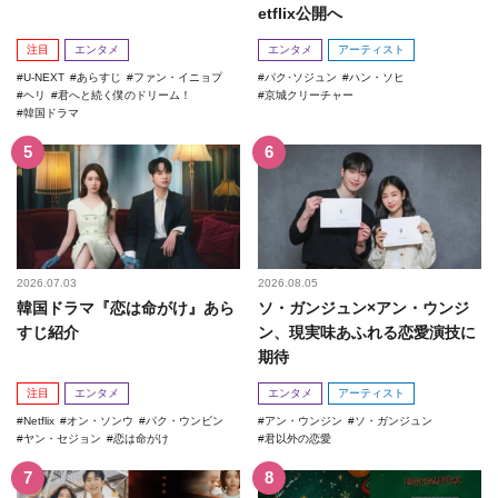
etflix公開へ
注目
エンタメ
エンタメ
アーティスト
U-NEXT
あらすじ
ファン・イニョプ
パク･ソジュン
ハン・ソヒ
ヘリ
君へと続く僕のドリーム！
京城クリーチャー
韓国ドラマ
2026.07.03
2026.08.05
韓国ドラマ『恋は命がけ』あら
ソ・ガンジュン×アン・ウンジ
すじ紹介
ン、現実味あふれる恋愛演技に
期待
注目
エンタメ
エンタメ
アーティスト
Netflix
オン・ソンウ
パク・ウンビン
アン・ウンジン
ソ・ガンジュン
ヤン・セジョン
恋は命がけ
君以外の恋愛