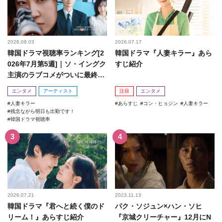
2026.08.03
2026.07.17
韓国ドラマ視聴率ランキング[2
韓国ドラマ『人妻キラー』あら
026年7月第5週]｜ソ・イングク
すじ紹介
主演のラブコメがついに最終
回！
エンタメ
アーティスト
注目
エンタメ
人妻キラー
あらすじ
コン・ヒョジン
人妻キラー
残念ながら明日も出勤です！
韓国ドラマ視聴率
2026.07.21
2023.11.13
韓国ドラマ『君へと続く僕のド
パク・ソジュン×ハン・ソヒ
リーム！』あらすじ紹介
『京城クリーチャー』12月にN