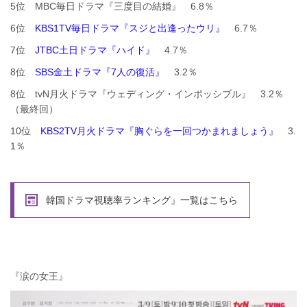
5位 MBC毎日ドラマ『三度目の結婚』 6.8％
6位
KBS1TV毎日ドラマ『スジと出逢ったウリ』
6.7％
7位
JTBC土日ドラマ『ハイド』
4.7％
8位
SBS金土ドラマ『7人の復活』
3.2％
8位 tvN月火ドラマ『ウェディング・インポッシブル』 3.2％
（最終回）
10位
KBS2TV月火ドラマ『胸ぐらを一回つかまれましょう』
3.
1％
韓国ドラマ視聴率ランキング』一覧はこちら
『涙の女王』