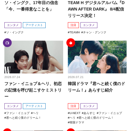
ソ・イングク、17年目の信念
TEAM H デジタルアルバム『D
「今、一番得意なことを」
AWN AFTER DARK』 8/4配信
リリース決定！
エンタメ
アーティスト
注目
エンタメ
ソ・イングク
TEAMH
チャン・グンソク
2026.07.24
2026.07.21
ファン・イニョプ＆ヘリ、初恋
韓国ドラマ『君へと続く僕のド
の記憶を呼び起こすケミストリ
リーム！』あらすじ紹介
ー
エンタメ
アーティスト
注目
エンタメ
ファン・イニョプ
ヘリ
U-NEXT
あらすじ
ファン・イニョプ
君へと続く僕のドリーム！
ヘリ
君へと続く僕のドリーム！
韓国ドラマ