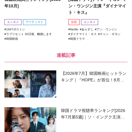
年10月]
ン・ウンジン主演『ダイナマイ
ト・キス』
エンタメ
アーティスト
注目
エンタメ
1947ボストン
Netflix
あらすじ
アン・ウンジン
ラブリセット 30日後、離婚します
ダイナマイト・キス
チャン・ギヨン
韓国映画
韓国ドラマ
連載記事
【2026年7月】韓国映画ヒットラン
キング｜『HOPE』が首位！8月公
開の注目作は？
韓国ドラマ視聴率ランキング[2026
年7月第5週]｜ソ・イングク主演の
ラブコメがついに最終回！