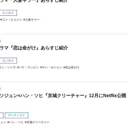
ラマ『人妻キラー』あらすじ紹介
エンタメ
コン・ヒョジン
人妻キラー
3
ラマ『恋は命がけ』あらすじ紹介
エンタメ
オン・ソンウ
パク・ウンビン
ヤン・セジョン
恋は命がけ
3
ソジュン×ハン・ソヒ『京城クリーチャー』12月にNetflix公開
メ
アーティスト
ジュン
ハン・ソヒ
京城クリーチャー