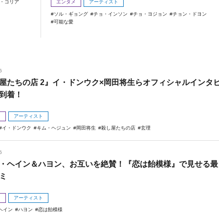
・コリア
エンタメ
アーティスト
ソル・ギョング
チョ・インソン
チョ・ヨジョン
チョン・ドヨン
可能な愛
6
屋たちの店 2』イ・ドンウク×岡田将生らオフィシャルインタ
到着！
メ
アーティスト
イ・ドンウク
キム・ヘジュン
岡田将生
殺し屋たちの店
玄理
6
・ヘイン＆ハヨン、お互いを絶賛！『恋は飴模様』で見せる最
ミ
メ
アーティスト
ヘイン
ハヨン
恋は飴模様