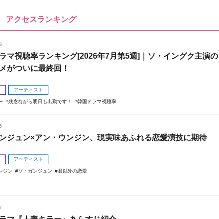
アクセスランキング
3
ラマ視聴率ランキング[2026年7月第5週]｜ソ・イングク主演の
メがついに最終回！
メ
アーティスト
ー
残念ながら明日も出勤です！
韓国ドラマ視聴率
5
ンジュン×アン・ウンジン、現実味あふれる恋愛演技に期待
メ
アーティスト
ンジン
ソ・ガンジュン
君以外の恋愛
7