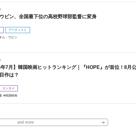
5
ウビン、全国最下位の高校野球部監督に変身
メ
アーティスト
キム・ウビン
5
26年7月】韓国映画ヒットランキング｜『HOPE』が首位！8月
目作は？
エンタメ
瞳
韓国映画
and more