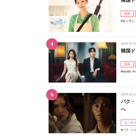
韓国ド
注目
あらすじ
2026.07.0
韓国ド
注目
Netflix
2023.11.1
パク・
へ
エンタ
パク･ソ