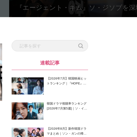
『エージェント・キム』ソ・ジソブを深
連載記事
【2026年7月】韓国映画ヒッ
トランキング｜『HOPE』が
首位！8月公開の注目作は？
韓国ドラマ視聴率ランキング
[2026年7月第5週]｜ソ・イン
グク主演のラブコメがついに
最終回！
【2026年8月】新作韓国ドラ
マまとめ｜ソン・ガンの帰