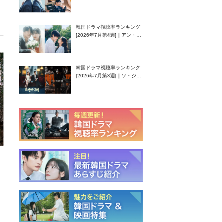
還！孤独な天才高校生ピアニ
スト役
韓国ドラマ視聴率ランキング
[2026年7月第4週]｜アン・ヒ
ヨン（EXID ハニ）復帰作
『愛が来る』に注目！
韓国ドラマ視聴率ランキング
[2026年7月第3週]｜ソ・ジソ
ブ主演『エージェント・キ
ム』が勢い加速！