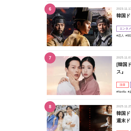
2023.11.1
韓国ド
エンタ
恋人
韓
2025.11.0
[韓国
ス』
注目
Netflix
2025.11.2
韓国ド
週末ド