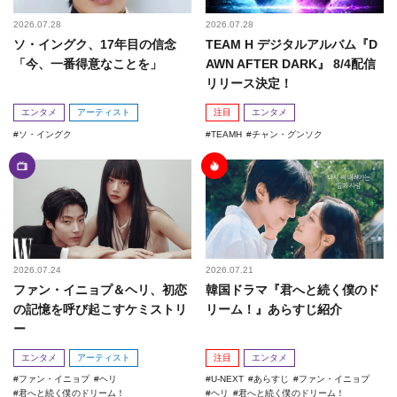
2026.07.28
2026.07.28
ソ・イングク、17年目の信念
TEAM H デジタルアルバム『D
「今、一番得意なことを」
AWN AFTER DARK』 8/4配信
リリース決定！
エンタメ
アーティスト
注目
エンタメ
ソ・イングク
TEAMH
チャン・グンソク
2026.07.24
2026.07.21
ファン・イニョプ＆ヘリ、初恋
韓国ドラマ『君へと続く僕のド
の記憶を呼び起こすケミストリ
リーム！』あらすじ紹介
ー
エンタメ
アーティスト
注目
エンタメ
ファン・イニョプ
ヘリ
U-NEXT
あらすじ
ファン・イニョプ
君へと続く僕のドリーム！
ヘリ
君へと続く僕のドリーム！