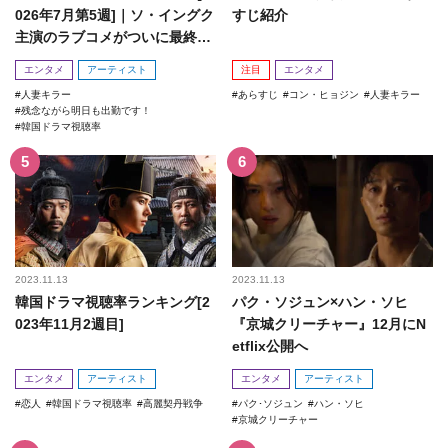
026年7月第5週]｜ソ・イングク
すじ紹介
主演のラブコメがついに最終
回！
エンタメ
アーティスト
注目
エンタメ
人妻キラー
あらすじ
コン・ヒョジン
人妻キラー
残念ながら明日も出勤です！
韓国ドラマ視聴率
2023.11.13
2023.11.13
韓国ドラマ視聴率ランキング[2
パク・ソジュン×ハン・ソヒ
023年11月2週目]
『京城クリーチャー』12月にN
etflix公開へ
エンタメ
アーティスト
エンタメ
アーティスト
恋人
韓国ドラマ視聴率
高麗契丹戦争
パク･ソジュン
ハン・ソヒ
京城クリーチャー