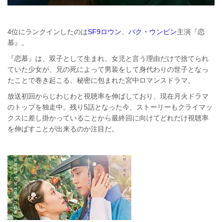
4位にランクインしたのは
SF9ロウン
、
パク・ウンビン
主演『恋
慕』。
『恋慕』は、双子として生まれ、女児と言う理由だけで捨てられ
ていた少女が、兄の死によって男装をして身代わりの世子となっ
たことで巻き起こる、秘密に包まれた宮中ロマンスドラマ。
放送初回からじわじわと視聴率を伸ばしており、現在月火ドラマ
のトップを独走中。残り5話となった今、ストーリーもクライマッ
クスに差し掛かっていることから最終回に向けてどれだけ視聴率
を伸ばすことが出来るのか注目だ。