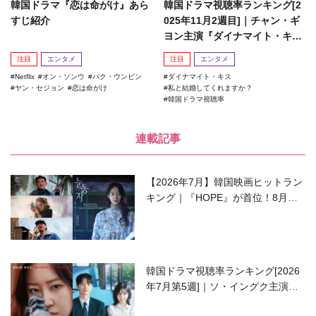
韓国ドラマ『恋は命がけ』あら
韓国ドラマ視聴率ランキング[2
すじ紹介
025年11月2週目]｜チャン・ギ
ヨン主演『ダイナマイト・キ
ス』がランクイン！
注目
エンタメ
注目
エンタメ
Netflix
オン・ソンウ
パク・ウンビン
ダイナマイト・キス
ヤン・セジョン
恋は命がけ
私と結婚してくれますか？
韓国ドラマ視聴率
連載記事
【2026年7月】韓国映画ヒットラン
キング｜『HOPE』が首位！8月公
開の注目作は？
韓国ドラマ視聴率ランキング[2026
年7月第5週]｜ソ・イングク主演の
ラブコメがついに最終回！