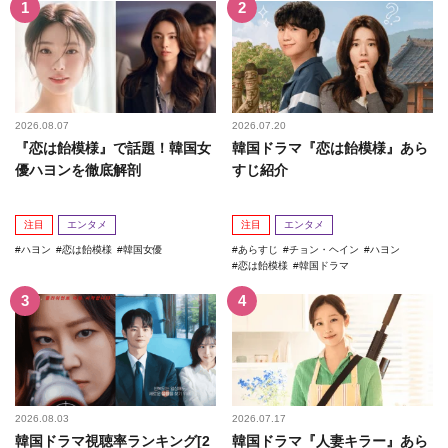
2026.08.07
2026.07.20
『恋は飴模様』で話題！韓国女
韓国ドラマ『恋は飴模様』あら
優ハヨンを徹底解剖
すじ紹介
注目
エンタメ
注目
エンタメ
ハヨン
恋は飴模様
韓国女優
あらすじ
チョン・ヘイン
ハヨン
恋は飴模様
韓国ドラマ
2026.08.03
2026.07.17
韓国ドラマ視聴率ランキング[2
韓国ドラマ『人妻キラー』あら