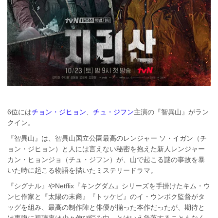
6位には
チョン・ジヒョン
、
チュ・ジフン
主演の『智異山』がラン
クイン。
『智異山』は、智異山国立公園最高のレンジャー ソ・イガン（チ
ョン・ジヒョン）と人には言えない秘密を抱えた新人レンジャー
カン・ヒョンジョ（チュ・ジフン）が、山で起こる謎の事故を暴
いた時に起こる物語を描いたミステリードラマ。
『シグナル』やNetflix『キングダム』シリーズを手掛けたキム・ウ
ンヒ作家と『太陽の末裔』『トッケビ』のイ・ウンボク監督がタ
ッグを組み、最高の制作陣と俳優が揃った本作だったが、期待と
は裏腹に視聴率は少々伸び悩み中。とはいえ急落することもなく