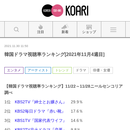
注目
新着
ショップ
2021.11.30 11:50
韓国ドラマ視聴率ランキング[2021年11月4週目]
エンタメ
アーティスト
トレンド
ドラマ
俳優・女優
【韓国ドラマ視聴率ランキング】11
/22～11/28
ニールセンコリア
調べ
1位
KBS2TV『紳士とお嬢さん』
29.9％
2位
KBS2毎日ドラマ『赤い靴』
17.6％
3位
KBS1TV『国家代表ワイフ』
14.6％
4位
KBS2TV月火ドラマ『恋慕』
9.8％