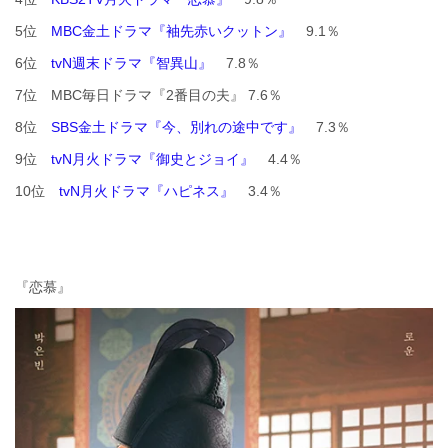
5位
MBC金土ドラマ『袖先赤いクットン』
9.1％
6位
tvN週末ドラマ『智異山』
7.8％
7位 MBC毎日ドラマ『2番目の夫』 7.6％
8位
SBS金土ドラマ『今、別れの途中です』
7.3％
9位
tvN月火ドラマ『御史とジョイ』
4.4％
10位
tvN月火ドラマ『ハピネス』
3.4％
『恋慕』