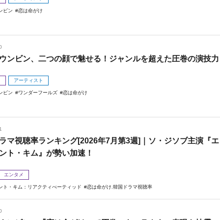
ンビン
恋は命がけ
0
ウンビン、二つの顔で魅せる！ジャンルを超えた圧巻の演技力
メ
アーティスト
ンビン
ワンダーフールズ
恋は命がけ
1
ラマ視聴率ランキング[2026年7月第3週]｜ソ・ジソブ主演『エ
ント・キム』が勢い加速！
エンタメ
ント・キム：リアクティべーティッド
恋は命がけ.韓国ドラマ視聴率
0