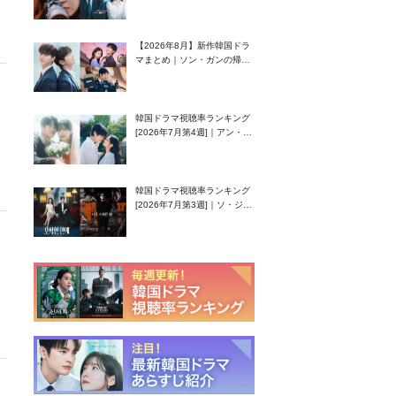
グク主演のラブコメがついに
最終回！
【2026年8月】新作韓国ドラ
マまとめ｜ソン・ガンの帰
還！孤独な天才高校生ピアニ
スト役
韓国ドラマ視聴率ランキング
[2026年7月第4週]｜アン・ヒ
ヨン（EXID ハニ）復帰作
『愛が来る』に注目！
韓国ドラマ視聴率ランキング
[2026年7月第3週]｜ソ・ジソ
ブ主演『エージェント・キ
ム』が勢い加速！