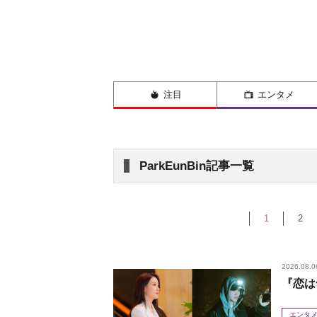
注目
エンタメ
ParkEunBin記事一覧
1
2
2026.08.0
『恋は
エンタ