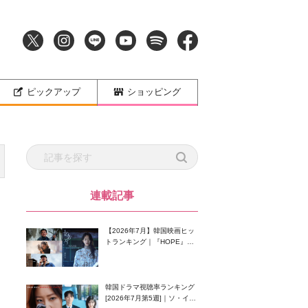
ピックアップ
ショッピング
連載記事
【2026年7月】韓国映画ヒッ
トランキング｜『HOPE』が
首位！8月公開の注目作は？
韓国ドラマ視聴率ランキング
[2026年7月第5週]｜ソ・イン