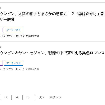
0
ウンビン、犬猿の相手とまさかの急接近！？『恋は命がけ』新
ザー解禁
メ
アーティスト
ンビン
ヤン・セジョン
恋は命がけ
9
ウンビン＆ヤン・セジョン、戦慄の中で芽生える異色ロマンス
メ
アーティスト
ンビン
ヤン・セジョン
恋は命がけ
3
4
5
次＞
最後＞＞