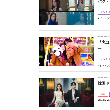
パク・
エンタ
パク・ウ
2026.07.1
『恋は
ー
エンタ
オン・ソ
2026.07.0
韓国ド
注目
Netflix