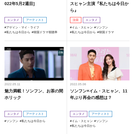
022年5月2週目]
スヒャン主演『私たちは今日か
ら』
エンタメ
アーティスト
注目
エンタメ
アゲイン・マイ・ライフ
イム・スヒャン
ソンフン
私たちは今日から
韓国ドラマ視聴率
私たちは今日から
韓国ドラマ
2022.05.11
2022.05.06
魅力満載！ソンフン、お茶の間
ソンフン×イム・スヒャン、11
ホリック
年ぶり再会の感想は？
エンタメ
アーティスト
エンタメ
アーティスト
ソンフン
私たちは今日から
イム・スヒャン
ソンフン
私たちは今日から