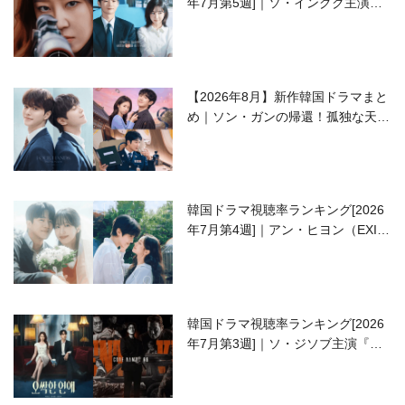
年7月第5週]｜ソ・イングク主演の
ラブコメがついに最終回！
【2026年8月】新作韓国ドラマまと
め｜ソン・ガンの帰還！孤独な天才
高校生ピアニスト役
韓国ドラマ視聴率ランキング[2026
年7月第4週]｜アン・ヒヨン（EXID
ハニ）復帰作『愛が来る』に注目！
韓国ドラマ視聴率ランキング[2026
年7月第3週]｜ソ・ジソブ主演『エ
ージェント・キム』が勢い加速！