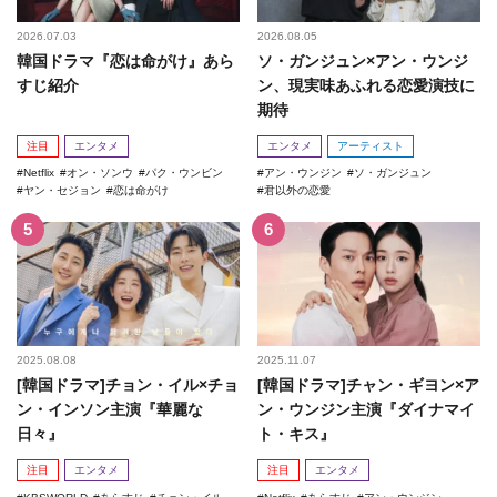
2026.07.03
2026.08.05
韓国ドラマ『恋は命がけ』あら
ソ・ガンジュン×アン・ウンジ
すじ紹介
ン、現実味あふれる恋愛演技に
期待
注目
エンタメ
エンタメ
アーティスト
Netflix
オン・ソンウ
パク・ウンビン
アン・ウンジン
ソ・ガンジュン
ヤン・セジョン
恋は命がけ
君以外の恋愛
2025.08.08
2025.11.07
[韓国ドラマ]チョン・イル×チョ
[韓国ドラマ]チャン・ギヨン×ア
ン・インソン主演『華麗な
ン・ウンジン主演『ダイナマイ
日々』
ト・キス』
注目
エンタメ
注目
エンタメ