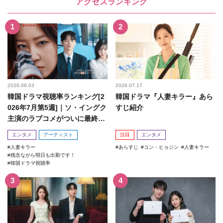
アクセスランキング
2026.08.03
2026.07.17
韓国ドラマ視聴率ランキング[2
韓国ドラマ『人妻キラー』あら
026年7月第5週]｜ソ・イングク
すじ紹介
主演のラブコメがついに最終
回！
エンタメ
アーティスト
注目
エンタメ
人妻キラー
あらすじ
コン・ヒョジン
人妻キラー
残念ながら明日も出勤です！
韓国ドラマ視聴率