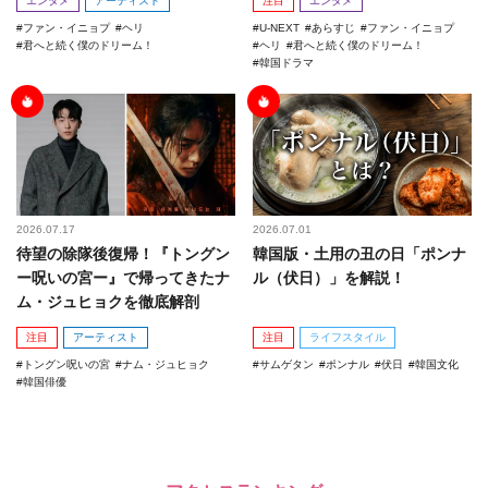
エンタメ
アーティスト
注目
エンタメ
ファン・イニョプ
ヘリ
U-NEXT
あらすじ
ファン・イニョプ
君へと続く僕のドリーム！
ヘリ
君へと続く僕のドリーム！
韓国ドラマ
2026.07.17
2026.07.01
待望の除隊後復帰！『トングン
韓国版・土用の丑の日「ポンナ
ー呪いの宮ー』で帰ってきたナ
ル（伏日）」を解説！
ム・ジュヒョクを徹底解剖
注目
アーティスト
注目
ライフスタイル
トングン呪いの宮
ナム・ジュヒョク
サムゲタン
ポンナル
伏日
韓国文化
韓国俳優