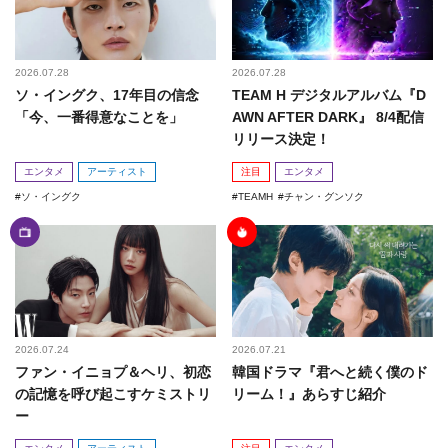
2026.07.28
2026.07.28
ソ・イングク、17年目の信念
TEAM H デジタルアルバム『D
「今、一番得意なことを」
AWN AFTER DARK』 8/4配信
リリース決定！
エンタメ
アーティスト
注目
エンタメ
ソ・イングク
TEAMH
チャン・グンソク
2026.07.24
2026.07.21
ファン・イニョプ＆ヘリ、初恋
韓国ドラマ『君へと続く僕のド
の記憶を呼び起こすケミストリ
リーム！』あらすじ紹介
ー