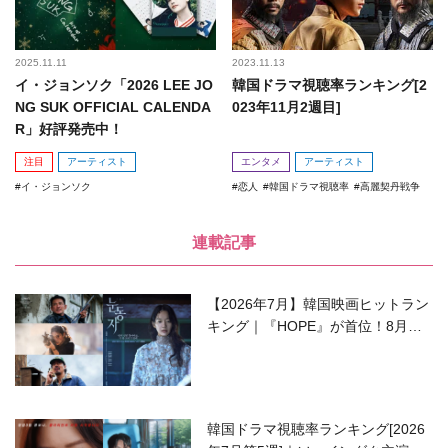
2025.11.11
2023.11.13
イ・ジョンソク「2026 LEE JO
韓国ドラマ視聴率ランキング[2
NG SUK OFFICIAL CALENDA
023年11月2週目]
R」好評発売中！
注目
アーティスト
エンタメ
アーティスト
イ・ジョンソク
恋人
韓国ドラマ視聴率
高麗契丹戦争
連載記事
【2026年7月】韓国映画ヒットラン
キング｜『HOPE』が首位！8月公
開の注目作は？
韓国ドラマ視聴率ランキング[2026