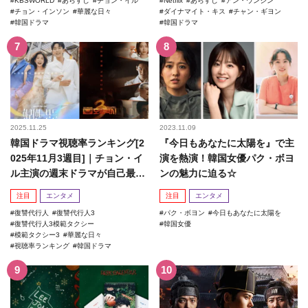
KBSWORLD
あらすじ
チョン・イル
Netflix
あらすじ
アン・ウンジン
チョン・インソン
華麗な日々
ダイナマイト・キス
チャン・ギヨン
韓国ドラマ
韓国ドラマ
2025.11.25
2023.11.09
韓国ドラマ視聴率ランキング[2
『今日もあなたに太陽を』で主
025年11月3週目]｜チョン・イ
演を熱演！韓国女優パク・ボヨ
ル主演の週末ドラマが自己最高
ンの魅力に迫る☆
記録を更新！
注目
エンタメ
注目
エンタメ
復讐代行人
復讐代行人3
パク・ボヨン
今日もあなたに太陽を
復讐代行人3模範タクシー
韓国女優
模範タクシー3
華麗な日々
視聴率ランキング
韓国ドラマ