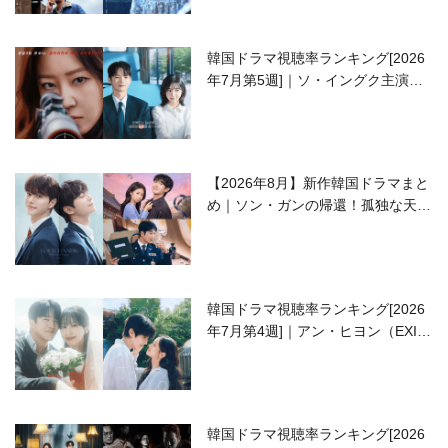
韓国ドラマ視聴率ランキング[2026
年7月第5週]｜ソ・イングク主演の
ラブコメがついに最終回！
【2026年8月】新作韓国ドラマまと
め｜ソン・ガンの帰還！孤独な天才
高校生ピアニスト役
韓国ドラマ視聴率ランキング[2026
年7月第4週]｜アン・ヒヨン（EXID
ハニ）復帰作『愛が来る』に注目！
韓国ドラマ視聴率ランキング[2026