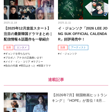
2025.11.18
2025.11.11
【2025年12月放送スタート】
イ・ジョンソク「2026 LEE JO
注目の最新韓国ドラマまとめ｜
NG SUK OFFICIAL CALENDA
配信情報＆話題作を一挙紹介
R」好評発売中！
注目
エンタメ
注目
アーティスト
ギョンドを待ちながら
イ・ジョンソク
プロボノ: アナタの正義救います!
メイド・イン・コリア
ラブミー
告白の代価
明日はきっと
韓国ドラマ
連載記事
【2026年7月】韓国映画ヒットラン
キング｜『HOPE』が首位！8月公
開の注目作は？