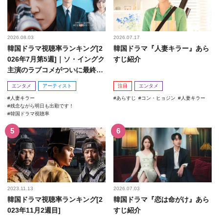
2026.08.03
2026.07.17
韓国ドラマ視聴率ランキング[2
韓国ドラマ『人妻キラー』あら
026年7月第5週]｜ソ・イングク
すじ紹介
主演のラブコメがついに最終
回！
エンタメ
アーティスト
注目
エンタメ
人妻キラー
あらすじ
コン・ヒョジン
人妻キラー
残念ながら明日も出勤です！
韓国ドラマ視聴率
2023.11.13
2026.07.03
韓国ドラマ視聴率ランキング[2
韓国ドラマ『恋は命がけ』あら
023年11月2週目]
すじ紹介