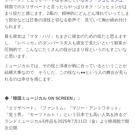
韓国でのエリザべートと言ったらやっぱりオク・ジュヒョンがは
まり役だと感じます。2幕の、精神的にどんどん壊れていってしま
う部分などは圧巻の演技と切なる歌声で、見ていて胸が締め付け
られます。
最も彼女は『マタ・ハリ』もまさに彼女のための役だと思えます
し、『レベッカ』のダンバース夫人も彼女で見たいという観客が
圧倒的で、こんなにたくさんの役がはまり役というのもすごいな
と思います。
ミュージカルでは、その役と演者が柄に合っているということが
結構大事なので、そうした、この役なら●●という人の舞台が見ら
れるのは幸せを感じます。
◆「韓国ミュージカル ON SCREEN」：
『エリザベート』『ファントム』『マリー・アントワネット』
『笑う男』『モーツァルト！』という日本でも高い⼈気を誇るグ
ランドミュージカル5作品を2025年7月11日（⾦）より映画館で順
次公開