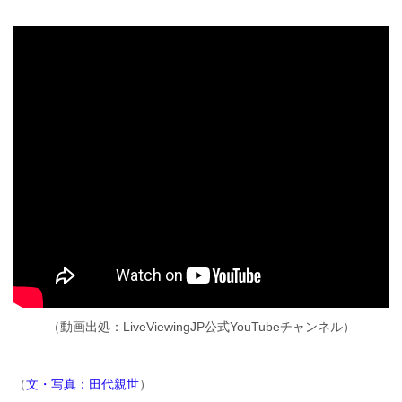
（動画出処：LiveViewingJP公式YouTubeチャンネル）
（
文・写真
：田代親世
）