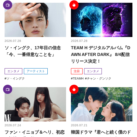
2026.07.28
2026.07.28
ソ・イングク、17年目の信念
TEAM H デジタルアルバム『D
「今、一番得意なことを」
AWN AFTER DARK』 8/4配信
リリース決定！
エンタメ
アーティスト
注目
エンタメ
ソ・イングク
TEAMH
チャン・グンソク
2026.07.24
2026.07.21
ファン・イニョプ＆ヘリ、初恋
韓国ドラマ『君へと続く僕のド