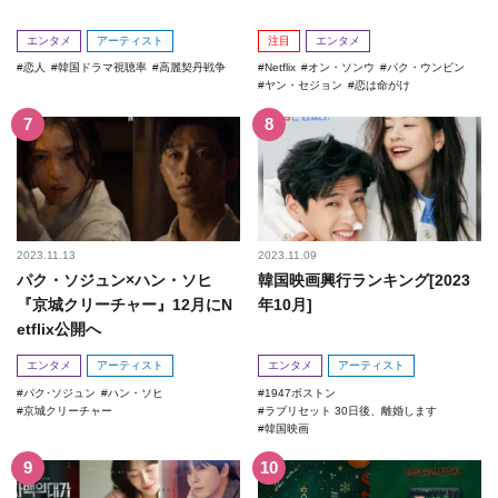
エンタメ
アーティスト
注目
エンタメ
恋人
韓国ドラマ視聴率
高麗契丹戦争
Netflix
オン・ソンウ
パク・ウンビン
ヤン・セジョン
恋は命がけ
2023.11.13
2023.11.09
パク・ソジュン×ハン・ソヒ
韓国映画興行ランキング[2023
『京城クリーチャー』12月にN
年10月]
etflix公開へ
エンタメ
アーティスト
エンタメ
アーティスト
パク･ソジュン
ハン・ソヒ
1947ボストン
京城クリーチャー
ラブリセット 30日後、離婚します
韓国映画