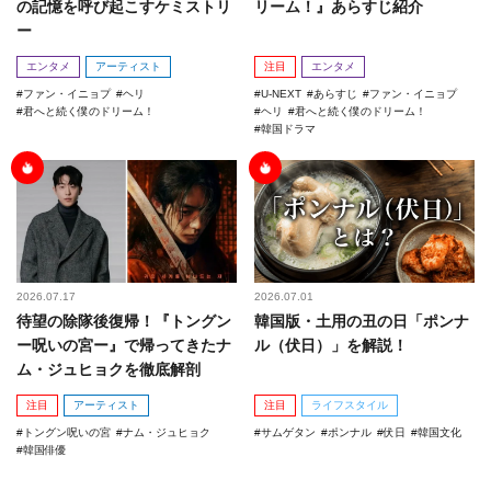
の記憶を呼び起こすケミストリ
リーム！』あらすじ紹介
ー
エンタメ
アーティスト
注目
エンタメ
ファン・イニョプ
ヘリ
U-NEXT
あらすじ
ファン・イニョプ
君へと続く僕のドリーム！
ヘリ
君へと続く僕のドリーム！
韓国ドラマ
2026.07.17
2026.07.01
待望の除隊後復帰！『トングン
韓国版・土用の丑の日「ポンナ
ー呪いの宮ー』で帰ってきたナ
ル（伏日）」を解説！
ム・ジュヒョクを徹底解剖
注目
アーティスト
注目
ライフスタイル
トングン呪いの宮
ナム・ジュヒョク
サムゲタン
ポンナル
伏日
韓国文化
韓国俳優