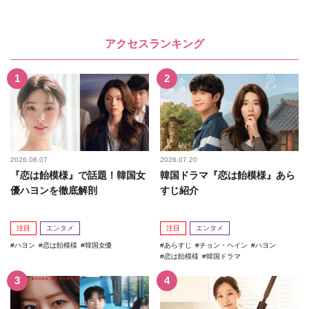
アクセスランキング
2026.08.07
2026.07.20
『恋は飴模様』で話題！韓国女
韓国ドラマ『恋は飴模様』あら
優ハヨンを徹底解剖
すじ紹介
注目
エンタメ
注目
エンタメ
ハヨン
恋は飴模様
韓国女優
あらすじ
チョン・ヘイン
ハヨン
恋は飴模様
韓国ドラマ