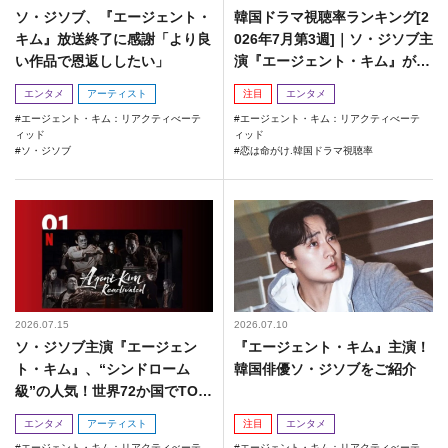
ソ・ジソブ、『エージェント・
韓国ドラマ視聴率ランキング[2
キム』放送終了に感謝「より良
026年7月第3週]｜ソ・ジソブ主
い作品で恩返ししたい」
演『エージェント・キム』が勢
い加速！
エンタメ
アーティスト
注目
エンタメ
エージェント・キム：リアクティべーテ
エージェント・キム：リアクティべーテ
ィッド
ィッド
ソ・ジソブ
恋は命がけ.韓国ドラマ視聴率
2026.07.15
2026.07.10
ソ・ジソブ主演『エージェン
『エージェント・キム』主演！
ト・キム』、“シンドローム
韓国俳優ソ・ジソブをご紹介
級”の人気！世界72か国でTOP
10入り
エンタメ
アーティスト
注目
エンタメ
エージェント・キム：リアクティべーテ
エージェント・キム：リアクティべーテ