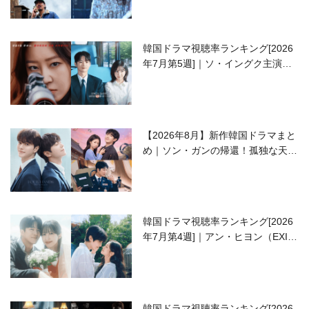
韓国ドラマ視聴率ランキング[2026
年7月第5週]｜ソ・イングク主演の
ラブコメがついに最終回！
【2026年8月】新作韓国ドラマまと
め｜ソン・ガンの帰還！孤独な天才
高校生ピアニスト役
韓国ドラマ視聴率ランキング[2026
年7月第4週]｜アン・ヒヨン（EXID
ハニ）復帰作『愛が来る』に注目！
韓国ドラマ視聴率ランキング[2026