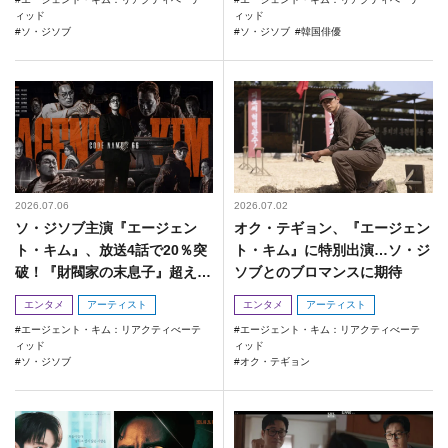
ィッド
ィッド
ソ・ジソブ
ソ・ジソブ
韓国俳優
2026.07.06
2026.07.02
ソ・ジソブ主演『エージェン
オク・テギョン、『エージェン
ト・キム』、放送4話で20％突
ト・キム』に特別出演…ソ・ジ
破！『財閥家の末息子』超えな
ソブとのブロマンスに期待
るか？
エンタメ
アーティスト
エンタメ
アーティスト
エージェント・キム：リアクティべーテ
エージェント・キム：リアクティべーテ
ィッド
ィッド
ソ・ジソブ
オク・テギョン