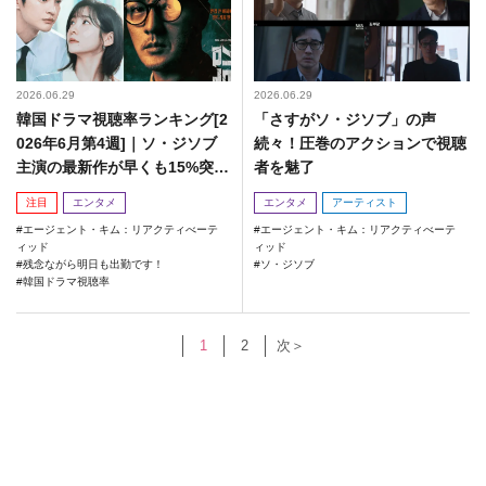
2026.06.29
2026.06.29
韓国ドラマ視聴率ランキング[2
「さすがソ・ジソブ」の声
026年6月第4週]｜ソ・ジソブ
続々！圧巻のアクションで視聴
主演の最新作が早くも15%突破
者を魅了
でメガヒットの兆し…！
注目
エンタメ
エンタメ
アーティスト
エージェント・キム：リアクティべーテ
エージェント・キム：リアクティべーテ
ィッド
ィッド
残念ながら明日も出勤です！
ソ・ジソブ
韓国ドラマ視聴率
1
2
次＞