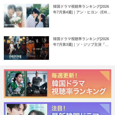
韓国ドラマ視聴率ランキング[2026
年7月第4週]｜アン・ヒヨン（EXID
ハニ）復帰作『愛が来る』に注目！
韓国ドラマ視聴率ランキング[2026
年7月第3週]｜ソ・ジソブ主演『エ
ージェント・キム』が勢い加速！