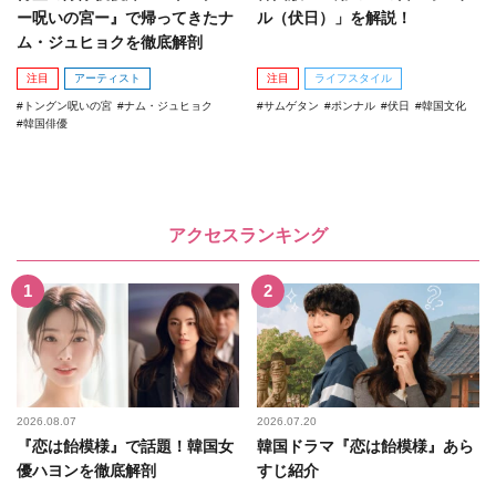
ー呪いの宮ー』で帰ってきたナ
ル（伏日）」を解説！
ム・ジュヒョクを徹底解剖
注目
アーティスト
注目
ライフスタイル
トングン呪いの宮
ナム・ジュヒョク
サムゲタン
ポンナル
伏日
韓国文化
韓国俳優
アクセスランキング
2026.08.07
2026.07.20
『恋は飴模様』で話題！韓国女
韓国ドラマ『恋は飴模様』あら
優ハヨンを徹底解剖
すじ紹介