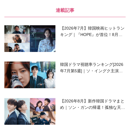
連載記事
【2026年7月】韓国映画ヒットラン
キング｜『HOPE』が首位！8月公
開の注目作は？
韓国ドラマ視聴率ランキング[2026
年7月第5週]｜ソ・イングク主演の
ラブコメがついに最終回！
【2026年8月】新作韓国ドラマまと
め｜ソン・ガンの帰還！孤独な天才
高校生ピアニスト役