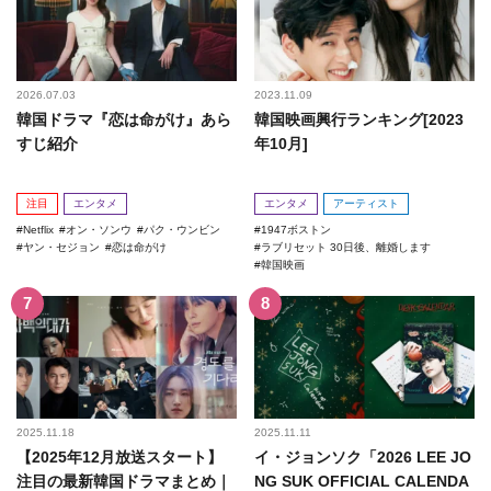
2026.07.03
2023.11.09
韓国ドラマ『恋は命がけ』あら
韓国映画興行ランキング[2023
すじ紹介
年10月]
注目
エンタメ
エンタメ
アーティスト
Netflix
オン・ソンウ
パク・ウンビン
1947ボストン
ヤン・セジョン
恋は命がけ
ラブリセット 30日後、離婚します
韓国映画
2025.11.18
2025.11.11
【2025年12月放送スタート】
イ・ジョンソク「2026 LEE JO
注目の最新韓国ドラマまとめ｜
NG SUK OFFICIAL CALENDA