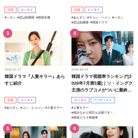
注目
エンタメ
注目
エンタメ
ハヨン
恋は飴模様
韓国女優
あらすじ
チョン・ヘイン
ハヨン
恋は飴模様
韓国ドラマ
2026.07.17
2026.08.03
韓国ドラマ『人妻キラー』あら
韓国ドラマ視聴率ランキング[2
すじ紹介
026年7月第5週]｜ソ・イングク
主演のラブコメがついに最終
回！
注目
エンタメ
エンタメ
アーティスト
あらすじ
コン・ヒョジン
人妻キラー
人妻キラー
残念ながら明日も出勤です！
韓国ドラマ視聴率