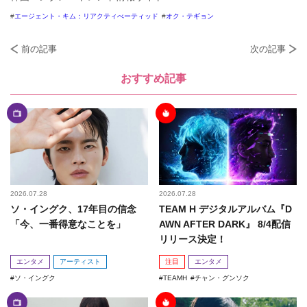
エージェント・キム：リアクティべーティッド
オク・テギョン
前の記事
次の記事
おすすめ記事
2026.07.28
2026.07.28
ソ・イングク、17年目の信念
TEAM H デジタルアルバム『D
「今、一番得意なことを」
AWN AFTER DARK』 8/4配信
リリース決定！
エンタメ
アーティスト
注目
エンタメ
ソ・イングク
TEAMH
チャン・グンソク