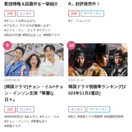
配信情報＆話題作を一挙紹介
R」好評発売中！
注目
エンタメ
注目
アーティスト
ギョンドを待ちながら
イ・ジョンソク
プロボノ: アナタの正義救います!
メイド・イン・コリア
ラブミー
告白の代価
明日はきっと
韓国ドラマ
2025.08.08
2023.11.13
[韓国ドラマ]チョン・イル×チョ
韓国ドラマ視聴率ランキング[2
ン・インソン主演『華麗な
023年11月2週目]
日々』
注目
エンタメ
エンタメ
アーティスト
KBSWORLD
あらすじ
チョン・イル
恋人
韓国ドラマ視聴率
高麗契丹戦争
チョン・インソン
華麗な日々
韓国ドラマ