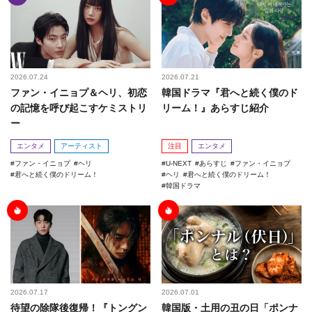
2026.07.24
2026.07.21
ファン・イニョプ＆ヘリ、初恋
韓国ドラマ『君へと続く僕のド
の記憶を呼び起こすケミストリ
リーム！』あらすじ紹介
ー
エンタメ
アーティスト
注目
エンタメ
ファン・イニョプ
ヘリ
U-NEXT
あらすじ
ファン・イニョプ
君へと続く僕のドリーム！
ヘリ
君へと続く僕のドリーム！
韓国ドラマ
2026.07.17
2026.07.01
待望の除隊後復帰！『トングン
韓国版・土用の丑の日「ポンナ