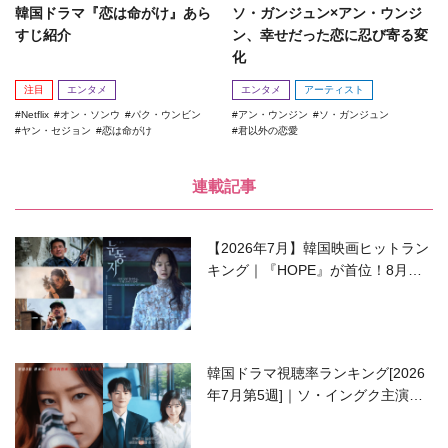
韓国ドラマ『恋は命がけ』あら
ソ・ガンジュン×アン・ウンジ
すじ紹介
ン、幸せだった恋に忍び寄る変
化
注目
エンタメ
エンタメ
アーティスト
Netflix
オン・ソンウ
パク・ウンビン
アン・ウンジン
ソ・ガンジュン
ヤン・セジョン
恋は命がけ
君以外の恋愛
連載記事
【2026年7月】韓国映画ヒットラン
キング｜『HOPE』が首位！8月公
開の注目作は？
韓国ドラマ視聴率ランキング[2026
年7月第5週]｜ソ・イングク主演の
ラブコメがついに最終回！