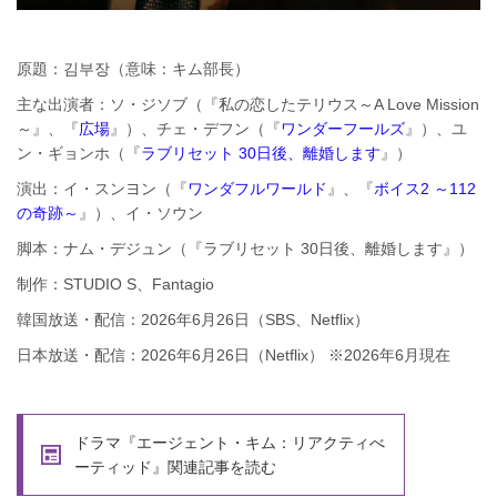
原題：김부장（意味：キム部長）
主な出演者：ソ・ジソブ（『私の恋したテリウス～A Love Mission
～』、『
広場
』）、チェ・デフン（『
ワンダーフールズ
』）、ユ
ン・ギョンホ（『
ラブリセット 30日後、離婚します
』）
演出：イ・スンヨン（『
ワンダフルワールド
』、『
ボイス2 ～112
の奇跡～
』）、イ・ソウン
脚本：ナム・デジュン（『ラブリセット 30日後、離婚します』）
制作：STUDIO S、Fantagio
韓国放送・配信：2026年6月26日（SBS、Netflix）
日本放送・配信：2026年6月26日（Netflix） ※2026年6月現在
ドラマ『エージェント・キム：リアクティべ
ーティッド』関連記事を読む