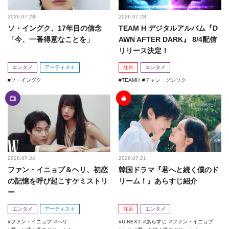
2026.07.28
2026.07.28
ソ・イングク、17年目の信念
TEAM H デジタルアルバム『D
「今、一番得意なことを」
AWN AFTER DARK』 8/4配信
リリース決定！
エンタメ
アーティスト
注目
エンタメ
ソ・イングク
TEAMH
チャン・グンソク
2026.07.24
2026.07.21
ファン・イニョプ＆ヘリ、初恋
韓国ドラマ『君へと続く僕のド
の記憶を呼び起こすケミストリ
リーム！』あらすじ紹介
ー
エンタメ
アーティスト
注目
エンタメ
ファン・イニョプ
ヘリ
U-NEXT
あらすじ
ファン・イニョプ