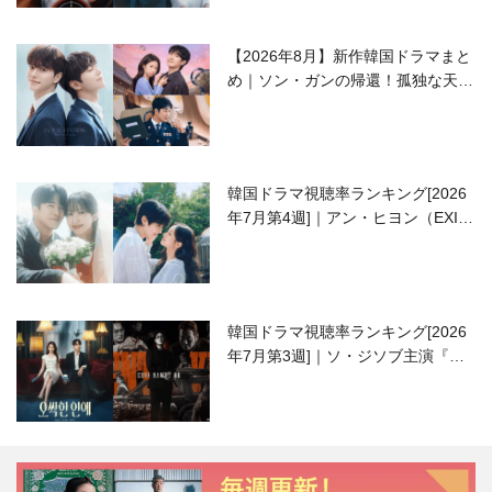
【2026年8月】新作韓国ドラマまと
め｜ソン・ガンの帰還！孤独な天才
高校生ピアニスト役
韓国ドラマ視聴率ランキング[2026
年7月第4週]｜アン・ヒヨン（EXID
ハニ）復帰作『愛が来る』に注目！
韓国ドラマ視聴率ランキング[2026
年7月第3週]｜ソ・ジソブ主演『エ
ージェント・キム』が勢い加速！