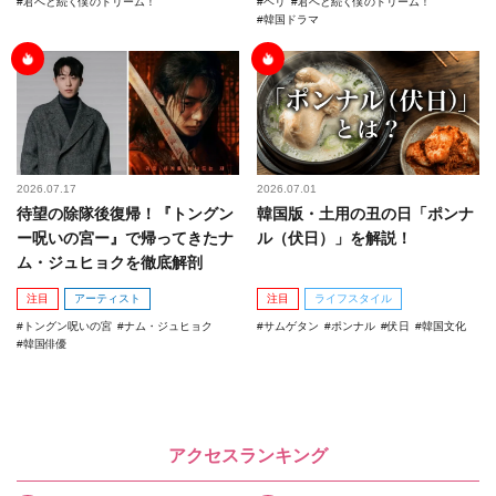
君へと続く僕のドリーム！
ヘリ
君へと続く僕のドリーム！
韓国ドラマ
2026.07.17
2026.07.01
待望の除隊後復帰！『トングン
韓国版・土用の丑の日「ポンナ
ー呪いの宮ー』で帰ってきたナ
ル（伏日）」を解説！
ム・ジュヒョクを徹底解剖
注目
アーティスト
注目
ライフスタイル
トングン呪いの宮
ナム・ジュヒョク
サムゲタン
ポンナル
伏日
韓国文化
韓国俳優
アクセスランキング