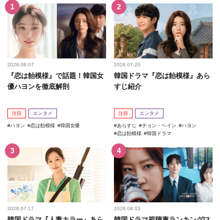
2026.08.07
2026.07.20
『恋は飴模様』で話題！韓国女
韓国ドラマ『恋は飴模様』あら
優ハヨンを徹底解剖
すじ紹介
注目
エンタメ
注目
エンタメ
ハヨン
恋は飴模様
韓国女優
あらすじ
チョン・ヘイン
ハヨン
恋は飴模様
韓国ドラマ
2026.07.17
2026.08.03
韓国ドラマ『人妻キラー』あら
韓国ドラマ視聴率ランキング[2