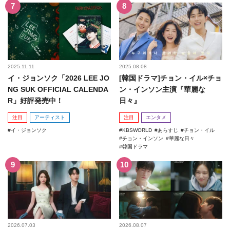
2025.11.11
2025.08.08
イ・ジョンソク「2026 LEE JO
[韓国ドラマ]チョン・イル×チョ
NG SUK OFFICIAL CALENDA
ン・インソン主演『華麗な
R」好評発売中！
日々』
注目
アーティスト
注目
エンタメ
イ・ジョンソク
KBSWORLD
あらすじ
チョン・イル
チョン・インソン
華麗な日々
韓国ドラマ
2026.07.03
2026.08.07