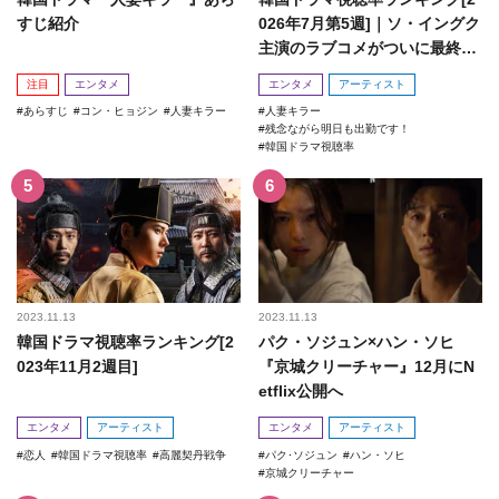
すじ紹介
026年7月第5週]｜ソ・イングク
主演のラブコメがついに最終
回！
注目
エンタメ
エンタメ
アーティスト
あらすじ
コン・ヒョジン
人妻キラー
人妻キラー
残念ながら明日も出勤です！
韓国ドラマ視聴率
2023.11.13
2023.11.13
韓国ドラマ視聴率ランキング[2
パク・ソジュン×ハン・ソヒ
023年11月2週目]
『京城クリーチャー』12月にN
etflix公開へ
エンタメ
アーティスト
エンタメ
アーティスト
恋人
韓国ドラマ視聴率
高麗契丹戦争
パク･ソジュン
ハン・ソヒ
京城クリーチャー