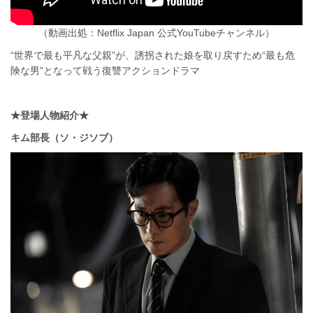
（動画出処：Netflix Japan 公式YouTubeチャンネル）
“世界で最も平凡な父親”が、誘拐された娘を取り戻すため“最も危
険な男”となって戦う復讐アクションドラマ
★登場人物紹介★
キム部長（ソ・ジソブ）