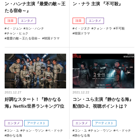
ン・ハンナ主演『最愛の敵～王
ン・ナラ 主演 『不可殺』
たる宿命～』
注目
エンタメ
注目
エンタメ
イ・ジュン
カン・ハンナ
イ・ジヌク
クォン・ナラ
不可殺
チャン・ヒョク
韓国ドラマ
最愛の敵～王たる宿命～
韓国ドラマ
2021.12.27
2021.12.22
好調なスタート！『静かなる
コン・ユら主演『静かなる海』
海』Netflix世界ランキング7位
配信D-2、視聴ポイントは？
エンタメ
アーティスト
エンタメ
アーティスト
コン・ユ
チョン・ウソン
ペ・ドゥナ
コン・ユ
チョン・ウソン
ペ・ドゥナ
静かなる海
静かなる海