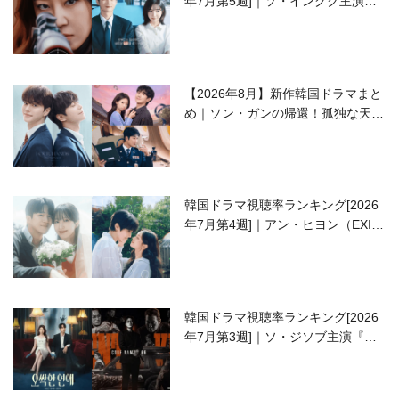
年7月第5週]｜ソ・イングク主演の
ラブコメがついに最終回！
【2026年8月】新作韓国ドラマまと
め｜ソン・ガンの帰還！孤独な天才
高校生ピアニスト役
韓国ドラマ視聴率ランキング[2026
年7月第4週]｜アン・ヒヨン（EXID
ハニ）復帰作『愛が来る』に注目！
韓国ドラマ視聴率ランキング[2026
年7月第3週]｜ソ・ジソブ主演『エ
ージェント・キム』が勢い加速！