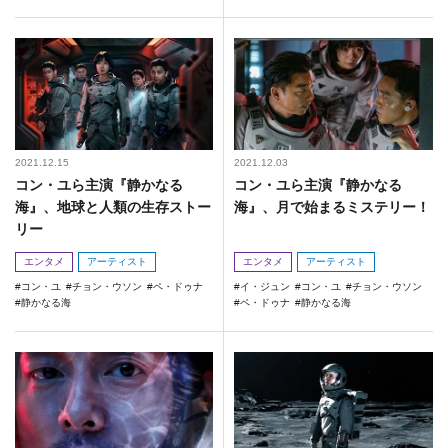
2021.12.15
2021.12.03
コン・ユら主演『静かなる
コン・ユら主演『静かなる
海』、地球と人類の生存ストー
海』、月で始まるミステリー！
リー
エンタメ
アーティスト
エンタメ
アーティスト
コン・ユ
チョン・ウソン
ペ・ドゥナ
イ・ジュン
コン・ユ
チョン・ウソン
静かなる海
ペ・ドゥナ
静かなる海