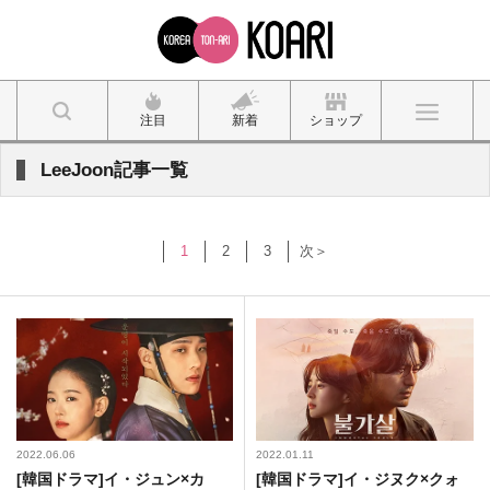
注目
新着
ショップ
LeeJoon記事一覧
1
2
3
次＞
2022.06.06
2022.01.11
[韓国ドラマ]イ・ジュン×カ
[韓国ドラマ]イ・ジヌク×クォ