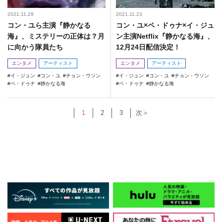
2021.11.29
2021.11.23
コン・ユら主演『静かなる
コン・ユ×ペ・ドゥナ×イ・ジュ
海』、ミステリーの正体は？月
ン主演Netflix『静かなる海』、
に向かう隊員たち
12月24日配信決定！
エンタメ
アーティスト
エンタメ
アーティスト
イ・ジュン
コン・ユ
チョン・ウソン
イ・ジュン
コン・ユ
チョン・ウソン
ペ・ドゥナ
静かなる海
ペ・ドゥナ
静かなる海
1
2
3
次＞