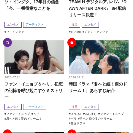
ソ・イングク、17年目の信念
TEAM H デジタルアルバム『D
「今、一番得意なことを」
AWN AFTER DARK』 8/4配信
リリース決定！
エンタメ
アーティスト
注目
エンタメ
ソ・イングク
TEAMH
チャン・グンソク
2026.07.24
2026.07.21
ファン・イニョプ＆ヘリ、初恋
韓国ドラマ『君へと続く僕のド
の記憶を呼び起こすケミストリ
リーム！』あらすじ紹介
ー
エンタメ
アーティスト
注目
エンタメ
ファン・イニョプ
ヘリ
U-NEXT
あらすじ
ファン・イニョプ
君へと続く僕のドリーム！
ヘリ
君へと続く僕のドリーム！
韓国ドラマ