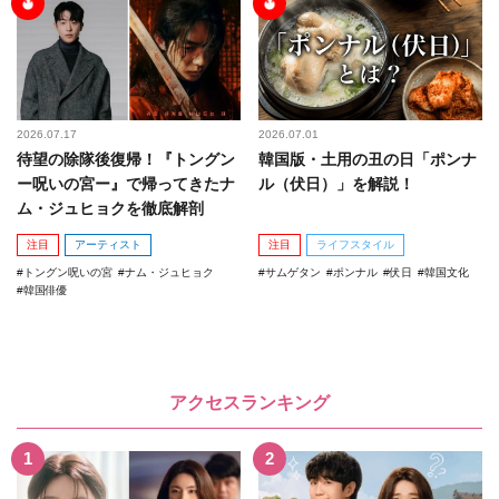
2026.07.17
2026.07.01
待望の除隊後復帰！『トングン
韓国版・土用の丑の日「ポンナ
ー呪いの宮ー』で帰ってきたナ
ル（伏日）」を解説！
ム・ジュヒョクを徹底解剖
注目
アーティスト
注目
ライフスタイル
トングン呪いの宮
ナム・ジュヒョク
サムゲタン
ポンナル
伏日
韓国文化
韓国俳優
アクセスランキング