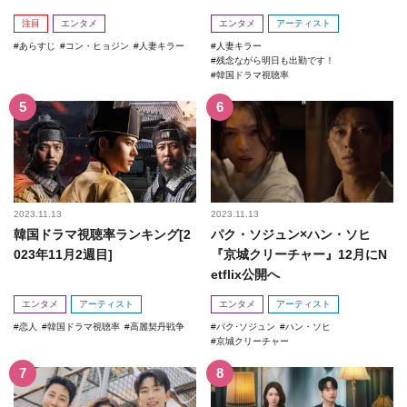
回！
注目
エンタメ
エンタメ
アーティスト
あらすじ
コン・ヒョジン
人妻キラー
人妻キラー
残念ながら明日も出勤です！
韓国ドラマ視聴率
2023.11.13
2023.11.13
韓国ドラマ視聴率ランキング[2
パク・ソジュン×ハン・ソヒ
023年11月2週目]
『京城クリーチャー』12月にN
etflix公開へ
エンタメ
アーティスト
エンタメ
アーティスト
恋人
韓国ドラマ視聴率
高麗契丹戦争
パク･ソジュン
ハン・ソヒ
京城クリーチャー