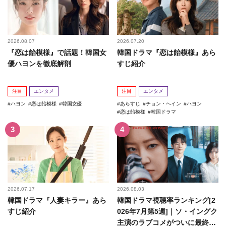
2026.08.07
2026.07.20
『恋は飴模様』で話題！韓国女
韓国ドラマ『恋は飴模様』あら
優ハヨンを徹底解剖
すじ紹介
注目
エンタメ
注目
エンタメ
ハヨン
恋は飴模様
韓国女優
あらすじ
チョン・ヘイン
ハヨン
恋は飴模様
韓国ドラマ
2026.07.17
2026.08.03
韓国ドラマ『人妻キラー』あら
韓国ドラマ視聴率ランキング[2
すじ紹介
026年7月第5週]｜ソ・イングク
主演のラブコメがついに最終