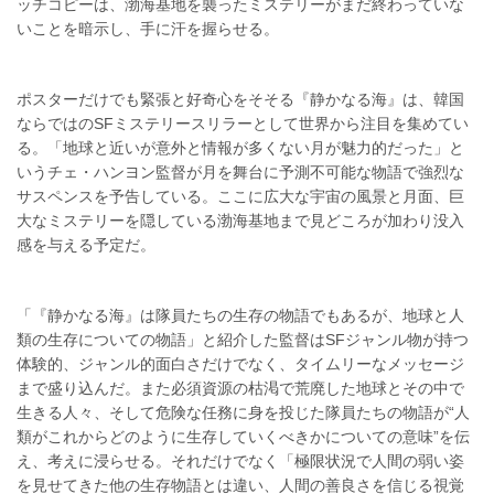
ッチコピーは、渤海基地を襲ったミステリーがまだ終わっていな
いことを暗示し、手に汗を握らせる。
ポスターだけでも緊張と好奇心をそそる『静かなる海』は、韓国
ならではのSFミステリースリラーとして世界から注目を集めてい
る。「地球と近いが意外と情報が多くない月が魅力的だった」と
いうチェ・ハンヨン監督が月を舞台に予測不可能な物語で強烈な
サスペンスを予告している。ここに広大な宇宙の風景と月面、巨
大なミステリーを隠している渤海基地まで見どころが加わり没入
感を与える予定だ。
「『静かなる海』は隊員たちの生存の物語でもあるが、地球と人
類の生存についての物語」と紹介した監督はSFジャンル物が持つ
体験的、ジャンル的面白さだけでなく、タイムリーなメッセージ
まで盛り込んだ。また必須資源の枯渇で荒廃した地球とその中で
生きる人々、そして危険な任務に身を投じた隊員たちの物語が“人
類がこれからどのように生存していくべきかについての意味”を伝
え、考えに浸らせる。それだけでなく「極限状況で人間の弱い姿
を見せてきた他の生存物語とは違い、人間の善良さを信じる視覚