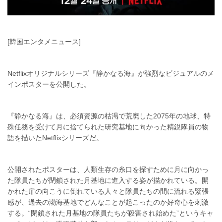
[韓国エンタメニュース]
Netflixオリジナルシリーズ『静かなる海』が強烈なビジュアルのメ
インポスターを公開した。
『静かなる海』は、必須資源の枯渇で荒廃した2075年の地球、特
殊任務を受けて月に捨てられた研究基地に向かった精鋭隊員の物
語を描いたNetflixシリーズだ。
公開されたポスターは、人類生存の糸口を探すために月に向かっ
た隊員たちが閉鎖された月基地に進入する姿が描かれている。開
かれた扉の向こうに倒れている人々と隊員たちの間に流れる緊張
感が、過去の渤海基地でどんなことが起こったのか好奇心を刺激
する。“閉鎖された月基地の隊員たちが殺害され始めた”というキャ