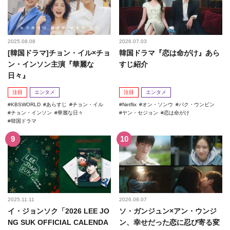
2025.08.08
2026.07.03
[韓国ドラマ]チョン・イル×チョ
韓国ドラマ『恋は命がけ』あら
ン・インソン主演『華麗な
すじ紹介
日々』
注目
エンタメ
注目
エンタメ
KBSWORLD
あらすじ
チョン・イル
Netflix
オン・ソンウ
パク・ウンビン
チョン・インソン
華麗な日々
ヤン・セジョン
恋は命がけ
韓国ドラマ
2025.11.11
2026.08.07
イ・ジョンソク「2026 LEE JO
ソ・ガンジュン×アン・ウンジ
NG SUK OFFICIAL CALENDA
ン、幸せだった恋に忍び寄る変