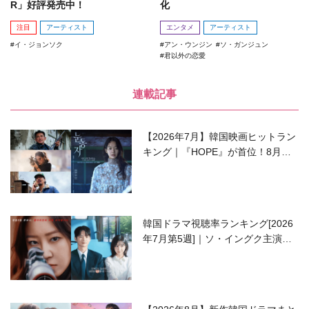
R」好評発売中！
化
注目
アーティスト
エンタメ
アーティスト
イ・ジョンソク
アン・ウンジン
ソ・ガンジュン
君以外の恋愛
連載記事
【2026年7月】韓国映画ヒットラン
キング｜『HOPE』が首位！8月公
開の注目作は？
韓国ドラマ視聴率ランキング[2026
年7月第5週]｜ソ・イングク主演の
ラブコメがついに最終回！