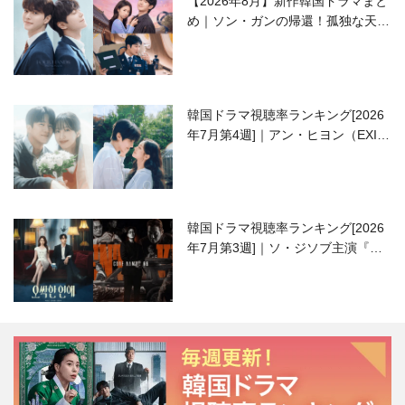
【2026年8月】新作韓国ドラマまと
め｜ソン・ガンの帰還！孤独な天才
高校生ピアニスト役
韓国ドラマ視聴率ランキング[2026
年7月第4週]｜アン・ヒヨン（EXID
ハニ）復帰作『愛が来る』に注目！
韓国ドラマ視聴率ランキング[2026
年7月第3週]｜ソ・ジソブ主演『エ
ージェント・キム』が勢い加速！