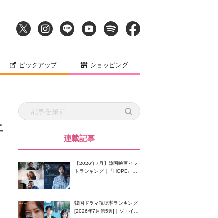
ピックアップ
ショッピング
上
連載記事
【2026年7月】韓国映画ヒッ
トランキング｜『HOPE』が
首位！8月公開の注目作は？
韓国ドラマ視聴率ランキング
[2026年7月第5週]｜ソ・イン