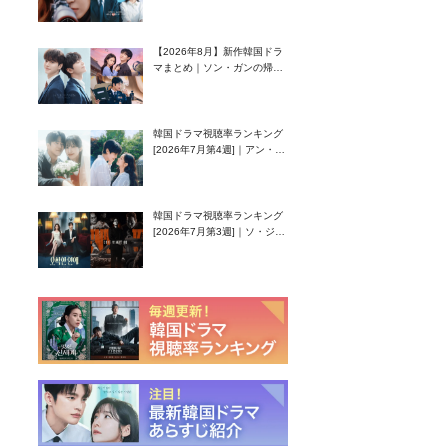
グク主演のラブコメがついに
最終回！
【2026年8月】新作韓国ドラ
マまとめ｜ソン・ガンの帰
還！孤独な天才高校生ピアニ
スト役
韓国ドラマ視聴率ランキング
[2026年7月第4週]｜アン・ヒ
ヨン（EXID ハニ）復帰作
『愛が来る』に注目！
韓国ドラマ視聴率ランキング
[2026年7月第3週]｜ソ・ジソ
ブ主演『エージェント・キ
ム』が勢い加速！