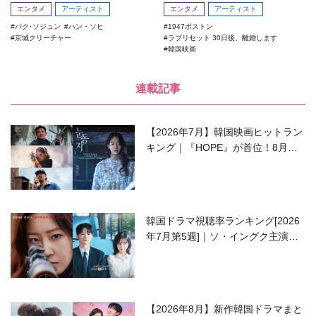
エンタメ
アーティスト
エンタメ
アーティスト
パク･ソジュン
ハン・ソヒ
1947ボストン
京城クリーチャー
ラブリセット 30日後、離婚します
韓国映画
連載記事
【2026年7月】韓国映画ヒットラン
キング｜『HOPE』が首位！8月公
開の注目作は？
韓国ドラマ視聴率ランキング[2026
年7月第5週]｜ソ・イングク主演の
ラブコメがついに最終回！
【2026年8月】新作韓国ドラマまと