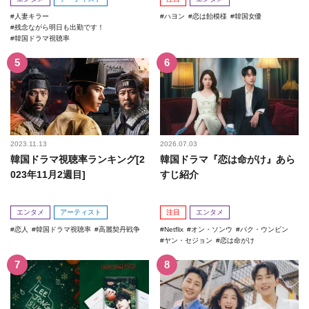
人妻キラー
ハヨン
恋は飴模様
韓国女優
残念ながら明日も出勤です！
韓国ドラマ視聴率
2023.11.13
2026.07.03
韓国ドラマ視聴率ランキング[2
韓国ドラマ『恋は命がけ』あら
023年11月2週目]
すじ紹介
エンタメ
アーティスト
注目
エンタメ
恋人
韓国ドラマ視聴率
高麗契丹戦争
Netflix
オン・ソンウ
パク・ウンビン
ヤン・セジョン
恋は命がけ