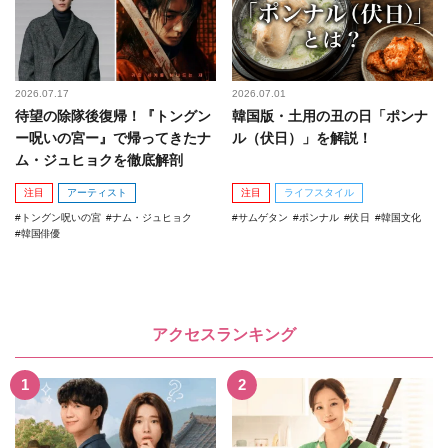
2026.07.17
2026.07.01
待望の除隊後復帰！『トングン
韓国版・土用の丑の日「ポンナ
ー呪いの宮ー』で帰ってきたナ
ル（伏日）」を解説！
ム・ジュヒョクを徹底解剖
注目
アーティスト
注目
ライフスタイル
トングン呪いの宮
ナム・ジュヒョク
サムゲタン
ポンナル
伏日
韓国文化
韓国俳優
アクセスランキング