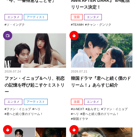
「今、一番得意なことを」
AWN AFTER DARK』 8/4配信
リリース決定！
エンタメ
アーティスト
注目
エンタメ
ソ・イングク
TEAMH
チャン・グンソク
2026.07.24
2026.07.21
ファン・イニョプ＆ヘリ、初恋
韓国ドラマ『君へと続く僕のド
の記憶を呼び起こすケミストリ
リーム！』あらすじ紹介
ー
エンタメ
アーティスト
注目
エンタメ
ファン・イニョプ
ヘリ
U-NEXT
あらすじ
ファン・イニョプ
君へと続く僕のドリーム！
ヘリ
君へと続く僕のドリーム！
韓国ドラマ