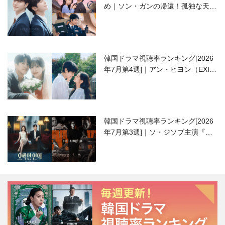
め｜ソン・ガンの帰還！孤独な天才
高校生ピアニスト役
韓国ドラマ視聴率ランキング[2026
年7月第4週]｜アン・ヒヨン（EXID
ハニ）復帰作『愛が来る』に注目！
韓国ドラマ視聴率ランキング[2026
年7月第3週]｜ソ・ジソブ主演『エ
ージェント・キム』が勢い加速！