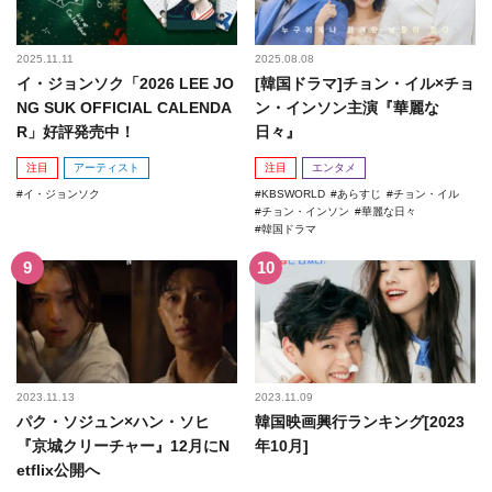
2025.11.11
2025.08.08
イ・ジョンソク「2026 LEE JO
[韓国ドラマ]チョン・イル×チョ
NG SUK OFFICIAL CALENDA
ン・インソン主演『華麗な
R」好評発売中！
日々』
注目
アーティスト
注目
エンタメ
イ・ジョンソク
KBSWORLD
あらすじ
チョン・イル
チョン・インソン
華麗な日々
韓国ドラマ
2023.11.13
2023.11.09
パク・ソジュン×ハン・ソヒ
韓国映画興行ランキング[2023
『京城クリーチャー』12月にN
年10月]
etflix公開へ