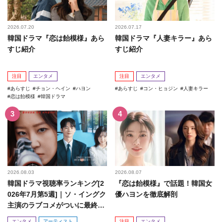
2026.07.20
2026.07.17
韓国ドラマ『恋は飴模様』あら
韓国ドラマ『人妻キラー』あら
すじ紹介
すじ紹介
注目
エンタメ
注目
エンタメ
あらすじ
チョン・ヘイン
ハヨン
あらすじ
コン・ヒョジン
人妻キラー
恋は飴模様
韓国ドラマ
2026.08.03
2026.08.07
韓国ドラマ視聴率ランキング[2
『恋は飴模様』で話題！韓国女
026年7月第5週]｜ソ・イングク
優ハヨンを徹底解剖
主演のラブコメがついに最終
回！
エンタメ
アーティスト
注目
エンタメ