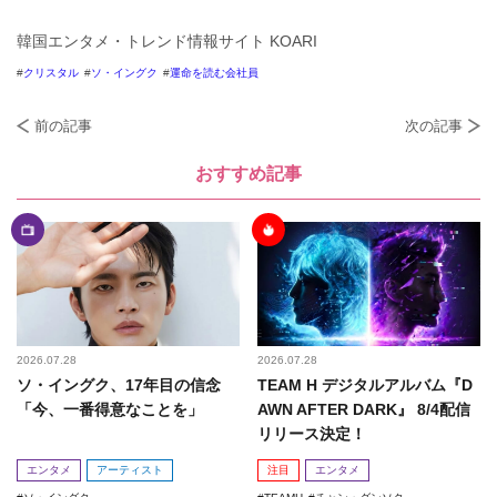
韓国エンタメ・トレンド情報サイト KOARI
クリスタル
ソ・イングク
運命を読む会社員
前の記事
次の記事
おすすめ記事
2026.07.28
2026.07.28
ソ・イングク、17年目の信念
TEAM H デジタルアルバム『D
「今、一番得意なことを」
AWN AFTER DARK』 8/4配信
リリース決定！
エンタメ
アーティスト
注目
エンタメ