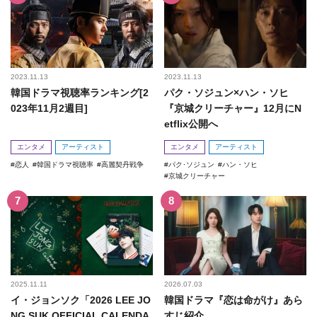
2023.11.13
2023.11.13
韓国ドラマ視聴率ランキング[2
パク・ソジュン×ハン・ソヒ
023年11月2週目]
『京城クリーチャー』12月にN
etflix公開へ
エンタメ
アーティスト
エンタメ
アーティスト
恋人
韓国ドラマ視聴率
高麗契丹戦争
パク･ソジュン
ハン・ソヒ
京城クリーチャー
2025.11.11
2026.07.03
イ・ジョンソク「2026 LEE JO
韓国ドラマ『恋は命がけ』あら
NG SUK OFFICIAL CALENDA
すじ紹介