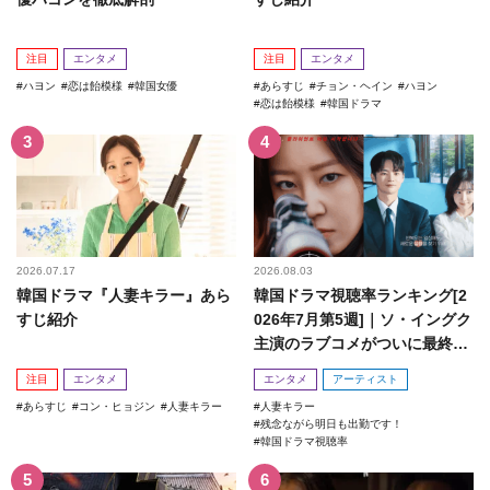
注目
エンタメ
注目
エンタメ
ハヨン
恋は飴模様
韓国女優
あらすじ
チョン・ヘイン
ハヨン
恋は飴模様
韓国ドラマ
2026.07.17
2026.08.03
韓国ドラマ『人妻キラー』あら
韓国ドラマ視聴率ランキング[2
すじ紹介
026年7月第5週]｜ソ・イングク
主演のラブコメがついに最終
回！
注目
エンタメ
エンタメ
アーティスト
あらすじ
コン・ヒョジン
人妻キラー
人妻キラー
残念ながら明日も出勤です！
韓国ドラマ視聴率