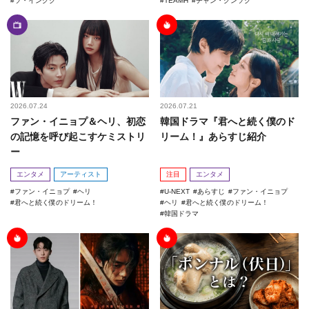
ソ・イングク
TEAMH
チャン・グンソク
2026.07.24
2026.07.21
ファン・イニョプ＆ヘリ、初恋
韓国ドラマ『君へと続く僕のド
の記憶を呼び起こすケミストリ
リーム！』あらすじ紹介
ー
エンタメ
アーティスト
注目
エンタメ
ファン・イニョプ
ヘリ
U-NEXT
あらすじ
ファン・イニョプ
君へと続く僕のドリーム！
ヘリ
君へと続く僕のドリーム！
韓国ドラマ