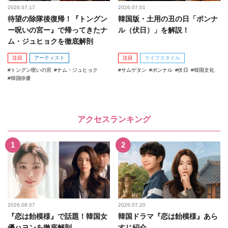
2026.07.17
2026.07.01
待望の除隊後復帰！『トングン
韓国版・土用の丑の日「ポンナ
ー呪いの宮ー』で帰ってきたナ
ル（伏日）」を解説！
ム・ジュヒョクを徹底解剖
注目
アーティスト
注目
ライフスタイル
トングン呪いの宮
ナム・ジュヒョク
サムゲタン
ポンナル
伏日
韓国文化
韓国俳優
アクセスランキング
2026.08.07
2026.07.20
『恋は飴模様』で話題！韓国女
韓国ドラマ『恋は飴模様』あら
優ハヨンを徹底解剖
すじ紹介