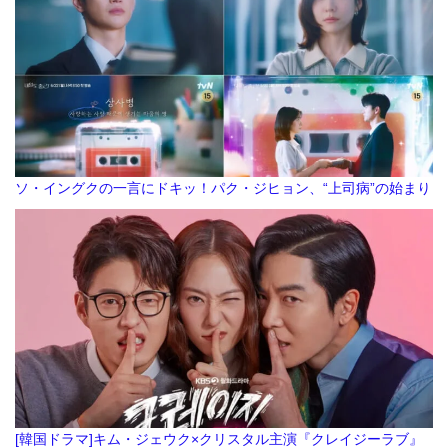
ソ・イングクの一言にドキッ！パク・ジヒョン、“上司病”の始まり
[韓国ドラマ]キム・ジェウク×クリスタル主演『クレイジーラブ』