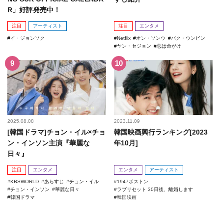
R」好評発売中！
注目
アーティスト
注目
エンタメ
イ・ジョンソク
Netflix
オン・ソンウ
パク・ウンビン
ヤン・セジョン
恋は命がけ
2025.08.08
2023.11.09
[韓国ドラマ]チョン・イル×チョ
韓国映画興行ランキング[2023
ン・インソン主演『華麗な
年10月]
日々』
注目
エンタメ
エンタメ
アーティスト
KBSWORLD
あらすじ
チョン・イル
1947ボストン
チョン・インソン
華麗な日々
ラブリセット 30日後、離婚します
韓国ドラマ
韓国映画