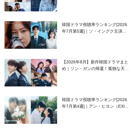
開の注目作は？
韓国ドラマ視聴率ランキング[2026
年7月第5週]｜ソ・イングク主演の
ラブコメがついに最終回！
【2026年8月】新作韓国ドラマまと
め｜ソン・ガンの帰還！孤独な天才
高校生ピアニスト役
韓国ドラマ視聴率ランキング[2026
年7月第4週]｜アン・ヒヨン（EXID
ハニ）復帰作『愛が来る』に注目！