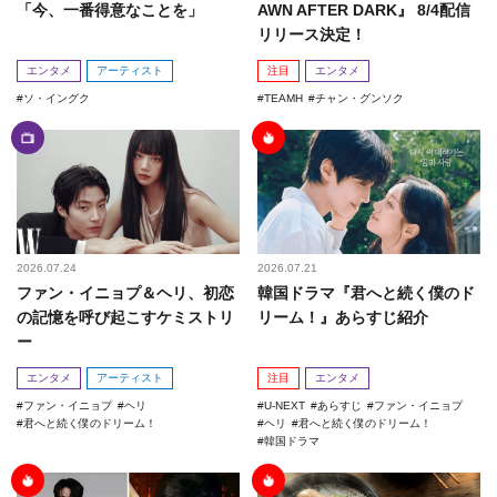
「今、一番得意なことを」
AWN AFTER DARK』 8/4配信
リリース決定！
エンタメ
アーティスト
注目
エンタメ
ソ・イングク
TEAMH
チャン・グンソク
2026.07.24
2026.07.21
ファン・イニョプ＆ヘリ、初恋
韓国ドラマ『君へと続く僕のド
の記憶を呼び起こすケミストリ
リーム！』あらすじ紹介
ー
エンタメ
アーティスト
注目
エンタメ
ファン・イニョプ
ヘリ
U-NEXT
あらすじ
ファン・イニョプ
君へと続く僕のドリーム！
ヘリ
君へと続く僕のドリーム！
韓国ドラマ