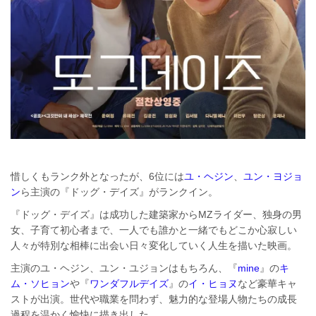
惜しくもランク外となったが、6位には
ユ・ヘジン
、
ユン・ヨジョ
ン
ら主演の『ドッグ・デイズ』がランクイン。
『ドッグ・デイズ』は成功した建築家からMZライダー、独身の男
女、子育て初心者まで、一人でも誰かと一緒でもどこか心寂しい
人々が特別な相棒に出会い日々変化していく人生を描いた映画。
主演のユ・ヘジン、ユン・ユジョンはもちろん、『
mine
』の
キ
ム・ソヒョン
や『
ワンダフルデイズ
』の
イ・ヒョヌ
など豪華キャ
ストが出演。世代や職業を問わず、魅力的な登場人物たちの成長
過程を温かく愉快に描き出した。