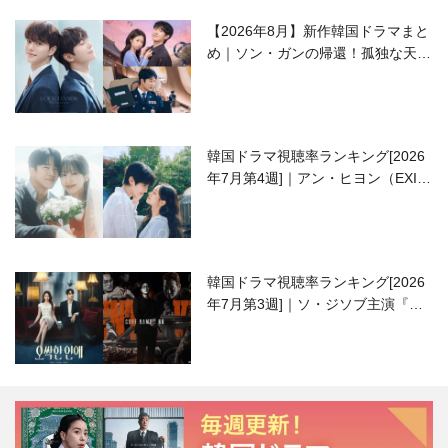
【2026年8月】新作韓国ドラマまと
め｜ソン・ガンの帰還！孤独な天才
高校生ピアニスト役
韓国ドラマ視聴率ランキング[2026
年7月第4週]｜アン・ヒヨン（EXID
ハニ）復帰作『愛が来る』に注目！
韓国ドラマ視聴率ランキング[2026
年7月第3週]｜ソ・ジソブ主演『エ
ージェント・キム』が勢い加速！