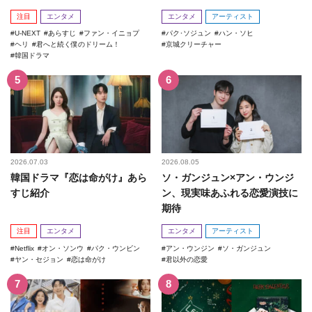
注目
エンタメ
エンタメ
アーティスト
U-NEXT
あらすじ
ファン・イニョプ
パク･ソジュン
ハン・ソヒ
ヘリ
君へと続く僕のドリーム！
京城クリーチャー
韓国ドラマ
2026.07.03
2026.08.05
韓国ドラマ『恋は命がけ』あら
ソ・ガンジュン×アン・ウンジ
すじ紹介
ン、現実味あふれる恋愛演技に
期待
注目
エンタメ
エンタメ
アーティスト
Netflix
オン・ソンウ
パク・ウンビン
アン・ウンジン
ソ・ガンジュン
ヤン・セジョン
恋は命がけ
君以外の恋愛