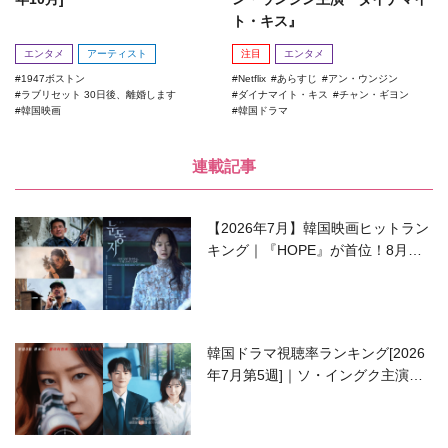
ト・キス』
エンタメ
アーティスト
注目
エンタメ
1947ボストン
Netflix
あらすじ
アン・ウンジン
ラブリセット 30日後、離婚します
ダイナマイト・キス
チャン・ギヨン
韓国映画
韓国ドラマ
連載記事
【2026年7月】韓国映画ヒットラン
キング｜『HOPE』が首位！8月公
開の注目作は？
韓国ドラマ視聴率ランキング[2026
年7月第5週]｜ソ・イングク主演の
ラブコメがついに最終回！