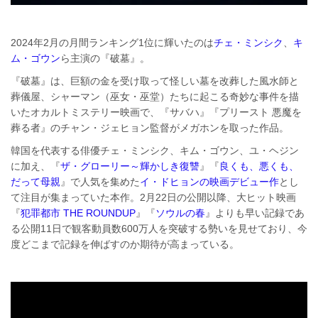
2024年2月の月間ランキング1位に輝いたのは
チェ・ミンシク
、
キ
ム・ゴウン
ら主演の『破墓』。
『破墓』は、巨額の金を受け取って怪しい墓を改葬した風水師と
葬儀屋、シャーマン（巫女・巫堂）たちに起こる奇妙な事件を描
いたオカルトミステリー映画で、『サバハ』『プリースト 悪魔を
葬る者』のチャン・ジェヒョン監督がメガホンを取った作品。
韓国を代表する俳優チェ・ミンシク、キム・ゴウン、ユ・ヘジン
に加え、『
ザ・グローリー～輝かしき復讐
』『
良くも、悪くも、
だって母親
』で人気を集めた
イ・ドヒョンの映画デビュー作
とし
て注目が集まっていた本作。2月22日の公開以降、大ヒット映画
『
犯罪都市 THE ROUNDUP
』『
ソウルの春
』よりも早い記録であ
る公開11日で観客動員数600万人を突破する勢いを見せており、今
度どこまで記録を伸ばすのか期待が高まっている。