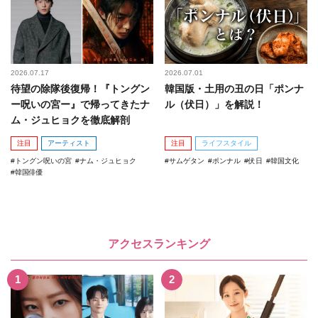
2026.07.17
2026.07.01
待望の除隊後復帰！『トングン
韓国版・土用の丑の日「ポンナ
ー呪いの宮ー』で帰ってきたナ
ル（伏日）」を解説！
ム・ジュヒョクを徹底解剖
注目
アーティスト
注目
ライフスタイル
トングン呪いの宮
ナム・ジュヒョク
サムゲタン
ポンナル
伏日
韓国文化
韓国俳優
アクセスランキング