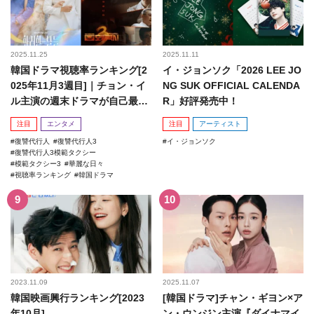
2025.11.25
2025.11.11
韓国ドラマ視聴率ランキング[2
イ・ジョンソク「2026 LEE JO
025年11月3週目]｜チョン・イ
NG SUK OFFICIAL CALENDA
ル主演の週末ドラマが自己最高
R」好評発売中！
記録を更新！
注目
エンタメ
注目
アーティスト
復讐代行人
復讐代行人3
イ・ジョンソク
復讐代行人3模範タクシー
模範タクシー3
華麗な日々
視聴率ランキング
韓国ドラマ
2023.11.09
2025.11.07
韓国映画興行ランキング[2023
[韓国ドラマ]チャン・ギヨン×ア
年10月]
ン・ウンジン主演『ダイナマイ