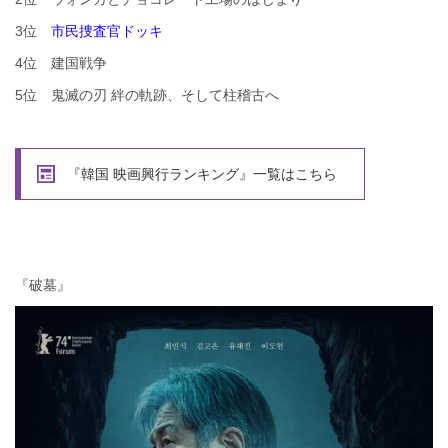
3位
市民捜査官ドッキ
4位 建国戦争
5位 鬼滅の刃 絆の軌跡、そして柱稽古へ
『韓国 映画興行ランキング』一覧はこちら
『破墓』