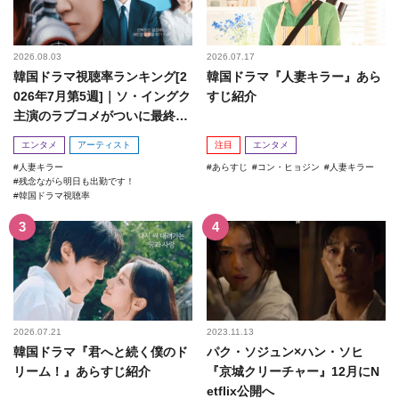
2026.08.03
2026.07.17
韓国ドラマ視聴率ランキング[2
韓国ドラマ『人妻キラー』あら
026年7月第5週]｜ソ・イングク
すじ紹介
主演のラブコメがついに最終
回！
エンタメ
アーティスト
注目
エンタメ
人妻キラー
あらすじ
コン・ヒョジン
人妻キラー
残念ながら明日も出勤です！
韓国ドラマ視聴率
2026.07.21
2023.11.13
韓国ドラマ『君へと続く僕のド
パク・ソジュン×ハン・ソヒ
リーム！』あらすじ紹介
『京城クリーチャー』12月にN
etflix公開へ