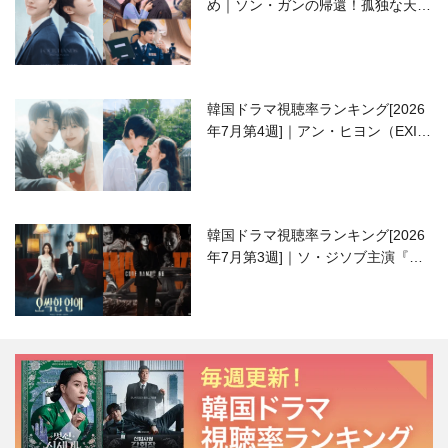
め｜ソン・ガンの帰還！孤独な天才
高校生ピアニスト役
韓国ドラマ視聴率ランキング[2026
年7月第4週]｜アン・ヒヨン（EXID
ハニ）復帰作『愛が来る』に注目！
韓国ドラマ視聴率ランキング[2026
年7月第3週]｜ソ・ジソブ主演『エ
ージェント・キム』が勢い加速！