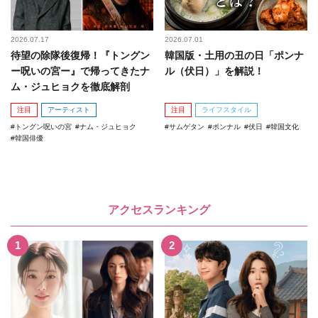
2026.07.17
2026.07.01
待望の除隊後復帰！『トングン
韓国版・土用の丑の日「ポンナ
ー呪いの宮ー』で帰ってきたナ
ル（伏日）」を解説！
ム・ジュヒョクを徹底解剖
注目
アーティスト
注目
ライフスタイル
トングン呪いの宮
ナム・ジュヒョク
サムゲタン
ポンナル
伏日
韓国文化
韓国俳優
アクセスランキング