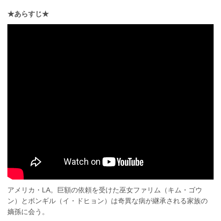
★あらすじ★
アメリカ・LA。巨額の依頼を受けた巫女ファリム（キム・ゴウ
ン）とボンギル（イ・ドヒョン）は奇異な病が継承される家族の
嫡孫に会う。