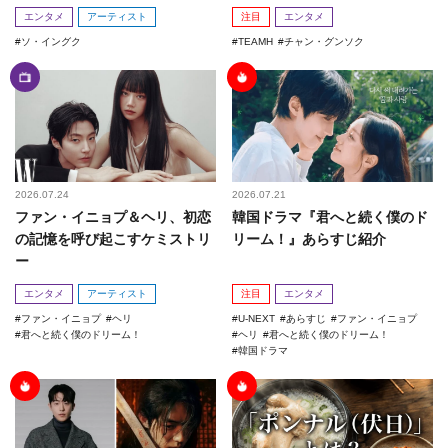
エンタメ
アーティスト
注目
エンタメ
ソ・イングク
TEAMH
チャン・グンソク
2026.07.24
2026.07.21
ファン・イニョプ＆ヘリ、初恋
韓国ドラマ『君へと続く僕のド
の記憶を呼び起こすケミストリ
リーム！』あらすじ紹介
ー
エンタメ
アーティスト
注目
エンタメ
ファン・イニョプ
ヘリ
U-NEXT
あらすじ
ファン・イニョプ
君へと続く僕のドリーム！
ヘリ
君へと続く僕のドリーム！
韓国ドラマ