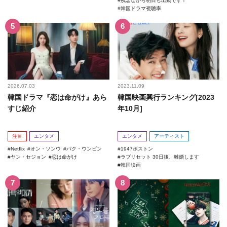
残念ながら明日も出勤です！
韓国ドラマ視聴率
2026.07.03
2023.11.09
韓国ドラマ『恋は命がけ』あら
韓国映画興行ランキング[2023
すじ紹介
年10月]
注目
エンタメ
エンタメ
アーティスト
Netflix
オン・ソンウ
パク・ウンビン
1947ボストン
ヤン・セジョン
恋は命がけ
ラブリセット 30日後、離婚します
韓国映画