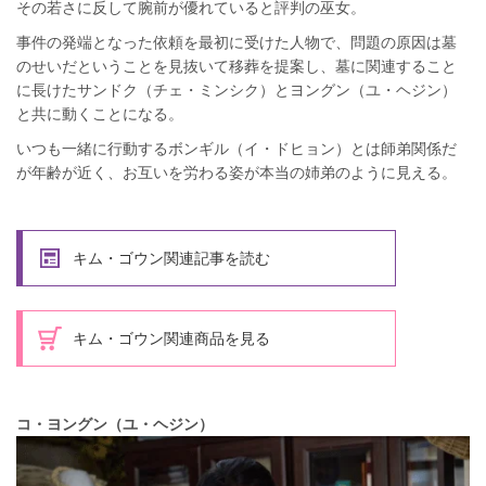
その若さに反して腕前が優れていると評判の巫女。
事件の発端となった依頼を最初に受けた人物で、問題の原因は墓
のせいだということを見抜いて移葬を提案し、墓に関連すること
に長けたサンドク（チェ・ミンシク）とヨングン（ユ・ヘジン）
と共に動くことになる。
いつも一緒に行動するボンギル（イ・ドヒョン）とは師弟関係だ
が年齢が近く、お互いを労わる姿が本当の姉弟のように見える。
キム・ゴウン関連記事を読む
キム・ゴウン関連商品を見る
コ・ヨングン（ユ・ヘジン）