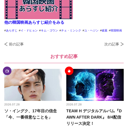
他の韓国映画あらすじ紹介をみる
あらすじ
イ・ドヒョン
キム・ゴウン
チェ・ミンシク
ユ・ヘジン
破墓
韓国映画
前の記事
次の記事
おすすめ記事
2026.07.28
2026.07.28
ソ・イングク、17年目の信念
TEAM H デジタルアルバム『D
「今、一番得意なことを」
AWN AFTER DARK』 8/4配信
リリース決定！