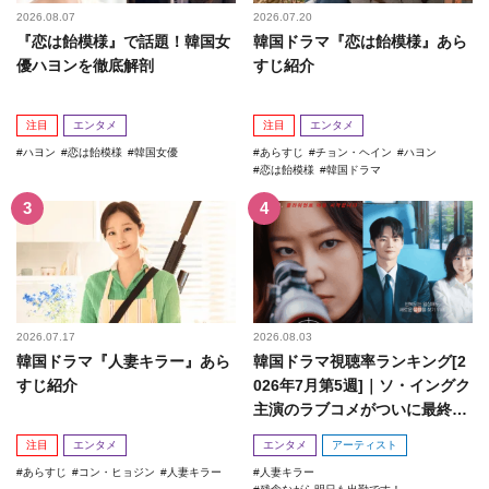
2026.08.07
2026.07.20
『恋は飴模様』で話題！韓国女
韓国ドラマ『恋は飴模様』あら
優ハヨンを徹底解剖
すじ紹介
注目
エンタメ
注目
エンタメ
ハヨン
恋は飴模様
韓国女優
あらすじ
チョン・ヘイン
ハヨン
恋は飴模様
韓国ドラマ
2026.07.17
2026.08.03
韓国ドラマ『人妻キラー』あら
韓国ドラマ視聴率ランキング[2
すじ紹介
026年7月第5週]｜ソ・イングク
主演のラブコメがついに最終
回！
注目
エンタメ
エンタメ
アーティスト
あらすじ
コン・ヒョジン
人妻キラー
人妻キラー