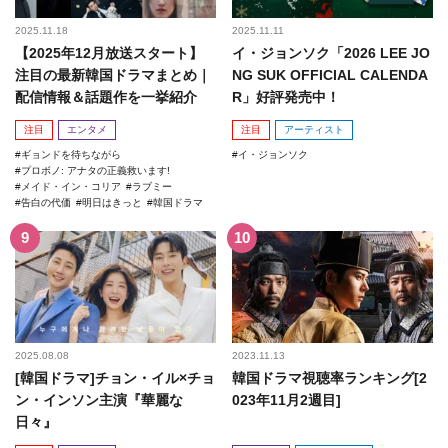
2025.11.18
2025.11.11
【2025年12月放送スタート】
イ・ジョンソク「2026 LEE JO
注目の最新韓国ドラマまとめ｜
NG SUK OFFICIAL CALENDA
配信情報＆話題作を一挙紹介
R」好評発売中！
注目
エンタメ
注目
アーティスト
ギョンドを待ちながら
イ・ジョンソク
プロボノ: アナタの正義救います!
メイド・イン・コリア
ラブミー
告白の代価
明日はきっと
韓国ドラマ
2025.08.08
2023.11.13
[韓国ドラマ]チョン・イル×チョ
韓国ドラマ視聴率ランキング[2
ン・インソン主演『華麗な
023年11月2週目]
日々』