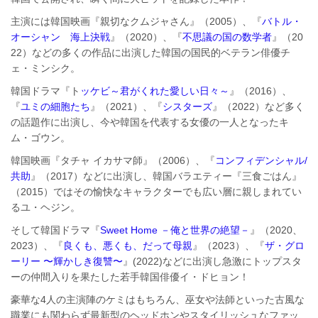
主演には韓国映画『親切なクムジャさん』（2005）、『
バトル・
オーシャン 海上決戦
』（2020）、『
不思議の国の数学者
』（20
22）などの多くの作品に出演した韓国の国民的ベテラン俳優チ
ェ・ミンシク。
韓国ドラマ『ト
ッケビ～君がくれた愛しい日々～
』（2016）、
『
ユミの細胞たち
』（2021）、『
シスターズ
』（2022）など多く
の話題作に出演し、今や韓国を代表する女優の一人となったキ
ム・ゴウン。
韓国映画『タチャ イカサマ師』（2006）、『
コンフィデンシャル/
共助
』（2017）などに出演し、韓国バラエティー『三食ごはん』
（2015）ではその愉快なキャラクターでも広い層に親しまれてい
るユ・ヘジン。
そして韓国ドラマ『
Sweet Home －俺と世界の絶望－
』（2020、
2023）、『
良くも、悪くも、だって母親
』（2023）、『
ザ・グロ
ーリー 〜輝かしき復讐〜
』(2022)などに出演し急激にトップスタ
ーの仲間入りを果たした若手韓国俳優イ・ドヒョン！
豪華な4人の主演陣のケミはもちろん、巫女や法師といった古風な
職業にも関わらず最新型のヘッドホンやスタイリッシュなファッ