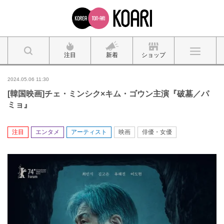
注目
新着
ショップ
2024.05.06 11:30
[韓国映画]チェ・ミンシク×キム・ゴウン主演『破墓／パ
ミョ』
注目
エンタメ
アーティスト
映画
俳優・女優