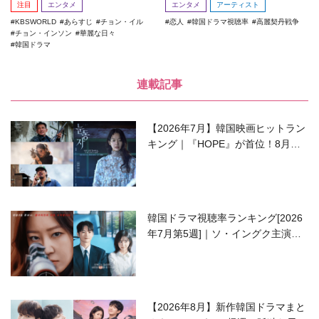
注目
エンタメ
エンタメ
アーティスト
KBSWORLD
あらすじ
チョン・イル
恋人
韓国ドラマ視聴率
高麗契丹戦争
チョン・インソン
華麗な日々
韓国ドラマ
連載記事
【2026年7月】韓国映画ヒットラン
キング｜『HOPE』が首位！8月公
開の注目作は？
韓国ドラマ視聴率ランキング[2026
年7月第5週]｜ソ・イングク主演の
ラブコメがついに最終回！
【2026年8月】新作韓国ドラマまと