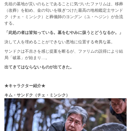
先祖の墓地が災いのもとであることに気づいたファリムは、移葬
（改葬）を勧め、金の匂いを嗅ぎつけた最高の地相鑑定士サンド
ク（チェ・ミンシク）と葬儀師のヨングン（ユ・ヘジン）が合流
する。
「此処の者は皆知っている。墓をむやみに扱うとどうなるか。」
決して人を埋めることができない悪地に位置する奇異な墓。
サンドクは不吉さを感じ提案を断るが、ファリムの説得により結
局「破墓」が始まり…。
出てきてはならないものが出てきた。
★キャラクター紹介★
キム・サンドク（チェ・ミンシク）