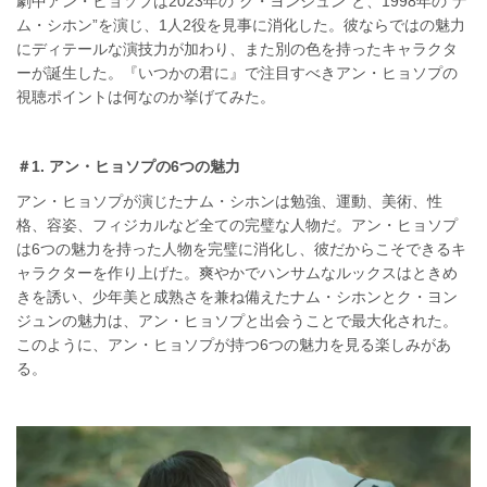
劇中アン・ヒョソプは2023年の“ク・ヨンジュン”と、1998年の“ナ
ム・シホン”を演じ、1人2役を見事に消化した。彼ならではの魅力
にディテールな演技力が加わり、また別の色を持ったキャラクタ
ーが誕生した。『いつかの君に』で注目すべきアン・ヒョソプの
視聴ポイントは何なのか挙げてみた。
＃1. アン・ヒョソプの6つの魅力
アン・ヒョソプが演じたナム・シホンは勉強、運動、美術、性
格、容姿、フィジカルなど全ての完璧な人物だ。アン・ヒョソプ
は6つの魅力を持った人物を完璧に消化し、彼だからこそできるキ
ャラクターを作り上げた。爽やかでハンサムなルックスはときめ
きを誘い、少年美と成熟さを兼ね備えたナム・シホンとク・ヨン
ジュンの魅力は、アン・ヒョソプと出会うことで最大化された。
このように、アン・ヒョソプが持つ6つの魅力を見る楽しみがあ
る。