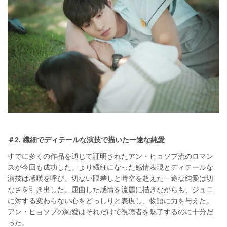
＃2. 繊細でディテールな演技で描いた一途な純愛
すでに多くの作品を通じて証明されたアン・ヒョソプ流のロマン
スが今回も成功した。より繊細になった感情表現とディテールな
演技は感嘆を呼び、切ない眼差しと時空を超えた一途な純愛は切
なさを引き出した。屈曲した感情を流麗に描きながらも、ジュニ
に対する変わらない心をどっしりと表現し、物語に力を与えた。
アン・ヒョソプの純愛はそれだけで視聴者を魅了するのに十分だ
った。