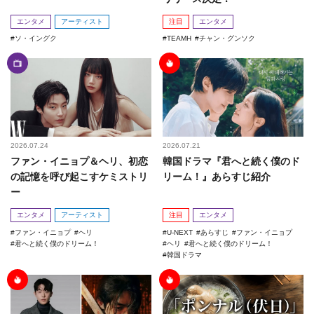
エンタメ
アーティスト
注目
エンタメ
ソ・イングク
TEAMH
チャン・グンソク
2026.07.24
2026.07.21
ファン・イニョプ＆ヘリ、初恋
韓国ドラマ『君へと続く僕のド
の記憶を呼び起こすケミストリ
リーム！』あらすじ紹介
ー
エンタメ
アーティスト
注目
エンタメ
ファン・イニョプ
ヘリ
U-NEXT
あらすじ
ファン・イニョプ
君へと続く僕のドリーム！
ヘリ
君へと続く僕のドリーム！
韓国ドラマ