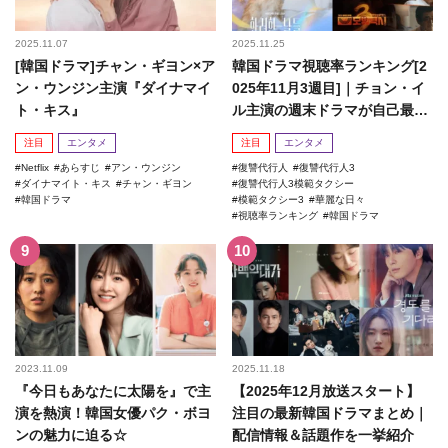
2025.11.07
2025.11.25
[韓国ドラマ]チャン・ギヨン×ア
韓国ドラマ視聴率ランキング[2
ン・ウンジン主演『ダイナマイ
025年11月3週目]｜チョン・イ
ト・キス』
ル主演の週末ドラマが自己最高
記録を更新！
注目
エンタメ
注目
エンタメ
Netflix
あらすじ
アン・ウンジン
復讐代行人
復讐代行人3
ダイナマイト・キス
チャン・ギヨン
復讐代行人3模範タクシー
韓国ドラマ
模範タクシー3
華麗な日々
視聴率ランキング
韓国ドラマ
2023.11.09
2025.11.18
『今日もあなたに太陽を』で主
【2025年12月放送スタート】
演を熱演！韓国女優パク・ボヨ
注目の最新韓国ドラマまとめ｜
ンの魅力に迫る☆
配信情報＆話題作を一挙紹介