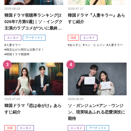
2026.08.03
2026.07.17
韓国ドラマ視聴率ランキング[2
韓国ドラマ『人妻キラー』あら
026年7月第5週]｜ソ・イングク
すじ紹介
主演のラブコメがついに最終
回！
エンタメ
アーティスト
注目
エンタメ
人妻キラー
あらすじ
コン・ヒョジン
人妻キラー
残念ながら明日も出勤です！
韓国ドラマ視聴率
2026.07.03
2026.08.05
韓国ドラマ『恋は命がけ』あら
ソ・ガンジュン×アン・ウンジ
すじ紹介
ン、現実味あふれる恋愛演技に
期待
注目
エンタメ
エンタメ
アーティスト