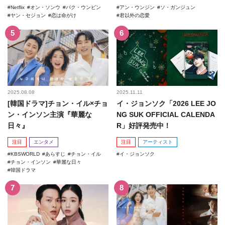
Netflix
オン・ソンウ
パク・ウンビン
アン・ウンジン
ソ・ガンジュン
ヤン・セジョン
恋は命がけ
君以外の恋愛
2025.08.08
2025.11.11
[韓国ドラマ]チョン・イル×チョ
イ・ジョンソク「2026 LEE JO
ン・インソン主演『華麗な
NG SUK OFFICIAL CALENDA
日々』
R」好評発売中！
注目
エンタメ
注目
アーティスト
KBSWORLD
あらすじ
チョン・イル
イ・ジョンソク
チョン・インソン
華麗な日々
韓国ドラマ