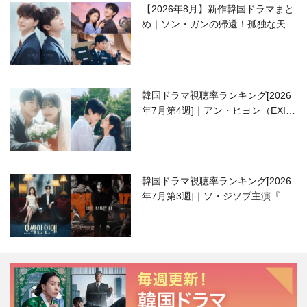
【2026年8月】新作韓国ドラマまと
め｜ソン・ガンの帰還！孤独な天才
高校生ピアニスト役
韓国ドラマ視聴率ランキング[2026
年7月第4週]｜アン・ヒヨン（EXID
ハニ）復帰作『愛が来る』に注目！
韓国ドラマ視聴率ランキング[2026
年7月第3週]｜ソ・ジソブ主演『エ
ージェント・キム』が勢い加速！