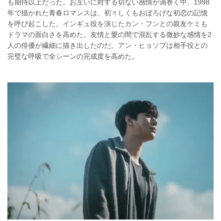
も期待以上だった。お互いに対する切ない感情が渦巻く中、1998
年で描かれた青春ロマンスは、初々しくもおぼろげな初恋の記憶
を呼び起こした。インギュ役を演じたカン・フンとの親友ケミも
ドラマの面白さを高めた。友情と愛の間で混乱する微妙な感情を2
人の俳優が繊細に描き出したのだ。アン・ヒョソプは相手役との
完璧な呼吸で全シーンの完成度を高めた。