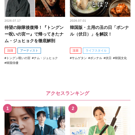
2026.07.17
2026.07.01
待望の除隊後復帰！『トングン
韓国版・土用の丑の日「ポンナ
ー呪いの宮ー』で帰ってきたナ
ル（伏日）」を解説！
ム・ジュヒョクを徹底解剖
注目
アーティスト
注目
ライフスタイル
トングン呪いの宮
ナム・ジュヒョク
サムゲタン
ポンナル
伏日
韓国文化
韓国俳優
アクセスランキング