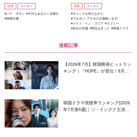
注目
エンタメ
注目
エンタメ
パク・ボヨン
今日もあなたに太陽を
ギョンドを待ちながら
韓国女優
プロボノ: アナタの正義救います!
メイド・イン・コリア
ラブミー
告白の代価
明日はきっと
韓国ドラマ
連載記事
【2026年7月】韓国映画ヒットラン
キング｜『HOPE』が首位！8月公
開の注目作は？
韓国ドラマ視聴率ランキング[2026
年7月第5週]｜ソ・イングク主演の
ラブコメがついに最終回！