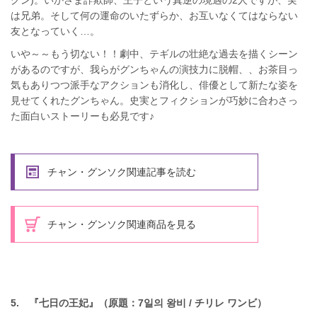
グン)。いかさま詐欺師、王子という真逆の境遇の2人ですが、実
は兄弟。そして何の運命のいたずらか、お互いなくてはならない
友となっていく…。
いや～～もう切ない！！劇中、テギルの壮絶な過去を描くシーン
があるのですが、我らがグンちゃんの演技力に脱帽、、お茶目っ
気もありつつ派手なアクションも消化し、俳優として新たな姿を
見せてくれたグンちゃん。史実とフィクションが巧妙に合わさっ
た面白いストーリーも必見です♪
チャン・グンソク関連記事を読む
チャン・グンソク関連商品を見る
5. 『七日の王妃』（原題：7일의 왕비 / チリレ ワンビ）