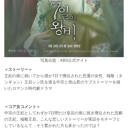
写真出処：KBS公式サイト
＜ストーリー＞
王妃の座に就いてから僅か7日で廃位された悲運の女性、端敬（タ
ンギョン）王后シン氏を巡る中宗と燕山君のラブストーリーを描
いたロマンス時代劇ドラマ
＜コア女コメント＞
中宗の王妃としてわずか7日間だけ皇后の座に就き廃位された悲劇
の王妃、端敬王后。こんな悲しいストーリーが実話をモチーフと
しているなんて…そう驚かれた方も多かったのでは？