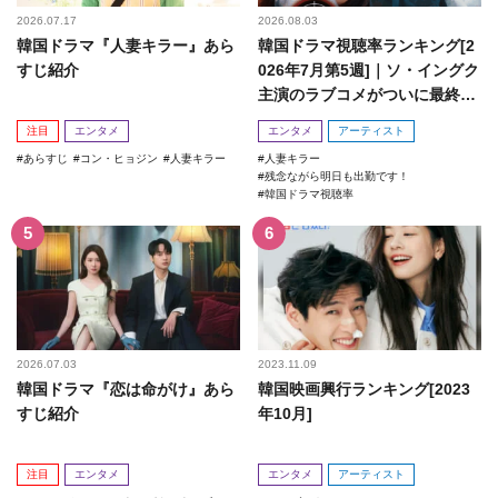
2026.07.17
2026.08.03
韓国ドラマ『人妻キラー』あら
韓国ドラマ視聴率ランキング[2
すじ紹介
026年7月第5週]｜ソ・イングク
主演のラブコメがついに最終
回！
注目
エンタメ
エンタメ
アーティスト
あらすじ
コン・ヒョジン
人妻キラー
人妻キラー
残念ながら明日も出勤です！
韓国ドラマ視聴率
2026.07.03
2023.11.09
韓国ドラマ『恋は命がけ』あら
韓国映画興行ランキング[2023
すじ紹介
年10月]
注目
エンタメ
エンタメ
アーティスト