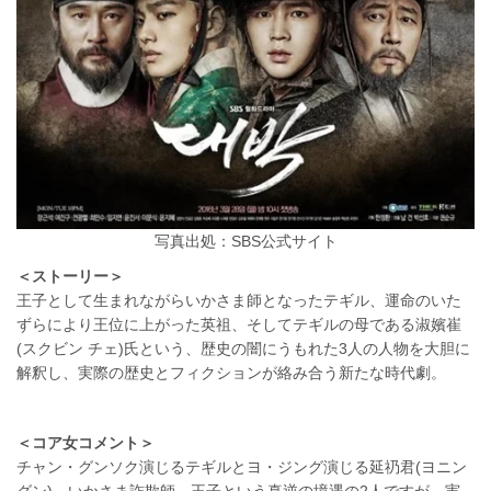
写真出処：SBS公式サイト
＜ストーリー＞
王子として生まれながらいかさま師となったテギル、運命のいた
ずらにより王位に上がった英祖、そしてテギルの母である淑嬪崔
(スクビン チェ)氏という、歴史の闇にうもれた3人の人物を大胆に
解釈し、実際の歴史とフィクションが絡み合う新たな時代劇。
＜コア女コメント＞
チャン・グンソク演じるテギルとヨ・ジング演じる延礽君(ヨニン