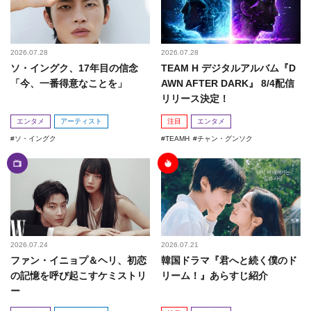
2026.07.28
2026.07.28
ソ・イングク、17年目の信念
TEAM H デジタルアルバム『D
「今、一番得意なことを」
AWN AFTER DARK』 8/4配信
リリース決定！
エンタメ
アーティスト
注目
エンタメ
ソ・イングク
TEAMH
チャン・グンソク
2026.07.24
2026.07.21
ファン・イニョプ＆ヘリ、初恋
韓国ドラマ『君へと続く僕のド
の記憶を呼び起こすケミストリ
リーム！』あらすじ紹介
ー