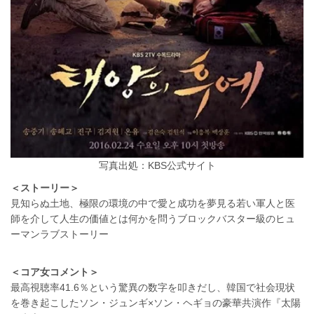
写真出処：KBS公式サイト
＜ストーリー＞
見知らぬ土地、極限の環境の中で愛と成功を夢見る若い軍人と医
師を介して人生の価値とは何かを問うブロックバスター級のヒュ
ーマンラブストーリー
＜コア女コメント＞
最高視聴率41.6％という驚異の数字を叩きだし、韓国で社会現状
を巻き起こしたソン・ジュンギ×ソン・ヘギョの豪華共演作『太陽