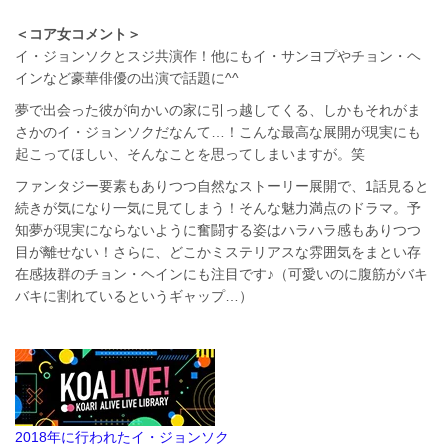
＜コア女コメント＞
イ・ジョンソクとスジ共演作！他にもイ・サンヨプやチョン・ヘ
インなど豪華俳優の出演で話題に^^
夢で出会った彼が向かいの家に引っ越してくる、しかもそれがま
さかのイ・ジョンソクだなんて…！こんな最高な展開が現実にも
起こってほしい、そんなことを思ってしまいますが。笑
ファンタジー要素もありつつ自然なストーリー展開で、1話見ると
続きが気になり一気に見てしまう！そんな魅力満点のドラマ。予
知夢が現実にならないように奮闘する姿はハラハラ感もありつつ
目が離せない！さらに、どこかミステリアスな雰囲気をまとい存
在感抜群のチョン・ヘインにも注目です♪（可愛いのに腹筋がバキ
バキに割れているというギャップ…）
2018年に行われたイ・ジョンソク