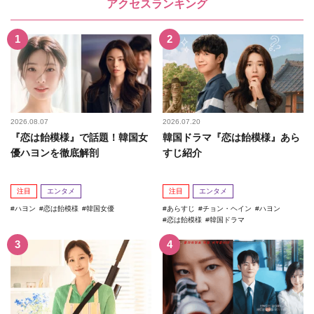
アクセスランキング
2026.08.07
2026.07.20
『恋は飴模様』で話題！韓国女
韓国ドラマ『恋は飴模様』あら
優ハヨンを徹底解剖
すじ紹介
注目
エンタメ
注目
エンタメ
ハヨン
恋は飴模様
韓国女優
あらすじ
チョン・ヘイン
ハヨン
恋は飴模様
韓国ドラマ