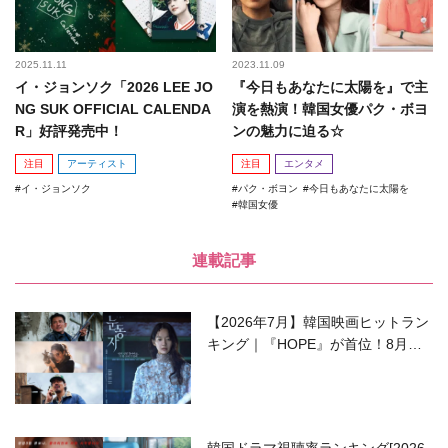
2025.11.11
2023.11.09
イ・ジョンソク「2026 LEE JO
『今日もあなたに太陽を』で主
NG SUK OFFICIAL CALENDA
演を熱演！韓国女優パク・ボヨ
R」好評発売中！
ンの魅力に迫る☆
注目
アーティスト
注目
エンタメ
イ・ジョンソク
パク・ボヨン
今日もあなたに太陽を
韓国女優
連載記事
【2026年7月】韓国映画ヒットラン
キング｜『HOPE』が首位！8月公
開の注目作は？
韓国ドラマ視聴率ランキング[2026