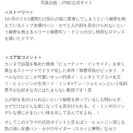
写真出処：JTBC公式サイト
＜ストーリー＞
1か月のうち1週間だけ別人の姿に変身してしまうという秘密を抱
えているトップ女優のハン・セゲと人の顔を見分けられないとい
う秘密を抱えるエリート御曹司ソ・ドジェの少し特別なロマンス
を描いたドラマ。
＜コア女コメント＞
カンヌで話題を集めた映画『ビューティー・インサイド』を全く
異なるストーリーでドラマ化した本作！御曹司役がピッタリ、ク
ールなのにどこか可愛いオッパ代表イ・ミンギとラブコメ女王
ソ・ヒョンジンが主演！イ・ミンギ×アン・ジェヒョンという塩顔
男子がお好きな方にはたまらない配役です！笑
人の顔を見分けられないという秘密を持っているにも関わらず、
セゲだけはどんな姿になっても見分けられる。イ・ミンギのツン
デレな感じがまたいい味を出してるんですよね…！
そしてこのドラマの注目ポイントと言えばソ・ヒョンジン演じる
気の強い女優ハン・セゲのサイダー（スカッと爽快）なセリ