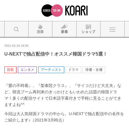
注目
新着
ショップ
2021.03.16 16:00
U-NEXTで独占配信中！オススメ韓国ドラマ5選！
注目
エンタメ
アーティスト
ドラマ
俳優・女優
『愛の不時着』、『梨泰院クラス』、『サイコだけど大丈夫』な
ど、韓流ブーム再到来のきっかけともいわれた話題の韓国ドラ
マ！多くの配信サイトで日本語字幕付きで手軽に見ることができ
ますよね^^
今回は大人気韓国ドラマの中から、U-NEXTで独占配信中の名作を
ご紹介します♪（2021年3月時点）