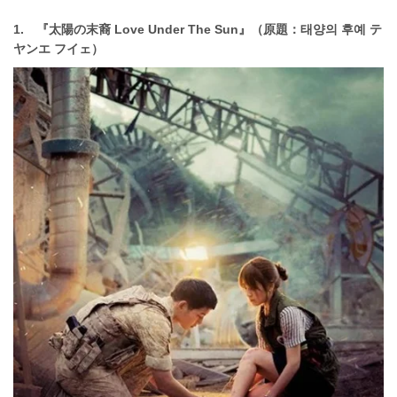
1. 『太陽の末裔 Love Under The Sun』（原題：태양의 후예 テ
ヤンエ フイェ）