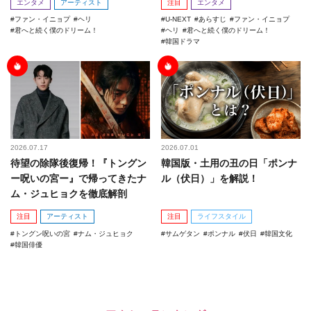
エンタメ
アーティスト
注目
エンタメ
ファン・イニョプ
ヘリ
U-NEXT
あらすじ
ファン・イニョプ
君へと続く僕のドリーム！
ヘリ
君へと続く僕のドリーム！
韓国ドラマ
2026.07.17
2026.07.01
待望の除隊後復帰！『トングン
韓国版・土用の丑の日「ポンナ
ー呪いの宮ー』で帰ってきたナ
ル（伏日）」を解説！
ム・ジュヒョクを徹底解剖
注目
アーティスト
注目
ライフスタイル
トングン呪いの宮
ナム・ジュヒョク
サムゲタン
ポンナル
伏日
韓国文化
韓国俳優