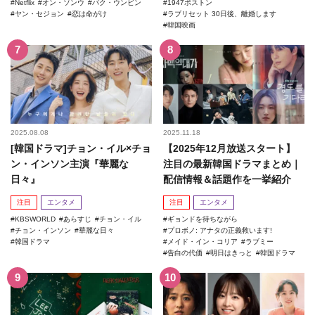
Netflix
オン・ソンウ
パク・ウンビン
1947ボストン
ヤン・セジョン
恋は命がけ
ラブリセット 30日後、離婚します
韓国映画
2025.08.08
2025.11.18
[韓国ドラマ]チョン・イル×チョ
【2025年12月放送スタート】
ン・インソン主演『華麗な
注目の最新韓国ドラマまとめ｜
日々』
配信情報＆話題作を一挙紹介
注目
エンタメ
注目
エンタメ
KBSWORLD
あらすじ
チョン・イル
ギョンドを待ちながら
チョン・インソン
華麗な日々
プロボノ: アナタの正義救います!
韓国ドラマ
メイド・イン・コリア
ラブミー
告白の代価
明日はきっと
韓国ドラマ