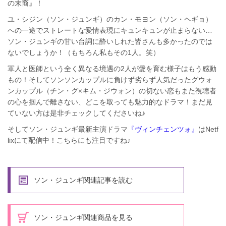
の末裔』！
ユ・シジン（ソン・ジュンギ）のカン・モヨン（ソン・ヘギョ）
への一途でストレートな愛情表現にキュンキュンが止まらない…
ソン・ジュンギの甘い台詞に酔いしれた皆さんも多かったのでは
ないでしょうか！（もちろん私もその1人。笑）
軍人と医師という全く異なる境遇の2人が愛を育む様子はもう感動
もの！そしてソンソンカップルに負けず劣らず人気だったグウォ
ンカップル（チン・グ×キム・ジウォン）の切ない恋もまた視聴者
の心を掴んで離さない、どこを取っても魅力的なドラマ！まだ見
ていない方は是非チェックしてくださいね♪
そしてソン・ジュンギ最新主演ドラマ
『ヴィンチェンツォ』
はNetf
lixにて配信中！こちらにも注目ですね♪
ソン・ジュンギ関連記事を読む
ソン・ジュンギ関連商品を見る