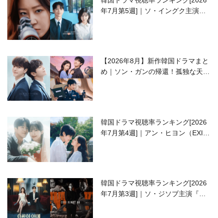
年7月第5週]｜ソ・イングク主演の
ラブコメがついに最終回！
【2026年8月】新作韓国ドラマまと
め｜ソン・ガンの帰還！孤独な天才
高校生ピアニスト役
韓国ドラマ視聴率ランキング[2026
年7月第4週]｜アン・ヒヨン（EXID
ハニ）復帰作『愛が来る』に注目！
韓国ドラマ視聴率ランキング[2026
年7月第3週]｜ソ・ジソブ主演『エ
ージェント・キム』が勢い加速！