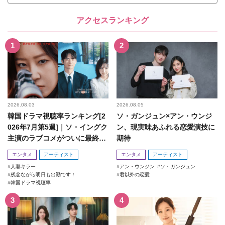
アクセスランキング
2026.08.03
2026.08.05
韓国ドラマ視聴率ランキング[2
ソ・ガンジュン×アン・ウンジ
026年7月第5週]｜ソ・イングク
ン、現実味あふれる恋愛演技に
主演のラブコメがついに最終
期待
回！
エンタメ
アーティスト
エンタメ
アーティスト
人妻キラー
アン・ウンジン
ソ・ガンジュン
残念ながら明日も出勤です！
君以外の恋愛
韓国ドラマ視聴率