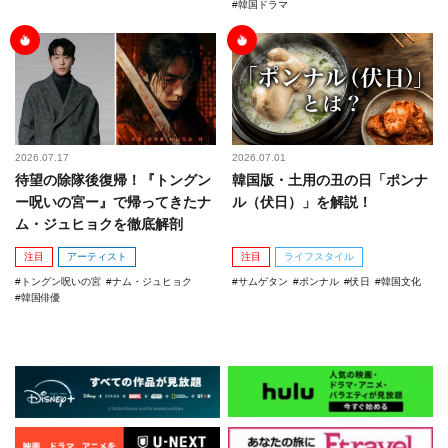
韓国ドラマ
2026.07.17
2026.07.01
待望の除隊後復帰！『トングン
韓国版・土用の丑の日「ポンナ
ー呪いの宮ー』で帰ってきたナ
ル（伏日）」を解説！
ム・ジュヒョクを徹底解剖
注目
アーティスト
注目
ライフスタイル
トングン呪いの宮
ナム・ジュヒョク
サムゲタン
ポンナル
伏日
韓国文化
韓国俳優