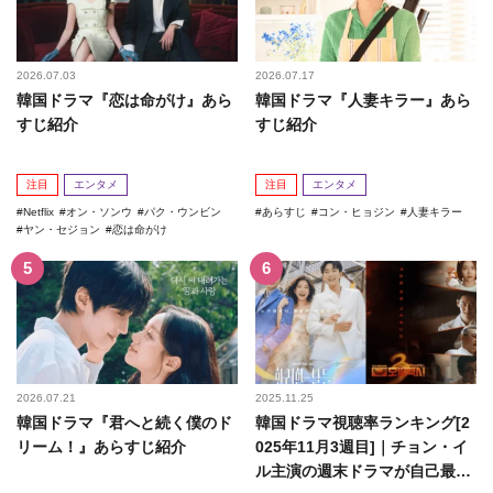
2026.07.03
2026.07.17
韓国ドラマ『恋は命がけ』あら
韓国ドラマ『人妻キラー』あら
すじ紹介
すじ紹介
注目
エンタメ
注目
エンタメ
Netflix
オン・ソンウ
パク・ウンビン
あらすじ
コン・ヒョジン
人妻キラー
ヤン・セジョン
恋は命がけ
2026.07.21
2025.11.25
韓国ドラマ『君へと続く僕のド
韓国ドラマ視聴率ランキング[2
リーム！』あらすじ紹介
025年11月3週目]｜チョン・イ
ル主演の週末ドラマが自己最高