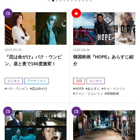
2026.08.06
2026.08.06
『恋は命がけ』パク・ウンビ
韓国映画『HOPE』あらすじ紹
ン、昼と夜で180度激変！
介
エンタメ
アーティスト
注目
エンタメ
パク・ウンビン
恋は命がけ
HOPE
あらすじ
チョ・インソン
ファン・ジョンミン
韓国映画