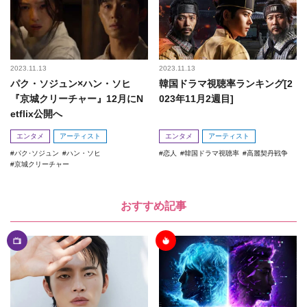
2023.11.13
2023.11.13
パク・ソジュン×ハン・ソヒ
韓国ドラマ視聴率ランキング[2
『京城クリーチャー』12月にN
023年11月2週目]
etflix公開へ
エンタメ
アーティスト
エンタメ
アーティスト
パク･ソジュン
ハン・ソヒ
恋人
韓国ドラマ視聴率
高麗契丹戦争
京城クリーチャー
おすすめ記事