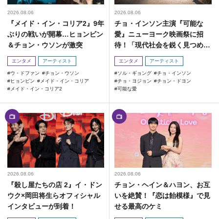
2026.08.06
2026.08.06
『メイド・イン・コリア2』9年
チョ・インソン主演『可能な
ぶりの戦いが開幕…ヒョンビン
愛』ニューヨーク映画祭に招
＆チョン・ウソンが激突
待！「現代社会を鋭く見つめた
作品」
エンタメ
アーティスト
エンタメ
アーティスト
ウ・ドファン
チョン・ウソン
ソル・ギョング
チョ・インソン
ヒョンビン
メイド・イン・コリア
チョ・ヨジョン
チョン・ドヨン
メイド・イン・コリア2
可能な愛
2026.08.06
2026.08.06
『殺し屋たちの店 2』イ・ドン
チョン・ヘイン＆ハヨン、お互
ウク×岡田将生らオフィシャル
いを絶賛！『恋は飴模様』で見
インタビューが到着！
せる最高のケミ