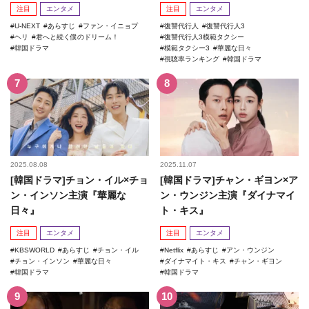
記録を更新！
注目
エンタメ
注目
エンタメ
U-NEXT
あらすじ
ファン・イニョプ
復讐代行人
復讐代行人3
ヘリ
君へと続く僕のドリーム！
復讐代行人3模範タクシー
韓国ドラマ
模範タクシー3
華麗な日々
視聴率ランキング
韓国ドラマ
2025.08.08
2025.11.07
[韓国ドラマ]チョン・イル×チョ
[韓国ドラマ]チャン・ギヨン×ア
ン・インソン主演『華麗な
ン・ウンジン主演『ダイナマイ
日々』
ト・キス』
注目
エンタメ
注目
エンタメ
KBSWORLD
あらすじ
チョン・イル
Netflix
あらすじ
アン・ウンジン
チョン・インソン
華麗な日々
ダイナマイト・キス
チャン・ギヨン
韓国ドラマ
韓国ドラマ