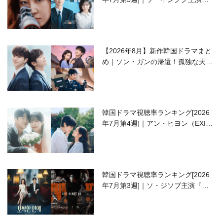
ラブコメがついに最終回！
【2026年8月】新作韓国ドラマまと
め｜ソン・ガンの帰還！孤独な天才
高校生ピアニスト役
韓国ドラマ視聴率ランキング[2026
年7月第4週]｜アン・ヒヨン（EXID
ハニ）復帰作『愛が来る』に注目！
韓国ドラマ視聴率ランキング[2026
年7月第3週]｜ソ・ジソブ主演『エ
ージェント・キム』が勢い加速！