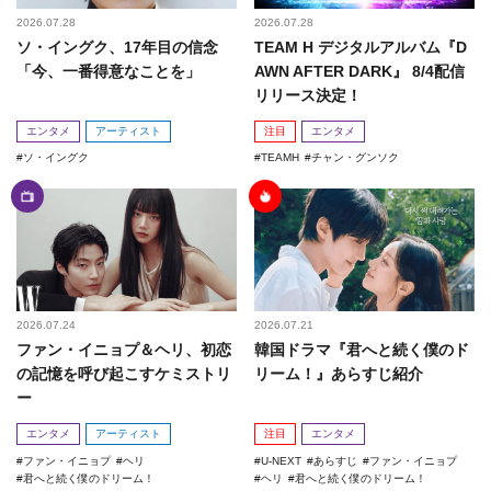
2026.07.28
2026.07.28
ソ・イングク、17年目の信念
TEAM H デジタルアルバム『D
「今、一番得意なことを」
AWN AFTER DARK』 8/4配信
リリース決定！
エンタメ
アーティスト
注目
エンタメ
ソ・イングク
TEAMH
チャン・グンソク
2026.07.24
2026.07.21
ファン・イニョプ＆ヘリ、初恋
韓国ドラマ『君へと続く僕のド
の記憶を呼び起こすケミストリ
リーム！』あらすじ紹介
ー
エンタメ
アーティスト
注目
エンタメ
ファン・イニョプ
ヘリ
U-NEXT
あらすじ
ファン・イニョプ
君へと続く僕のドリーム！
ヘリ
君へと続く僕のドリーム！