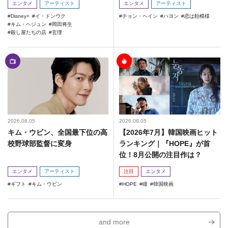
エンタメ
アーティスト
エンタメ
アーティスト
Disney+
イ・ドンウク
チョン・ヘイン
ハヨン
恋は飴模様
キム・ヘジュン
岡田将生
殺し屋たちの店
玄理
2026.08.05
2026.08.05
キム・ウビン、全国最下位の高
【2026年7月】韓国映画ヒット
校野球部監督に変身
ランキング｜『HOPE』が首
位！8月公開の注目作は？
エンタメ
アーティスト
注目
エンタメ
ギフト
キム・ウビン
HOPE
瞳
韓国映画
and more