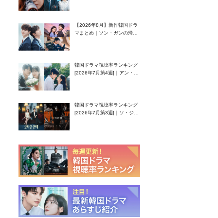
グク主演のラブコメがついに
最終回！
【2026年8月】新作韓国ドラ
マまとめ｜ソン・ガンの帰
還！孤独な天才高校生ピアニ
スト役
韓国ドラマ視聴率ランキング
[2026年7月第4週]｜アン・ヒ
ヨン（EXID ハニ）復帰作
『愛が来る』に注目！
韓国ドラマ視聴率ランキング
[2026年7月第3週]｜ソ・ジソ
ブ主演『エージェント・キ
ム』が勢い加速！