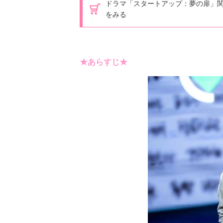
ドラマ「スタートアップ：夢の扉」
をみる
★あらすじ★