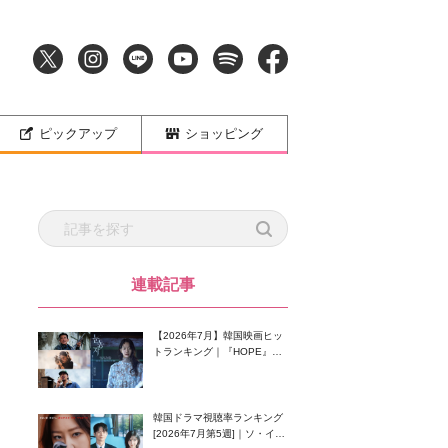
ピックアップ
ショッピング
連載記事
【2026年7月】韓国映画ヒッ
トランキング｜『HOPE』が
首位！8月公開の注目作は？
韓国ドラマ視聴率ランキング
[2026年7月第5週]｜ソ・イン