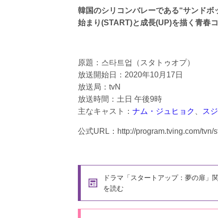
韓国のシリコンバレーである“サンドボ
始まり(START)と成長(UP)を描く
原題：스타트업（スタトゥオプ）
放送開始日：2020年10月17日
放送局：tvN
放送時間：土日 午後9時
主なキャスト：
ナム・ジュヒョク
、
スジ
公式URL：http://program.tving.com/tvn/s
ドラマ「スタートアップ：夢の扉」
を読む