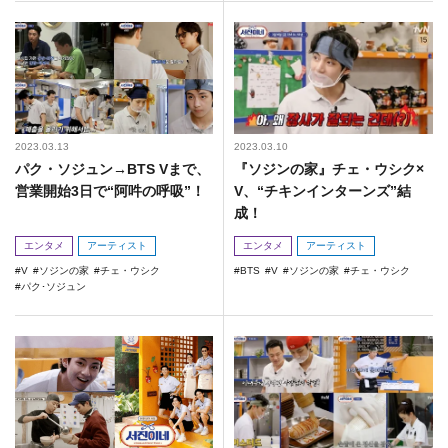
2023.03.13
2023.03.10
パク・ソジュン→BTS Vまで、
『ソジンの家』チェ・ウシク×
営業開始3日で“阿吽の呼吸”！
V、“チキンインターンズ”結
成！
エンタメ
アーティスト
エンタメ
アーティスト
V
ソジンの家
チェ・ウシク
BTS
V
ソジンの家
チェ・ウシク
パク･ソジュン