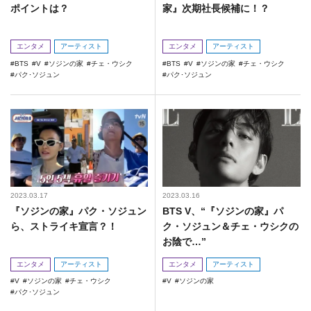
ポイントは？
家』次期社長候補に！？
エンタメ
アーティスト
エンタメ
アーティスト
BTS
V
ソジンの家
チェ・ウシク
BTS
V
ソジンの家
チェ・ウシク
パク･ソジュン
パク･ソジュン
2023.03.17
2023.03.16
『ソジンの家』パク・ソジュン
BTS V、“『ソジンの家』パ
ら、ストライキ宣言？！
ク・ソジュン＆チェ・ウシクの
お陰で…”
エンタメ
アーティスト
エンタメ
アーティスト
V
ソジンの家
チェ・ウシク
V
ソジンの家
パク･ソジュン