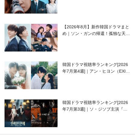
ラブコメがついに最終回！
【2026年8月】新作韓国ドラマまと
め｜ソン・ガンの帰還！孤独な天才
高校生ピアニスト役
韓国ドラマ視聴率ランキング[2026
年7月第4週]｜アン・ヒヨン（EXID
ハニ）復帰作『愛が来る』に注目！
韓国ドラマ視聴率ランキング[2026
年7月第3週]｜ソ・ジソブ主演『エ
ージェント・キム』が勢い加速！