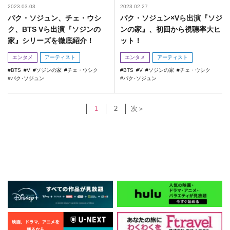
2023.03.03
2023.02.27
パク・ソジュン、チェ・ウシ
パク・ソジュン×Vら出演『ソジ
ク、BTS Vら出演『ソジンの
ンの家』、初回から視聴率大ヒ
家』シリーズを徹底紹介！
ット！
エンタメ
アーティスト
エンタメ
アーティスト
BTS
V
ソジンの家
チェ・ウシク
BTS
V
ソジンの家
チェ・ウシク
パク･ソジュン
パク･ソジュン
1
2
次＞