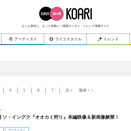
もっと身近に、もっと気軽に！韓国エンタメ・トレンド情報サイト
アーティスト
ライフスタイル
トレンド
4
5
6
7
次＞
最後＞＞
8
公開 ソ・イングク『オオカミ狩り』本編映像＆新画像解禁！
メ
アーティスト