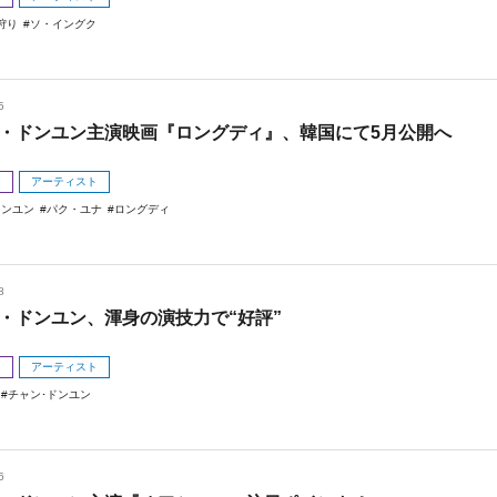
狩り
ソ・イングク
5
・ドンユン主演映画『ロングディ』、韓国にて5月公開へ
メ
アーティスト
ドンユン
パク・ユナ
ロングディ
8
・ドンユン、渾身の演技力で“好評”
メ
アーティスト
チャン･ドンユン
6