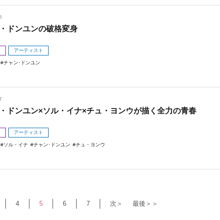
6
・ドンユンの破格変身
メ
アーティスト
チャン･ドンユン
7
・ドンユン×ソル・イナ×チュ・ヨンウが描く全力の青春
メ
アーティスト
ソル・イナ
チャン･ドンユン
チュ・ヨンウ
4
5
6
7
次＞
最後＞＞