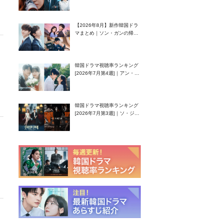
グク主演のラブコメがついに
最終回！
【2026年8月】新作韓国ドラ
マまとめ｜ソン・ガンの帰
還！孤独な天才高校生ピアニ
スト役
韓国ドラマ視聴率ランキング
[2026年7月第4週]｜アン・ヒ
ヨン（EXID ハニ）復帰作
『愛が来る』に注目！
韓国ドラマ視聴率ランキング
[2026年7月第3週]｜ソ・ジソ
ブ主演『エージェント・キ
ム』が勢い加速！