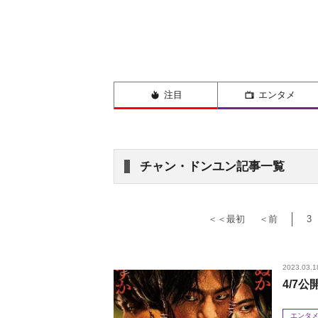
注目
エンタメ
チャン・ドンユン記事一覧
＜＜最初
＜前
3
2023.03.1
4/7
エンタ