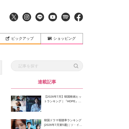
ピックアップ
ショッピング
連載記事
【2026年7月】韓国映画ヒッ
トランキング｜『HOPE』が
首位！8月公開の注目作は？
韓国ドラマ視聴率ランキング
[2026年7月第5週]｜ソ・イン