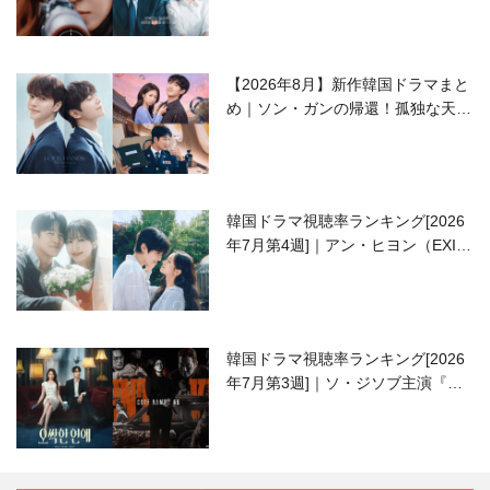
【2026年8月】新作韓国ドラマまと
め｜ソン・ガンの帰還！孤独な天才
高校生ピアニスト役
韓国ドラマ視聴率ランキング[2026
年7月第4週]｜アン・ヒヨン（EXID
ハニ）復帰作『愛が来る』に注目！
韓国ドラマ視聴率ランキング[2026
年7月第3週]｜ソ・ジソブ主演『エ
ージェント・キム』が勢い加速！