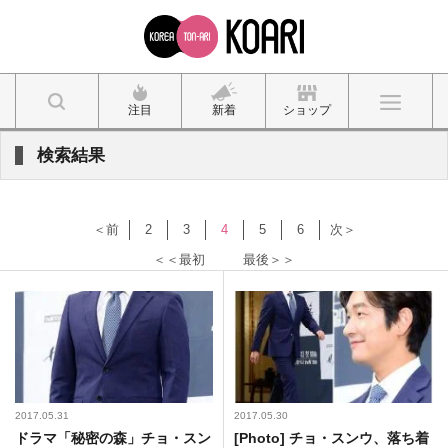
注目
新着
ショップ
検索結果
＜前
2
3
4
5
6
次＞
＜＜最初
最後＞＞
2017.05.31
2017.05.30
ドラマ「秘密の森」チョ・スン
[Photo] チョ・スンウ、落ち着