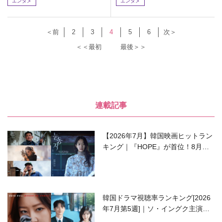
エンタメ
エンタメ
＜前
2
3
4
5
6
次＞
＜＜最初
最後＞＞
連載記事
【2026年7月】韓国映画ヒットラン
キング｜『HOPE』が首位！8月公
開の注目作は？
韓国ドラマ視聴率ランキング[2026
年7月第5週]｜ソ・イングク主演の
ラブコメがついに最終回！