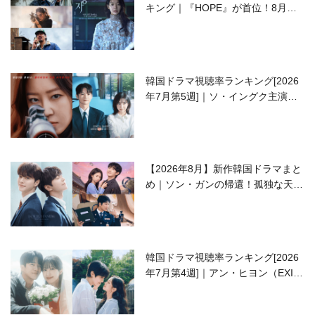
キング｜『HOPE』が首位！8月公
開の注目作は？
韓国ドラマ視聴率ランキング[2026
年7月第5週]｜ソ・イングク主演の
ラブコメがついに最終回！
【2026年8月】新作韓国ドラマまと
め｜ソン・ガンの帰還！孤独な天才
高校生ピアニスト役
韓国ドラマ視聴率ランキング[2026
年7月第4週]｜アン・ヒヨン（EXID
ハニ）復帰作『愛が来る』に注目！