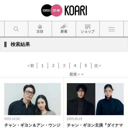
注目
新着
ショップ
検索結果
＜前
1
2
3
4
5
次＞
最後＞＞
2025.10.02
2025.09.25
チャン・ギヨン＆アン・ウンジ
チャン・ギヨン主演『ダイナマ