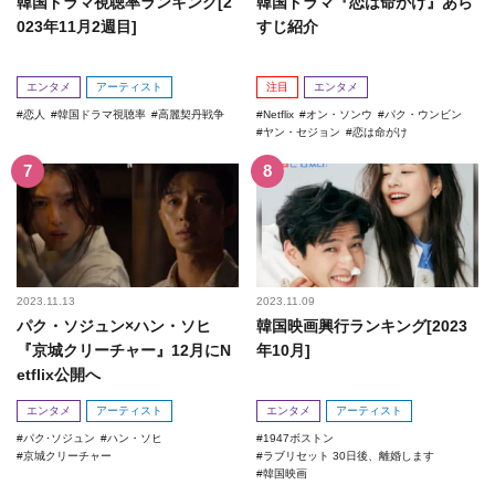
韓国ドラマ視聴率ランキング[2
韓国ドラマ『恋は命がけ』あら
023年11月2週目]
すじ紹介
エンタメ
アーティスト
注目
エンタメ
恋人
韓国ドラマ視聴率
高麗契丹戦争
Netflix
オン・ソンウ
パク・ウンビン
ヤン・セジョン
恋は命がけ
2023.11.13
2023.11.09
パク・ソジュン×ハン・ソヒ
韓国映画興行ランキング[2023
『京城クリーチャー』12月にN
年10月]
etflix公開へ
エンタメ
アーティスト
エンタメ
アーティスト
パク･ソジュン
ハン・ソヒ
1947ボストン
京城クリーチャー
ラブリセット 30日後、離婚します
韓国映画