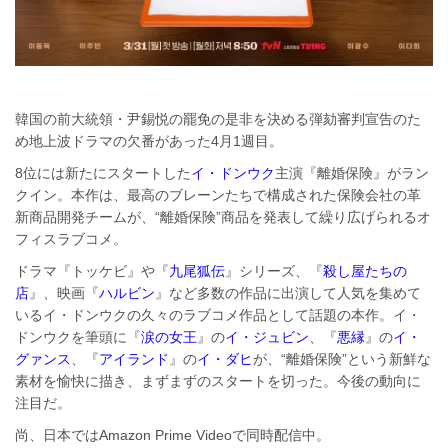
韓国の前大統領・尹錫悦の罷免の是非を決める弾劾審判宣告のた
め地上波ドラマの欠番があった4月1週目。
8位には新たにスタートした
イ・ドンウク
主演『離婚保険』がラン
クイン。本作は、最高のブレーンたちで構成された保険会社の革
新商品開発チームが、“離婚保険”商品を発表して繰り広げられるオ
フィスラブコメ。
ドラマ『トッケビ』や『
九尾狐伝
』シリーズ、『
殺し屋たちの
店
』、映画『
ハルビン
』など多数の作品に出演して人気を集めて
いるイ・ドンウクの久々のラブコメ作品として話題の本作。イ・
ドンウクを筆頭に『
涙の女王
』の
イ・ジュビン
、『
悪縁
』の
イ・
グァンス
、『
アイランド
』の
イ・ダヒ
が、“離婚保険”という新鮮な
素材を愉快に描き、まずまずのスタートを切った。今後の動向に
注目だ。
尚、日本ではAmazon Prime Videoで同時配信中。