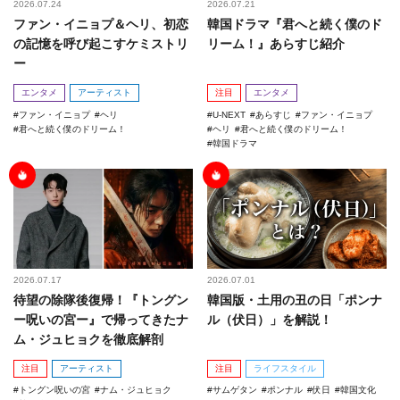
2026.07.24
2026.07.21
ファン・イニョプ＆ヘリ、初恋
韓国ドラマ『君へと続く僕のド
の記憶を呼び起こすケミストリ
リーム！』あらすじ紹介
ー
エンタメ
アーティスト
注目
エンタメ
ファン・イニョプ
ヘリ
U-NEXT
あらすじ
ファン・イニョプ
君へと続く僕のドリーム！
ヘリ
君へと続く僕のドリーム！
韓国ドラマ
2026.07.17
2026.07.01
待望の除隊後復帰！『トングン
韓国版・土用の丑の日「ポンナ
ー呪いの宮ー』で帰ってきたナ
ル（伏日）」を解説！
ム・ジュヒョクを徹底解剖
注目
アーティスト
注目
ライフスタイル
トングン呪いの宮
ナム・ジュヒョク
サムゲタン
ポンナル
伏日
韓国文化