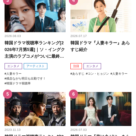
2026.08.03
2026.07.17
韓国ドラマ視聴率ランキング[2
韓国ドラマ『人妻キラー』あら
026年7月第5週]｜ソ・イングク
すじ紹介
主演のラブコメがついに最終
回！
エンタメ
アーティスト
注目
エンタメ
人妻キラー
あらすじ
コン・ヒョジン
人妻キラー
残念ながら明日も出勤です！
韓国ドラマ視聴率
2023.11.13
2026.07.03