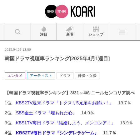
注目
新着
ショップ
2025.04.07 13:00
韓国ドラマ視聴率ランキング[2025年4月1週目]
エンタメ
アーティスト
ドラマ
俳優・女優
【韓国ドラマ視聴率ランキング】3
/31
～4/6 ニ
ールセンコリア調べ
1位
KBS2TV週末ドラマ『トクスリ5兄弟をお願い！』
19.7％
2位
SBS金土ドラマ『埋もれた心』
14.0％
3位
KBS1TV毎日ドラマ『結婚しよう、メンコンア！』
13.9％
4位
KBS2TV毎日ドラマ『シンデレラゲーム』
11.7％