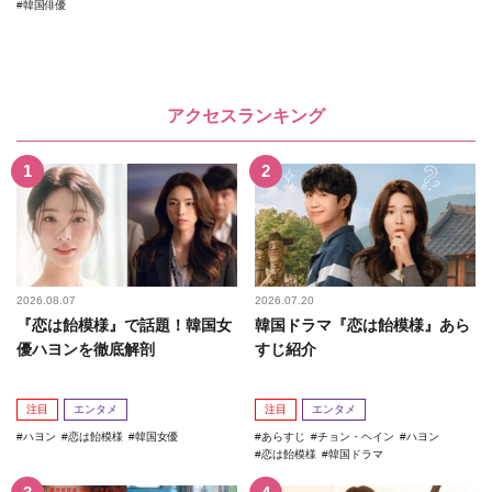
韓国俳優
アクセスランキング
2026.08.07
2026.07.20
『恋は飴模様』で話題！韓国女
韓国ドラマ『恋は飴模様』あら
優ハヨンを徹底解剖
すじ紹介
注目
エンタメ
注目
エンタメ
ハヨン
恋は飴模様
韓国女優
あらすじ
チョン・ヘイン
ハヨン
恋は飴模様
韓国ドラマ