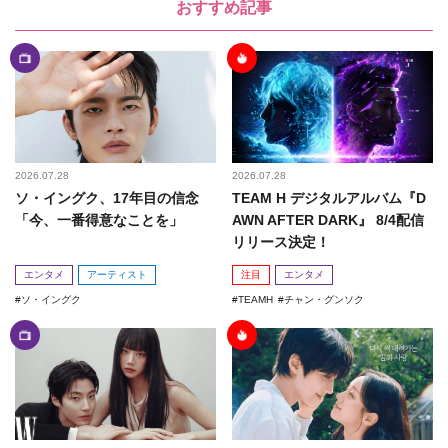
おすすめ記事
2026.07.28
2026.07.28
ソ・イングク、17年目の信念
TEAM H デジタルアルバム『D
「今、一番得意なことを」
AWN AFTER DARK』 8/4配信
リリース決定！
エンタメ
アーティスト
注目
エンタメ
ソ・イングク
TEAMH
チャン・グンソク