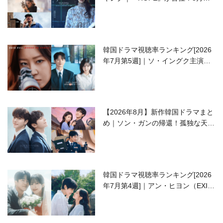
開の注目作は？
韓国ドラマ視聴率ランキング[2026
年7月第5週]｜ソ・イングク主演の
ラブコメがついに最終回！
【2026年8月】新作韓国ドラマまと
め｜ソン・ガンの帰還！孤独な天才
高校生ピアニスト役
韓国ドラマ視聴率ランキング[2026
年7月第4週]｜アン・ヒヨン（EXID
ハニ）復帰作『愛が来る』に注目！