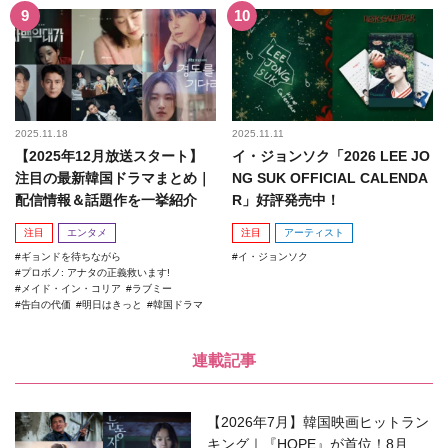
2025.11.18
2025.11.11
【2025年12月放送スタート】
イ・ジョンソク「2026 LEE JO
注目の最新韓国ドラマまとめ｜
NG SUK OFFICIAL CALENDA
配信情報＆話題作を一挙紹介
R」好評発売中！
注目
エンタメ
注目
アーティスト
ギョンドを待ちながら
イ・ジョンソク
プロボノ: アナタの正義救います!
メイド・イン・コリア
ラブミー
告白の代価
明日はきっと
韓国ドラマ
連載記事
【2026年7月】韓国映画ヒットラン
キング｜『HOPE』が首位！8月公