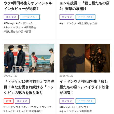
ウク×岡田将生らオフィシャル
ョンを披露…『殺し屋たちの店
インタビューが到着！
2』衝撃の幕開け
エンタメ
アーティスト
エンタメ
アーティスト
Disney+
イ・ドンウク
イ・ドンウク
殺し屋たちの店
キム・ヘジュン
岡田将生
殺し屋たちの店
玄理
2026.07.23
2026.07.22
『トッケビ10周年旅行』で再注
イ・ドンウク×岡田将生『殺し
目！今なお愛され続ける『トッ
屋たちの店 2』ハイライト映像
ケビ』の魅力を振り返り
が到着！
注目
エンタメ
エンタメ
アーティスト
イ・ドンウク
キム・ゴウン
コン・ユ
Disney+
イ・ドンウク
トッケビ
トッケビ10周年旅行
キム・ヘジュン
岡田将生