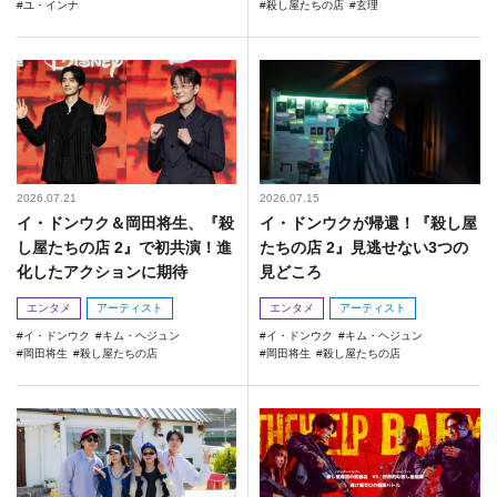
ユ・インナ
殺し屋たちの店
玄理
2026.07.21
2026.07.15
イ・ドンウク＆岡田将生、『殺
イ・ドンウクが帰還！『殺し屋
し屋たちの店 2』で初共演！進
たちの店 2』見逃せない3つの
化したアクションに期待
見どころ
エンタメ
アーティスト
エンタメ
アーティスト
イ・ドンウク
キム・ヘジュン
イ・ドンウク
キム・ヘジュン
岡田将生
殺し屋たちの店
岡田将生
殺し屋たちの店