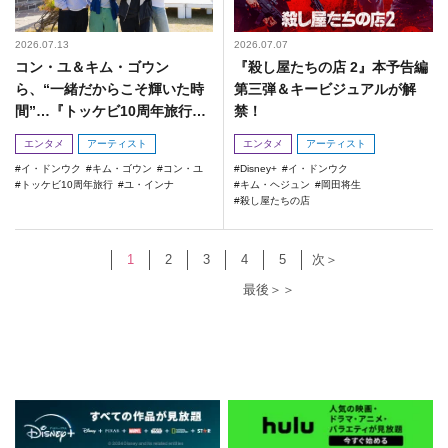
2026.07.13
2026.07.07
コン・ユ＆キム・ゴウン
『殺し屋たちの店 2』本予告編
ら、“一緒だからこそ輝いた時
第三弾＆キービジュアルが解
間”…『トッケビ10周年旅行』
禁！
完結！
エンタメ
アーティスト
エンタメ
アーティスト
イ・ドンウク
キム・ゴウン
コン・ユ
Disney+
イ・ドンウク
トッケビ10周年旅行
ユ・インナ
キム・ヘジュン
岡田将生
殺し屋たちの店
1
2
3
4
5
次＞
最後＞＞