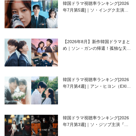
韓国ドラマ視聴率ランキング[2026
年7月第5週]｜ソ・イングク主演の
ラブコメがついに最終回！
【2026年8月】新作韓国ドラマまと
め｜ソン・ガンの帰還！孤独な天才
高校生ピアニスト役
韓国ドラマ視聴率ランキング[2026
年7月第4週]｜アン・ヒヨン（EXID
ハニ）復帰作『愛が来る』に注目！
韓国ドラマ視聴率ランキング[2026
年7月第3週]｜ソ・ジソブ主演『エ
ージェント・キム』が勢い加速！