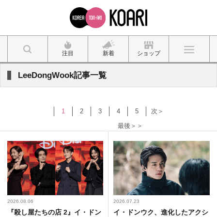
注目
新着
ショップ
LeeDongWook記事一覧
1
2
3
4
5
次＞
最後＞＞
2026.08.06
2026.07.23
『殺し屋たちの店 2』イ・ドン
イ・ドンウク、進化したアクシ