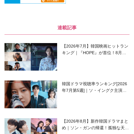
連載記事
【2026年7月】韓国映画ヒットラン
キング｜『HOPE』が首位！8月公
開の注目作は？
韓国ドラマ視聴率ランキング[2026
年7月第5週]｜ソ・イングク主演の
ラブコメがついに最終回！
【2026年8月】新作韓国ドラマまと
め｜ソン・ガンの帰還！孤独な天才