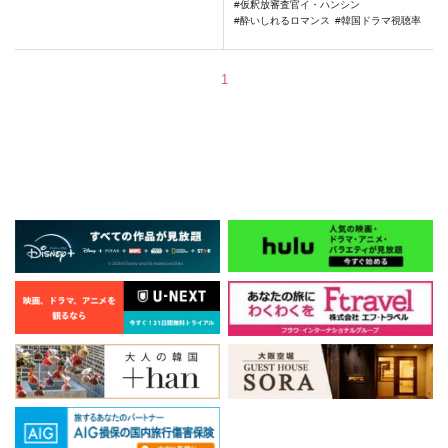
仮釈放審査官イ・ハンシン
酔いしれるロマンス
韓国ドラマ視聴率
1