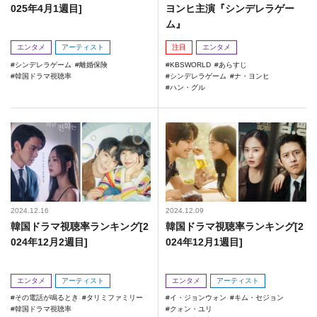
025年4月1週目]
ヨンヒ主演『シンデレラゲー
ム』
エンタメ
アーティスト
注目
エンタメ
シンデレラゲーム
離婚保険
KBSWORLD
あらすじ
韓国ドラマ視聴率
シンデレラゲーム
ナ・ヨンヒ
ハン・グル
2024.12.16
2024.12.09
韓国ドラマ視聴率ランキング[2
韓国ドラマ視聴率ランキング[2
024年12月2週目]
024年12月1週目]
エンタメ
アーティスト
エンタメ
アーティスト
その電話が鳴るとき
タリミファミリー
イ・ジョンウォン
キム・セジョン
韓国ドラマ視聴率
クォン・ユリ