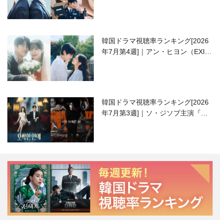
高校生ピアニスト役
韓国ドラマ視聴率ランキング[2026
年7月第4週]｜アン・ヒヨン（EXID
ハニ）復帰作『愛が来る』に注目！
韓国ドラマ視聴率ランキング[2026
年7月第3週]｜ソ・ジソブ主演『エ
ージェント・キム』が勢い加速！