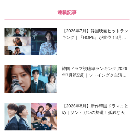
連載記事
【2026年7月】韓国映画ヒットラン
キング｜『HOPE』が首位！8月公
開の注目作は？
韓国ドラマ視聴率ランキング[2026
年7月第5週]｜ソ・イングク主演の
ラブコメがついに最終回！
【2026年8月】新作韓国ドラマまと
め｜ソン・ガンの帰還！孤独な天才
高校生ピアニスト役