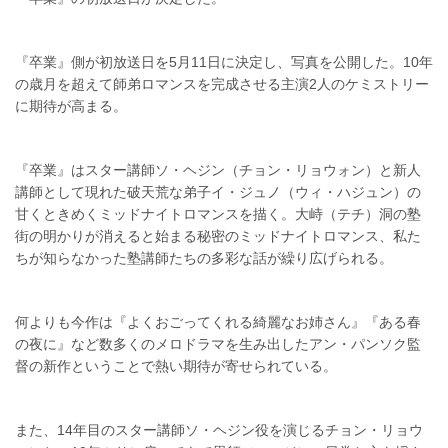
『卒業』側が初放送日を5月11日に決定し、写真を公開した。10年
の歳月を超えて師弟ロマンスを完成させる主演2人のケミストリー
に期待が高まる。
『卒業』はスター講師ソ・ヘジン（チョン・リョウォン）と新人
講師として現れた破天荒な弟子イ・ジュノ（ウィ・ハジュン）の
甘くときめくミッドナイトロマンスを描く。大峙（テチ）洞の塾
街の明かりが消えると始まる秘密のミッドナイトロマンス、私た
ちが知らなかった塾講師たちの多彩な話が繰り広げられる。
何よりも今作は『よくおごってくれる綺麗なお姉さん』『ある春
の夜に』など数多くのメロドラマを生み出したアン・パンソク監
督の新作ということで熱い期待が寄せられている。
また、14年目のスター講師ソ・ヘジン役を演じるチョン・リョウ