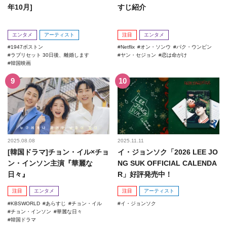
年10月]
すじ紹介
エンタメ
アーティスト
注目
エンタメ
1947ボストン
Netflix
オン・ソンウ
パク・ウンビン
ラブリセット 30日後、離婚します
ヤン・セジョン
恋は命がけ
韓国映画
2025.08.08
2025.11.11
[韓国ドラマ]チョン・イル×チョ
イ・ジョンソク「2026 LEE JO
ン・インソン主演『華麗な
NG SUK OFFICIAL CALENDA
日々』
R」好評発売中！
注目
エンタメ
注目
アーティスト
KBSWORLD
あらすじ
チョン・イル
イ・ジョンソク
チョン・インソン
華麗な日々
韓国ドラマ