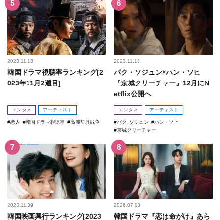
2023.11.13
2023.11.13
韓国ドラマ視聴率ランキング[2
パク・ソジュン×ハン・ソヒ
023年11月2週目]
『京城クリーチャー』12月にN
etflix公開へ
エンタメ
アーティスト
エンタメ
アーティスト
恋人
韓国ドラマ視聴率
高麗契丹戦争
パク･ソジュン
ハン・ソヒ
京城クリーチャー
2023.11.09
2026.07.03
韓国映画興行ランキング[2023
韓国ドラマ『恋は命がけ』あら