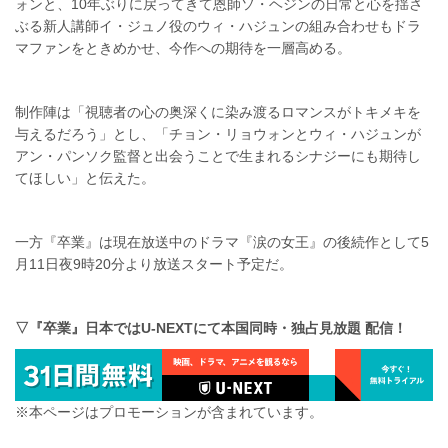
ォンと、10年ぶりに戻ってきて恩師ソ・ヘジンの日常と心を揺さ
ぶる新人講師イ・ジュノ役のウィ・ハジュンの組み合わせもドラ
マファンをときめかせ、今作への期待を一層高める。
制作陣は「視聴者の心の奥深くに染み渡るロマンスがトキメキを
与えるだろう」とし、「チョン・リョウォンとウィ・ハジュンが
アン・パンソク監督と出会うことで生まれるシナジーにも期待し
てほしい」と伝えた。
一方『卒業』は現在放送中のドラマ『涙の女王』の後続作として5
月11日夜9時20分より放送スタート予定だ。
▽『卒業』日本ではU-NEXTにて本国同時・独占見放題 配信！
※本ページはプロモーションが含まれています。