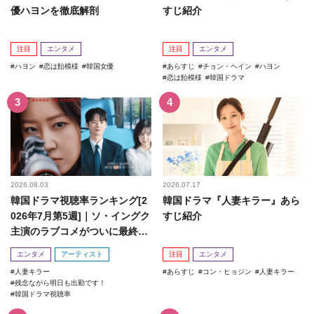
優ハヨンを徹底解剖
すじ紹介
注目
エンタメ
注目
エンタメ
ハヨン
恋は飴模様
韓国女優
あらすじ
チョン・ヘイン
ハヨン
恋は飴模様
韓国ドラマ
2026.08.03
2026.07.17
韓国ドラマ視聴率ランキング[2
韓国ドラマ『人妻キラー』あら
026年7月第5週]｜ソ・イングク
すじ紹介
主演のラブコメがついに最終
回！
エンタメ
アーティスト
注目
エンタメ
人妻キラー
あらすじ
コン・ヒョジン
人妻キラー
残念ながら明日も出勤です！
韓国ドラマ視聴率