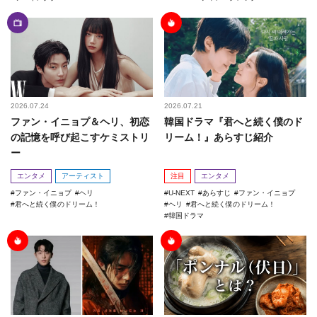
2026.07.24
2026.07.21
ファン・イニョプ＆ヘリ、初恋
韓国ドラマ『君へと続く僕のド
の記憶を呼び起こすケミストリ
リーム！』あらすじ紹介
ー
エンタメ
アーティスト
注目
エンタメ
ファン・イニョプ
ヘリ
U-NEXT
あらすじ
ファン・イニョプ
君へと続く僕のドリーム！
ヘリ
君へと続く僕のドリーム！
韓国ドラマ