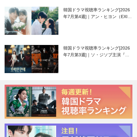
韓国ドラマ視聴率ランキング[2026
年7月第4週]｜アン・ヒヨン（EXID
ハニ）復帰作『愛が来る』に注目！
韓国ドラマ視聴率ランキング[2026
年7月第3週]｜ソ・ジソブ主演『エ
ージェント・キム』が勢い加速！