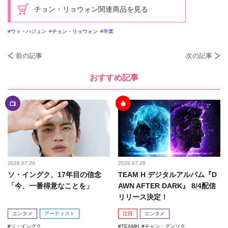
チョン・リョウォン関連商品を見る
ウィ・ハジュン
チョン・リョウォン
卒業
前の記事
次の記事
おすすめ記事
2026.07.28
2026.07.28
ソ・イングク、17年目の信念
TEAM H デジタルアルバム『D
「今、一番得意なことを」
AWN AFTER DARK』 8/4配信
リリース決定！
エンタメ
アーティスト
注目
エンタメ
ソ・イングク
TEAMH
チャン・グンソク