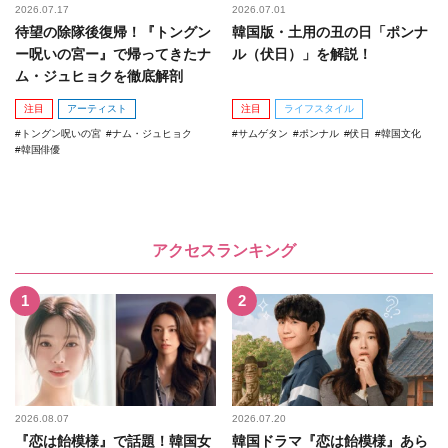
2026.07.17
2026.07.01
待望の除隊後復帰！『トングン
韓国版・土用の丑の日「ポンナ
ー呪いの宮ー』で帰ってきたナ
ル（伏日）」を解説！
ム・ジュヒョクを徹底解剖
注目
アーティスト
注目
ライフスタイル
トングン呪いの宮
ナム・ジュヒョク
サムゲタン
ポンナル
伏日
韓国文化
韓国俳優
アクセスランキング
2026.08.07
2026.07.20
『恋は飴模様』で話題！韓国女
韓国ドラマ『恋は飴模様』あら