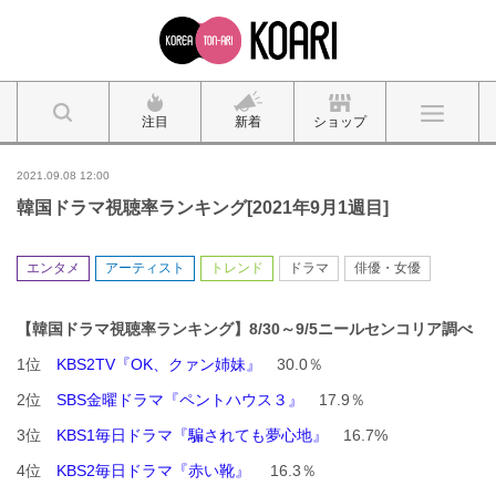
注目
新着
ショップ
2021.09.08 12:00
韓国ドラマ視聴率ランキング[2021年9月1週目]
エンタメ
アーティスト
トレンド
ドラマ
俳優・女優
【韓国ドラマ視聴率ランキング】8
/30～9/5
ニールセンコリア調べ
1位
KBS2TV『OK、クァン姉妹』
30.0％
2位
SBS金曜ドラマ『ペントハウス３』
17.9％
3位
KBS1毎日ドラマ『騙されても夢心地』
16.7%
4位
KBS2毎日ドラマ『赤い靴』
16.3％