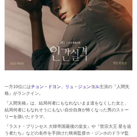
一方10位には
チョン・ドヨン
、
リュ・ジュンヨル
主演の『人間失
格』がランクイン。
『人間失格』は、結局何者にもなれないまま道をなくした女と、
結局何者にもなれそうにもない自分自身が怖くなった男のストー
リーを描いたドラマ。
『ラスト・プリンセス 大韓帝国最後の皇女』や『世宗大王 星を追
う者たち』などの名作を手掛けた映画監督ホ・ジンホのドラマ監