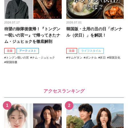
2026.07.17
2026.07.01
待望の除隊後復帰！『トングン
韓国版・土用の丑の日「ポンナ
ー呪いの宮ー』で帰ってきたナ
ル（伏日）」を解説！
ム・ジュヒョクを徹底解剖
注目
アーティスト
注目
ライフスタイル
トングン呪いの宮
ナム・ジュヒョク
サムゲタン
ポンナル
伏日
韓国文化
韓国俳優
アクセスランキング