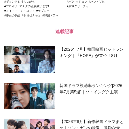
ギョンドを待ちながら
パク･ソジュン
ハン・ソヒ
プロボノ: アナタの正義救います!
京城クリーチャー
メイド・イン・コリア
ラブミー
告白の代価
明日はきっと
韓国ドラマ
連載記事
【2026年7月】韓国映画ヒットラン
キング｜『HOPE』が首位！8月公
開の注目作は？
韓国ドラマ視聴率ランキング[2026
年7月第5週]｜ソ・イングク主演の
ラブコメがついに最終回！
【2026年8月】新作韓国ドラマまと
め｜ソン・ガンの帰還！孤独な天才