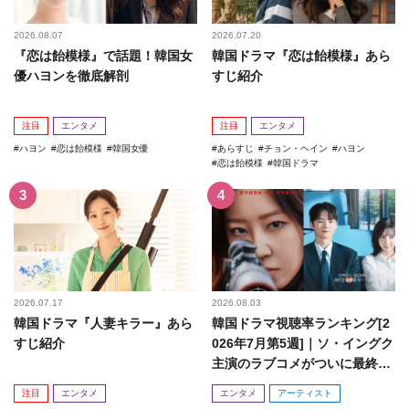
2026.08.07
2026.07.20
『恋は飴模様』で話題！韓国女
韓国ドラマ『恋は飴模様』あら
優ハヨンを徹底解剖
すじ紹介
注目
エンタメ
注目
エンタメ
ハヨン
恋は飴模様
韓国女優
あらすじ
チョン・ヘイン
ハヨン
恋は飴模様
韓国ドラマ
2026.07.17
2026.08.03
韓国ドラマ『人妻キラー』あら
韓国ドラマ視聴率ランキング[2
すじ紹介
026年7月第5週]｜ソ・イングク
主演のラブコメがついに最終
回！
注目
エンタメ
エンタメ
アーティスト