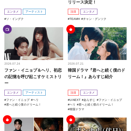
リリース決定！
エンタメ
アーティスト
注目
エンタメ
ソ・イングク
TEAMH
チャン・グンソク
2026.07.24
2026.07.21
ファン・イニョプ＆ヘリ、初恋
韓国ドラマ『君へと続く僕のド
の記憶を呼び起こすケミストリ
リーム！』あらすじ紹介
ー
エンタメ
アーティスト
注目
エンタメ
ファン・イニョプ
ヘリ
U-NEXT
あらすじ
ファン・イニョプ
君へと続く僕のドリーム！
ヘリ
君へと続く僕のドリーム！
韓国ドラマ