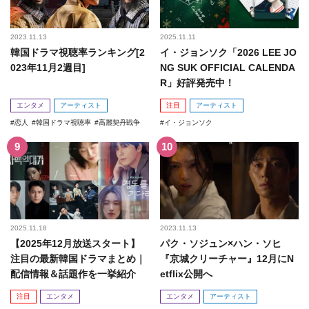
2023.11.13
2025.11.11
韓国ドラマ視聴率ランキング[2
イ・ジョンソク「2026 LEE JO
023年11月2週目]
NG SUK OFFICIAL CALENDA
R」好評発売中！
エンタメ
アーティスト
注目
アーティスト
恋人
韓国ドラマ視聴率
高麗契丹戦争
イ・ジョンソク
2025.11.18
2023.11.13
【2025年12月放送スタート】
パク・ソジュン×ハン・ソヒ
注目の最新韓国ドラマまとめ｜
『京城クリーチャー』12月にN
配信情報＆話題作を一挙紹介
etflix公開へ
注目
エンタメ
エンタメ
アーティスト