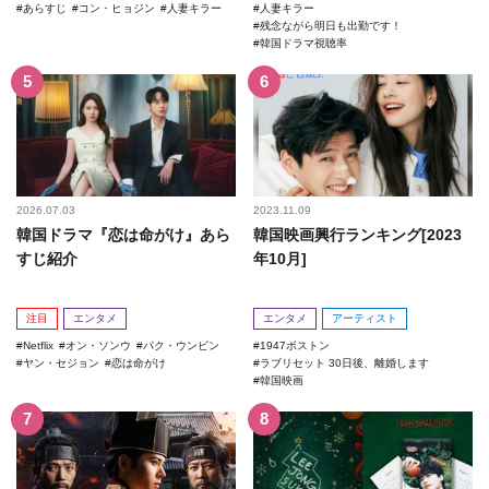
あらすじ
コン・ヒョジン
人妻キラー
人妻キラー
残念ながら明日も出勤です！
韓国ドラマ視聴率
2026.07.03
2023.11.09
韓国ドラマ『恋は命がけ』あら
韓国映画興行ランキング[2023
すじ紹介
年10月]
注目
エンタメ
エンタメ
アーティスト
Netflix
オン・ソンウ
パク・ウンビン
1947ボストン
ヤン・セジョン
恋は命がけ
ラブリセット 30日後、離婚します
韓国映画