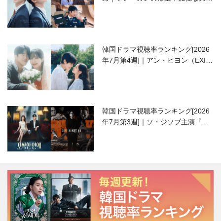
高校生ピアニスト役
韓国ドラマ視聴率ランキング[2026
年7月第4週]｜アン・ヒヨン（EXID
ハニ）復帰作『愛が来る』に注目！
韓国ドラマ視聴率ランキング[2026
年7月第3週]｜ソ・ジソブ主演『エ
ージェント・キム』が勢い加速！