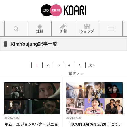
注目
新着
ショップ
KimYoujung記事一覧
1
2
3
4
5
次＞
最後＞＞
2026.07.03
2026.04.30
キム・ユジョン×パク・ジニョ
「KCON JAPAN 2026」にてデ