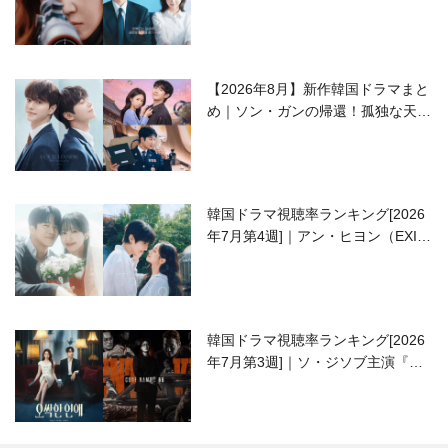
ラブコメがついに最終回！
【2026年8月】新作韓国ドラマまと
め｜ソン・ガンの帰還！孤独な天才
高校生ピアニスト役
韓国ドラマ視聴率ランキング[2026
年7月第4週]｜アン・ヒヨン（EXID
ハニ）復帰作『愛が来る』に注目！
韓国ドラマ視聴率ランキング[2026
年7月第3週]｜ソ・ジソブ主演『エ
ージェント・キム』が勢い加速！