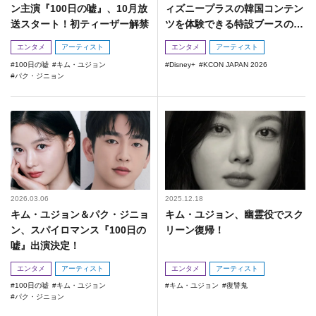
ン主演『100日の嘘』、10月放
ィズニープラスの韓国コンテン
送スタート！初ティーザー解禁
ツを体験できる特設ブースの出
展決定！
エンタメ
アーティスト
エンタメ
アーティスト
100日の嘘
キム・ユジョン
Disney+
KCON JAPAN 2026
パク・ジニョン
2026.03.06
2025.12.18
キム・ユジョン＆パク・ジニョ
キム・ユジョン、幽霊役でスク
ン、スパイロマンス『100日の
リーン復帰！
嘘』出演決定！
エンタメ
アーティスト
エンタメ
アーティスト
100日の嘘
キム・ユジョン
キム・ユジョン
復讐鬼
パク・ジニョン