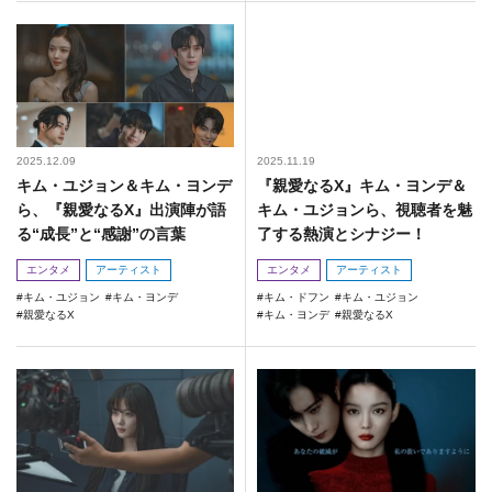
2025.12.09
2025.11.19
キム・ユジョン＆キム・ヨンデ
『親愛なるX』キム・ヨンデ＆
ら、『親愛なるX』出演陣が語
キム・ユジョンら、視聴者を魅
る“成長”と“感謝”の言葉
了する熱演とシナジー！
エンタメ
アーティスト
エンタメ
アーティスト
キム・ユジョン
キム・ヨンデ
キム・ドフン
キム・ユジョン
親愛なるX
キム・ヨンデ
親愛なるX