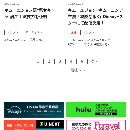
2025.11.12
2025.11.04
キム・ユジョン流“悪女キャ
キム・ユジョン×キム・ヨンデ
ラ”誕生！演技力を証明
主演『親愛なるX』Disney+ス
ターにて配信決定！
エンタメ
アーティスト
注目
エンタメ
キム・ユジョン
親愛なるX
キム・ユジョン
キム・ヨンデ
ディズニープラス
親愛なるX
1
2
3
4
5
次＞
最後＞＞