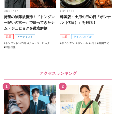
2026.07.17
2026.07.01
待望の除隊後復帰！『トングン
韓国版・土用の丑の日「ポンナ
ー呪いの宮ー』で帰ってきたナ
ル（伏日）」を解説！
ム・ジュヒョクを徹底解剖
注目
アーティスト
注目
ライフスタイル
トングン呪いの宮
ナム・ジュヒョク
サムゲタン
ポンナル
伏日
韓国文化
韓国俳優
アクセスランキング