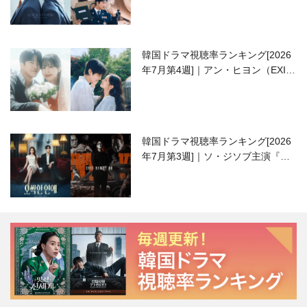
韓国ドラマ視聴率ランキング[2026
年7月第4週]｜アン・ヒヨン（EXID
ハニ）復帰作『愛が来る』に注目！
韓国ドラマ視聴率ランキング[2026
年7月第3週]｜ソ・ジソブ主演『エ
ージェント・キム』が勢い加速！