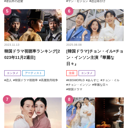
君以外の恋愛
ヤン・セジョン
恋は命がけ
2023.11.13
2025.08.08
韓国ドラマ視聴率ランキング[2
[韓国ドラマ]チョン・イル×チョ
023年11月2週目]
ン・インソン主演『華麗な
日々』
エンタメ
アーティスト
注目
エンタメ
恋人
韓国ドラマ視聴率
高麗契丹戦争
KBSWORLD
あらすじ
チョン・イル
チョン・インソン
華麗な日々
韓国ドラマ