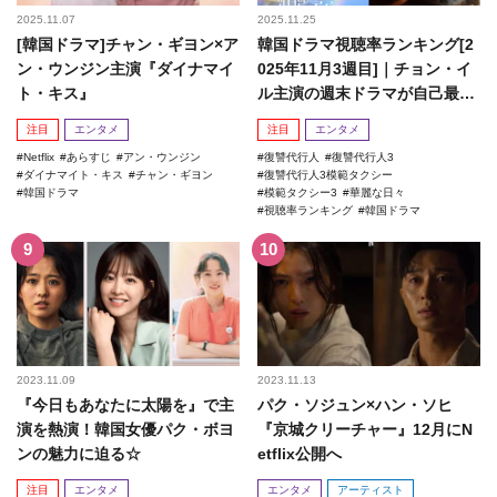
2025.11.07
2025.11.25
[韓国ドラマ]チャン・ギヨン×ア
韓国ドラマ視聴率ランキング[2
ン・ウンジン主演『ダイナマイ
025年11月3週目]｜チョン・イ
ト・キス』
ル主演の週末ドラマが自己最高
記録を更新！
注目
エンタメ
注目
エンタメ
Netflix
あらすじ
アン・ウンジン
復讐代行人
復讐代行人3
ダイナマイト・キス
チャン・ギヨン
復讐代行人3模範タクシー
韓国ドラマ
模範タクシー3
華麗な日々
視聴率ランキング
韓国ドラマ
2023.11.09
2023.11.13
『今日もあなたに太陽を』で主
パク・ソジュン×ハン・ソヒ
演を熱演！韓国女優パク・ボヨ
『京城クリーチャー』12月にN
ンの魅力に迫る☆
etflix公開へ
注目
エンタメ
エンタメ
アーティスト