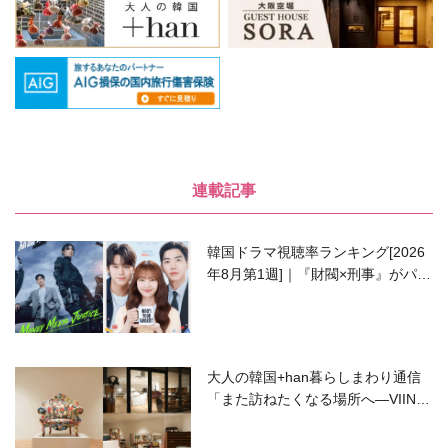
連載記事
韓国ドラマ視聴率ランキング[2026
年8月第1週]｜『財閥×刑事』がパワ
ーアップして再始動！
大人の韓国+han暮らしまわり通信
「また訪ねたくなる場所へ―VIIN C
ollection」