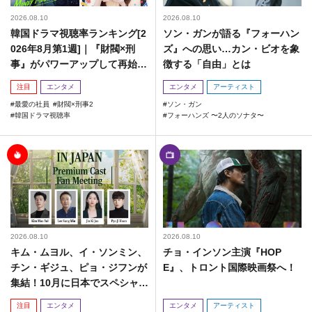
2026.08.10
2026.08.10
韓国ドラマ視聴率ランキング[2
ソン・ガンが語る『フォーハン
026年8月第1週]｜『財閥×刑
ズ』への思い…カン・ビオを象
事』がパワーアップして再始
徴する「自由」とは
動！
注目
エンタメ
エンタメ
アーティスト
最愛の社員
財閥×刑事2
ソン・ガン
韓国ドラマ視聴率
フォーハンズ 〜2人のソナタ〜
2026.08.10
2026.08.10
キム・ムヨル、イ・ソンミン、
チョ・インソン主演『HOP
チン・ギジュ、ピョ・ジフンが
E』、トロント国際映画祭へ！
集結！10月に日本でスペシャル
ファンミーティング開催決定！
注目
エンタメ
エンタメ
アーティスト