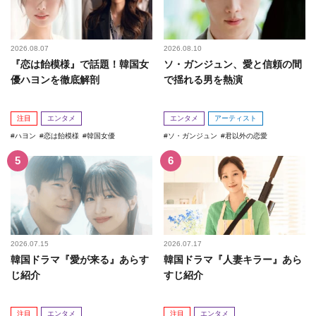
2026.08.07
2026.08.10
『恋は飴模様』で話題！韓国女
ソ・ガンジュン、愛と信頼の間
優ハヨンを徹底解剖
で揺れる男を熱演
注目
エンタメ
エンタメ
アーティスト
ハヨン
恋は飴模様
韓国女優
ソ・ガンジュン
君以外の恋愛
2026.07.15
2026.07.17
韓国ドラマ『愛が来る』あらす
韓国ドラマ『人妻キラー』あら
じ紹介
すじ紹介
注目
エンタメ
注目
エンタメ