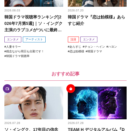
2026.08.03
2026.07.20
韓国ドラマ視聴率ランキング[2
韓国ドラマ『恋は飴模様』あら
026年7月第5週]｜ソ・イングク
すじ紹介
主演のラブコメがついに最終
回！
エンタメ
アーティスト
注目
エンタメ
人妻キラー
あらすじ
チョン・ヘイン
ハヨン
残念ながら明日も出勤です！
恋は飴模様
韓国ドラマ
韓国ドラマ視聴率
おすすめ記事
2026.07.28
2026.07.28
ソ・イングク、17年目の信念
TEAM H デジタルアルバム『D