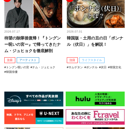
2026.07.17
2026.07.01
待望の除隊後復帰！『トングン
韓国版・土用の丑の日「ポンナ
ー呪いの宮ー』で帰ってきたナ
ル（伏日）」を解説！
ム・ジュヒョクを徹底解剖
注目
アーティスト
注目
ライフスタイル
トングン呪いの宮
ナム・ジュヒョク
サムゲタン
ポンナル
伏日
韓国文化
韓国俳優