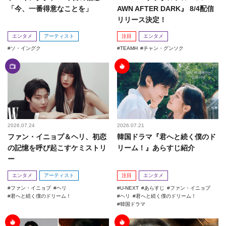
「今、一番得意なことを」
AWN AFTER DARK』 8/4配信
リリース決定！
エンタメ
アーティスト
注目
エンタメ
ソ・イングク
TEAMH
チャン・グンソク
2026.07.24
2026.07.21
ファン・イニョプ＆ヘリ、初恋
韓国ドラマ『君へと続く僕のド
の記憶を呼び起こすケミストリ
リーム！』あらすじ紹介
ー
エンタメ
アーティスト
注目
エンタメ
ファン・イニョプ
ヘリ
U-NEXT
あらすじ
ファン・イニョプ
君へと続く僕のドリーム！
ヘリ
君へと続く僕のドリーム！
韓国ドラマ