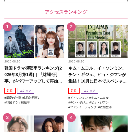
アクセスランキング
2026.08.10
2026.08.10
韓国ドラマ視聴率ランキング[2
キム・ムヨル、イ・ソンミン、
026年8月第1週]｜『財閥×刑
チン・ギジュ、ピョ・ジフンが
事』がパワーアップして再始
集結！10月に日本でスペシャル
動！
ファンミーティング開催決...
注目
エンタメ
注目
エンタメ
最愛の社員
財閥×刑事2
イ・ソンミン
キム・ムヨル
韓国ドラマ視聴率
チン・ギジュ
ピョ・ジフン
ファンミーティング
鉄槌教師