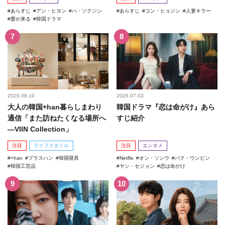
あらすじ
アン・ヒヨン
ハ・ソクジン
あらすじ
コン・ヒョジン
人妻キラー
愛が来る
韓国ドラマ
2026.08.10
2026.07.03
大人の韓国+han暮らしまわり
韓国ドラマ『恋は命がけ』あら
通信「また訪ねたくなる場所へ
すじ紹介
―VIIN Collection」
注目
ライフスタイル
注目
エンタメ
+han
プラスハン
韓国寝具
Netflix
オン・ソンウ
パク・ウンビン
韓国工芸品
ヤン・セジョン
恋は命がけ