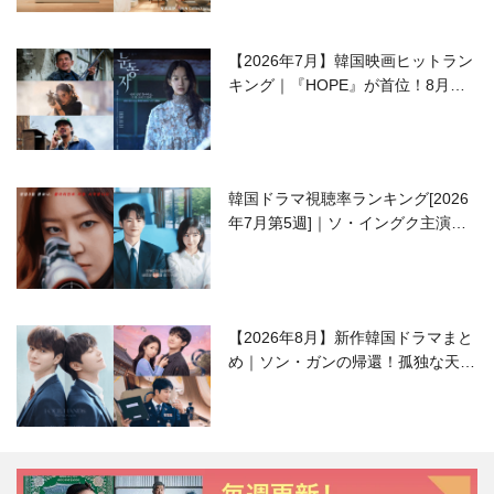
【2026年7月】韓国映画ヒットラン
キング｜『HOPE』が首位！8月公
開の注目作は？
韓国ドラマ視聴率ランキング[2026
年7月第5週]｜ソ・イングク主演の
ラブコメがついに最終回！
【2026年8月】新作韓国ドラマまと
め｜ソン・ガンの帰還！孤独な天才
高校生ピアニスト役