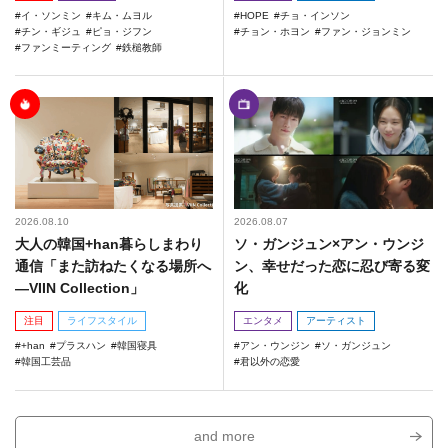
イ・ソンミン
キム・ムヨル
HOPE
チョ・インソン
チン・ギジュ
ピョ・ジフン
チョン・ホヨン
ファン・ジョンミン
ファンミーティング
鉄槌教師
2026.08.10
2026.08.07
大人の韓国+han暮らしまわり
ソ・ガンジュン×アン・ウンジ
通信「また訪ねたくなる場所へ
ン、幸せだった恋に忍び寄る変
―VIIN Collection」
化
注目
ライフスタイル
エンタメ
アーティスト
+han
プラスハン
韓国寝具
アン・ウンジン
ソ・ガンジュン
韓国工芸品
君以外の恋愛
and more