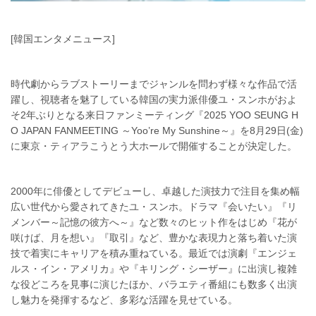
[韓国エンタメニュース]
時代劇からラブストーリーまでジャンルを問わず様々な作品で活
躍し、視聴者を魅了している韓国の実力派俳優ユ・スンホがおよ
そ2年ぶりとなる来日ファンミーティング『2025 YOO SEUNG H
O JAPAN FANMEETING ～Yoo’re My Sunshine～』を8月29日(金)
に東京・ティアラこうとう大ホールで開催することが決定した。
2000年に俳優としてデビューし、卓越した演技力で注目を集め幅
広い世代から愛されてきたユ・スンホ。ドラマ『会いたい』『リ
メンバー～記憶の彼方へ～』など数々のヒット作をはじめ『花が
咲けば、月を想い』『取引』など、豊かな表現力と落ち着いた演
技で着実にキャリアを積み重ねている。最近では演劇『エンジェ
ルス・イン・アメリカ』や『キリング・シーザー』に出演し複雑
な役どころを見事に演じたほか、バラエティ番組にも数多く出演
し魅力を発揮するなど、多彩な活躍を見せている。