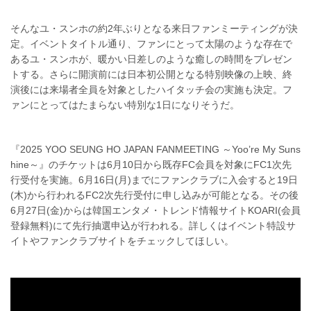
そんなユ・スンホの約2年ぶりとなる来日ファンミーティングが決
定。イベントタイトル通り、ファンにとって太陽のような存在で
あるユ・スンホが、暖かい日差しのような癒しの時間をプレゼン
トする。さらに開演前には日本初公開となる特別映像の上映、終
演後には来場者全員を対象としたハイタッチ会の実施も決定。フ
ァンにとってはたまらない特別な1日になりそうだ。
『2025 YOO SEUNG HO JAPAN FANMEETING ～Yoo’re My Suns
hine～』のチケットは6月10日から既存FC会員を対象にFC1次先
行受付を実施。6月16日(月)までにファンクラブに入会すると19日
(木)から行われるFC2次先行受付に申し込みが可能となる。その後
6月27日(金)からは韓国エンタメ・トレンド情報サイトKOARI(会員
登録無料)にて先行抽選申込が行われる。詳しくはイベント特設サ
イトやファンクラブサイトをチェックしてほしい。