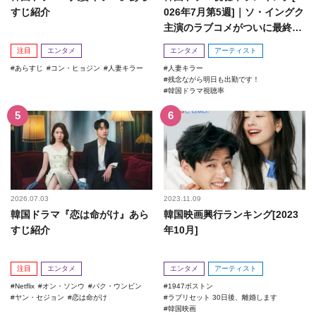
すじ紹介
026年7月第5週]｜ソ・イングク
主演のラブコメがついに最終
回！
注目
エンタメ
エンタメ
アーティスト
あらすじ
コン・ヒョジン
人妻キラー
人妻キラー
残念ながら明日も出勤です！
韓国ドラマ視聴率
2026.07.03
2023.11.09
韓国ドラマ『恋は命がけ』あら
韓国映画興行ランキング[2023
すじ紹介
年10月]
注目
エンタメ
エンタメ
アーティスト
Netflix
オン・ソンウ
パク・ウンビン
1947ボストン
ヤン・セジョン
恋は命がけ
ラブリセット 30日後、離婚します
韓国映画