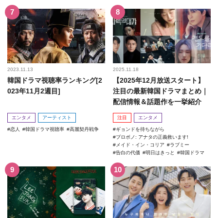
2023.11.13
2025.11.18
韓国ドラマ視聴率ランキング[2
【2025年12月放送スタート】
023年11月2週目]
注目の最新韓国ドラマまとめ｜
配信情報＆話題作を一挙紹介
エンタメ
アーティスト
注目
エンタメ
恋人
韓国ドラマ視聴率
高麗契丹戦争
ギョンドを待ちながら
プロボノ: アナタの正義救います!
メイド・イン・コリア
ラブミー
告白の代価
明日はきっと
韓国ドラマ