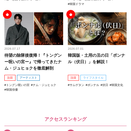
韓国ドラマ
2026.07.17
2026.07.01
待望の除隊後復帰！『トングン
韓国版・土用の丑の日「ポンナ
ー呪いの宮ー』で帰ってきたナ
ル（伏日）」を解説！
ム・ジュヒョクを徹底解剖
注目
アーティスト
注目
ライフスタイル
トングン呪いの宮
ナム・ジュヒョク
サムゲタン
ポンナル
伏日
韓国文化
韓国俳優
アクセスランキング