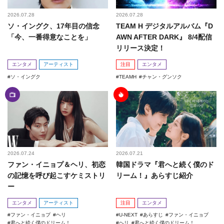
2026.07.28
2026.07.28
ソ・イングク、17年目の信念
TEAM H デジタルアルバム『D
「今、一番得意なことを」
AWN AFTER DARK』 8/4配信
リリース決定！
エンタメ
アーティスト
注目
エンタメ
ソ・イングク
TEAMH
チャン・グンソク
2026.07.24
2026.07.21
ファン・イニョプ＆ヘリ、初恋
韓国ドラマ『君へと続く僕のド
の記憶を呼び起こすケミストリ
リーム！』あらすじ紹介
ー
エンタメ
アーティスト
注目
エンタメ
ファン・イニョプ
ヘリ
U-NEXT
あらすじ
ファン・イニョプ
君へと続く僕のドリーム！
ヘリ
君へと続く僕のドリーム！