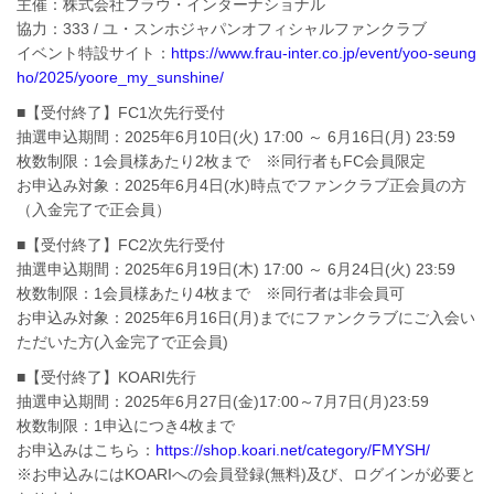
主催：株式会社フラウ・インターナショナル
協力：333 / ユ・スンホジャパンオフィシャルファンクラブ
イベント特設サイト：
https://www.frau-inter.co.jp/event/yoo-seung
ho/2025/yoore_my_sunshine/
■【受付終了】FC1次先行受付
抽選申込期間：2025年6月10日(火) 17:00 ～ 6月16日(月) 23:59
枚数制限：1会員様あたり2枚まで ※同行者もFC会員限定
お申込み対象：2025年6月4日(水)時点でファンクラブ正会員の方
（入金完了で正会員）
■【受付終了】FC2次先行受付
抽選申込期間：2025年6月19日(木) 17:00 ～ 6月24日(火) 23:59
枚数制限：1会員様あたり4枚まで ※同行者は非会員可
お申込み対象：2025年6月16日(月)までにファンクラブにご入会い
ただいた方(入金完了で正会員)
■【受付終了】KOARI先行
抽選申込期間：2025年6月27日(金)17:00～7月7日(月)23:59
枚数制限：1申込につき4枚まで
お申込みはこちら：
https://shop.koari.net/category/FMYSH/
※お申込みにはKOARIへの会員登録(無料)及び、ログインが必要と