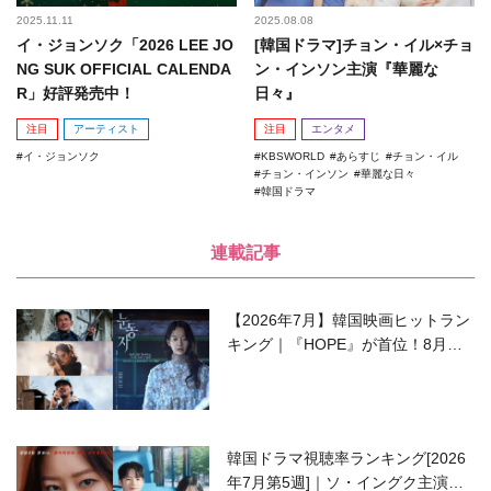
2025.11.11
2025.08.08
イ・ジョンソク「2026 LEE JO
[韓国ドラマ]チョン・イル×チョ
NG SUK OFFICIAL CALENDA
ン・インソン主演『華麗な
R」好評発売中！
日々』
注目
アーティスト
注目
エンタメ
イ・ジョンソク
KBSWORLD
あらすじ
チョン・イル
チョン・インソン
華麗な日々
韓国ドラマ
連載記事
【2026年7月】韓国映画ヒットラン
キング｜『HOPE』が首位！8月公
開の注目作は？
韓国ドラマ視聴率ランキング[2026
年7月第5週]｜ソ・イングク主演の