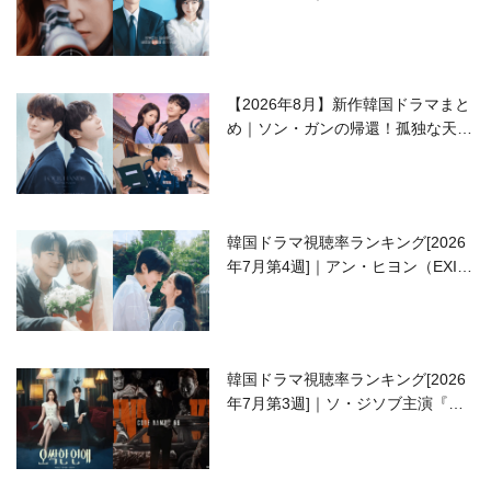
ラブコメがついに最終回！
【2026年8月】新作韓国ドラマまと
め｜ソン・ガンの帰還！孤独な天才
高校生ピアニスト役
韓国ドラマ視聴率ランキング[2026
年7月第4週]｜アン・ヒヨン（EXID
ハニ）復帰作『愛が来る』に注目！
韓国ドラマ視聴率ランキング[2026
年7月第3週]｜ソ・ジソブ主演『エ
ージェント・キム』が勢い加速！