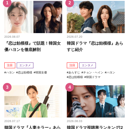
2026.08.07
2026.07.20
『恋は飴模様』で話題！韓国女
韓国ドラマ『恋は飴模様』あら
優ハヨンを徹底解剖
すじ紹介
注目
エンタメ
注目
エンタメ
ハヨン
恋は飴模様
韓国女優
あらすじ
チョン・ヘイン
ハヨン
恋は飴模様
韓国ドラマ
2026.07.17
2026.08.03
韓国ドラマ『人妻キラー』あら
韓国ドラマ視聴率ランキング[2