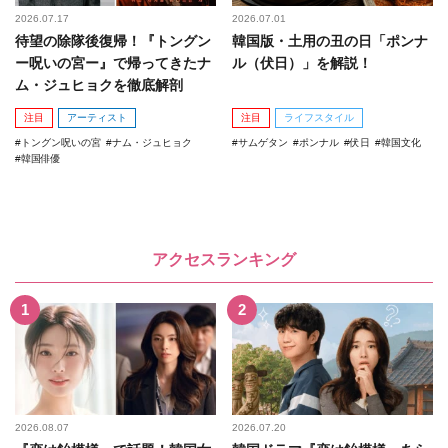
2026.07.17
2026.07.01
待望の除隊後復帰！『トングン
韓国版・土用の丑の日「ポンナ
ー呪いの宮ー』で帰ってきたナ
ル（伏日）」を解説！
ム・ジュヒョクを徹底解剖
注目
アーティスト
注目
ライフスタイル
トングン呪いの宮
ナム・ジュヒョク
サムゲタン
ポンナル
伏日
韓国文化
韓国俳優
アクセスランキング
2026.08.07
2026.07.20