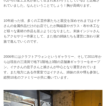
代からの金工文化が新しく生まれ変わろうとしている】と記載さ
れていました。なんということでしょう！胸が高鳴ります。
10年経った頃、多くの工芸作家たちと親交を深めそれまではイナ
さんの金属作品だけのお店でしたが陶磁器やガラス・布や木工な
ど様々な素材の作品も並ぶようになりました。末妹インジャさん
もアクセサリー作家として、また他の姉妹たちも運営に加わり家
族で進んでいくのです。
2006年にはクラフトアウォンというギャラリー、そして2011年か
らは現在の三清洞で地下1階地上3階の店舗兼ギャラリーをオープ
ン。イナさんの息子さんと娘さんが中心となり運営されていま
す。また地方にある作業室ではイナさん、姉妹の夫や甥も参加し
総勢10名のファミリーが共に働いています。