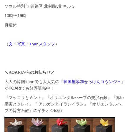
ソウル特別市 鍾路区 北村路5街キル 3
10時〜19時
月曜休
（
文・写真：+hanスタッフ
）
＼KOARIからのお知らせ／
大人の韓国+hanでも大人気の『
韓国無添加せっけんコウンジェ
』
がKOARIでも好評販売中！
『マッコリとミント』『オリエンタルハーブの贅沢石鹸』『赤い
果実とクレイ』『 アルガンとイランイラン』『オリエンタルハー
ブの韓方石鹸』のイチオシ5種♪