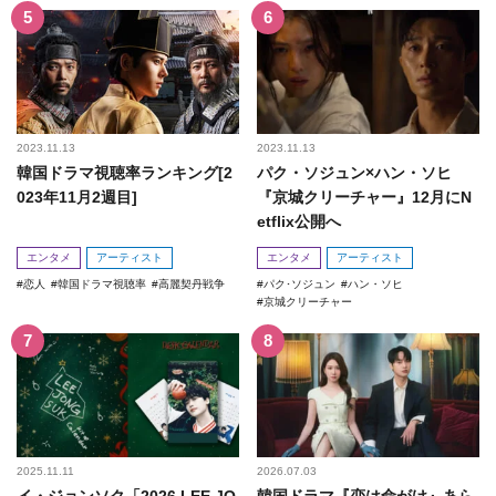
2023.11.13
2023.11.13
韓国ドラマ視聴率ランキング[2
パク・ソジュン×ハン・ソヒ
023年11月2週目]
『京城クリーチャー』12月にN
etflix公開へ
エンタメ
アーティスト
エンタメ
アーティスト
恋人
韓国ドラマ視聴率
高麗契丹戦争
パク･ソジュン
ハン・ソヒ
京城クリーチャー
2025.11.11
2026.07.03