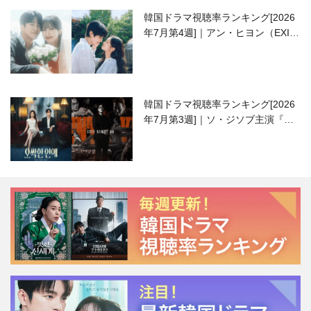
韓国ドラマ視聴率ランキング[2026
年7月第4週]｜アン・ヒヨン（EXID
ハニ）復帰作『愛が来る』に注目！
韓国ドラマ視聴率ランキング[2026
年7月第3週]｜ソ・ジソブ主演『エ
ージェント・キム』が勢い加速！