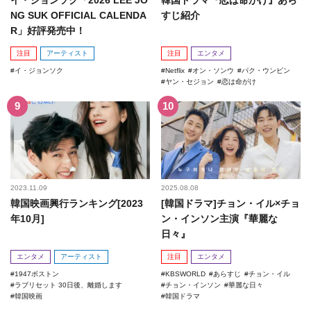
イ・ジョンソク「2026 LEE JO
韓国ドラマ『恋は命がけ』あら
NG SUK OFFICIAL CALENDA
すじ紹介
R」好評発売中！
注目
アーティスト
注目
エンタメ
イ・ジョンソク
Netflix
オン・ソンウ
パク・ウンビン
ヤン・セジョン
恋は命がけ
2023.11.09
2025.08.08
韓国映画興行ランキング[2023
[韓国ドラマ]チョン・イル×チョ
年10月]
ン・インソン主演『華麗な
日々』
エンタメ
アーティスト
注目
エンタメ
1947ボストン
KBSWORLD
あらすじ
チョン・イル
ラブリセット 30日後、離婚します
チョン・インソン
華麗な日々
韓国映画
韓国ドラマ