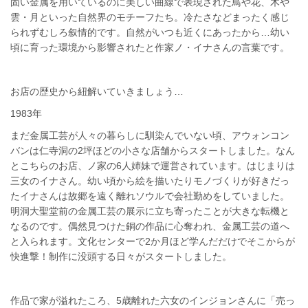
固い金属を用いているのに美しい曲線で表現された鳥や花、木や
雲・月といった自然界のモチーフたち。冷たさなどまったく感じ
られずむしろ叙情的です。自然がいつも近くにあったから…幼い
頃に育った環境から影響されたと作家ノ・イナさんの言葉です。
お店の歴史から紐解いていきましょう…
1983年
まだ金属工芸が人々の暮らしに馴染んでいない頃、アウォンコン
バンは仁寺洞の2坪ほどの小さな店舗からスタートしました。なん
とこちらのお店、ノ家の6人姉妹で運営されています。はじまりは
三女のイナさん。幼い頃から絵を描いたりモノづくりが好きだっ
たイナさんは故郷を遠く離れソウルで会社勤めをしていました。
明洞大聖堂前の金属工芸の展示に立ち寄ったことが大きな転機と
なるのです。偶然見つけた銅の作品に心奪われ、金属工芸の道へ
と入られます。文化センターで2か月ほど学んだだけでそこからが
快進撃！制作に没頭する日々がスタートしました。
作品で家が溢れたころ、5歳離れた六女のインジョンさんに「売っ