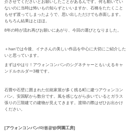
介させてくださいとお願いしたことがあるんです。何も動いてい
ないのに当時は怖いもの知らずといいますか、石橋をたたくこと
もせず渡ってしまったようで、思い出しただけでも赤面します。
もちろん結果はとほほ。
8年の時が流れ再びお願いにあがり、今回の運びとなりました。
＋hanでは今後、イナさんの美しい作品を中心に大切にご紹介した
いと思っています。
まずはやはり！アウォンコンバンのシグネチャーともいえるキャ
ンドルホルダー3種です。
石畳や石壁に囲まれた伝統家屋が多く残る町に建つアウォンコン
バン。安国駅から数分です。風を感じながら歩いているとガラス
張りの三階建ての建物が見えてきます。渡韓の際はぜひお出かけ
ください。
[アウォンコンバン/아원공방/阿園工房]