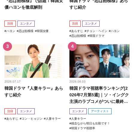
『恋は飴模様』で話題！韓国女
韓国ドラマ『恋は飴模様』あら
優ハヨンを徹底解剖
すじ紹介
注目
エンタメ
注目
エンタメ
ハヨン
恋は飴模様
韓国女優
あらすじ
チョン・ヘイン
ハヨン
恋は飴模様
韓国ドラマ
2026.07.17
2026.08.03
韓国ドラマ『人妻キラー』あら
韓国ドラマ視聴率ランキング[2
すじ紹介
026年7月第5週]｜ソ・イングク
主演のラブコメがついに最終
回！
注目
エンタメ
エンタメ
アーティスト
あらすじ
コン・ヒョジン
人妻キラー
人妻キラー
残念ながら明日も出勤です！
韓国ドラマ視聴率