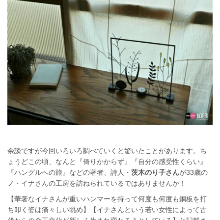
余談ですが今回いろいろ調べていくと驚いたことがあります。ち
ょうどこの頃、なんと『倚りかからず』『自分の感受性くらい』
『ハングルへの旅』などの著者、詩人・
茨木のり子さん
が33歳の
ノ・イナさんの工房を訪ねられているではありませんか！
【華奢なイナさんが重いハンマーを持って何度も何度も銅板を打
ち叩く姿は痛々しい眺め】【イナさんという若い女性によって古