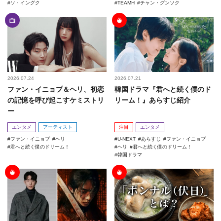
ソ・イングク
TEAMH
チャン・グンソク
2026.07.24
2026.07.21
ファン・イニョプ＆ヘリ、初恋
韓国ドラマ『君へと続く僕のド
の記憶を呼び起こすケミストリ
リーム！』あらすじ紹介
ー
エンタメ
アーティスト
注目
エンタメ
ファン・イニョプ
ヘリ
U-NEXT
あらすじ
ファン・イニョプ
君へと続く僕のドリーム！
ヘリ
君へと続く僕のドリーム！
韓国ドラマ