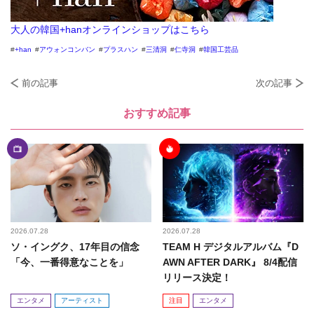
大人の韓国+hanオンラインショップはこちら
+han
アウォンコンバン
プラスハン
三清洞
仁寺洞
韓国工芸品
前の記事
次の記事
おすすめ記事
2026.07.28
2026.07.28
ソ・イングク、17年目の信念
TEAM H デジタルアルバム『D
「今、一番得意なことを」
AWN AFTER DARK』 8/4配信
リリース決定！
エンタメ
アーティスト
注目
エンタメ