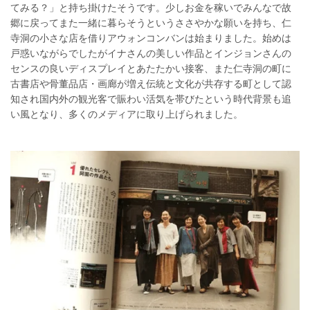
てみる？」と持ち掛けたそうです。少しお金を稼いでみんなで故
郷に戻ってまた一緒に暮らそうというささやかな願いを持ち、仁
寺洞の小さな店を借りアウォンコンバンは始まりました。始めは
戸惑いながらでしたがイナさんの美しい作品とインジョンさんの
センスの良いディスプレイとあたたかい接客、また仁寺洞の町に
古書店や骨董品店・画廊が増え伝統と文化が共存する町として認
知され国内外の観光客で賑わい活気を帯びたという時代背景も追
い風となり、多くのメディアに取り上げられました。