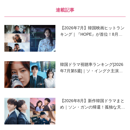
連載記事
【2026年7月】韓国映画ヒットラン
キング｜『HOPE』が首位！8月公
開の注目作は？
韓国ドラマ視聴率ランキング[2026
年7月第5週]｜ソ・イングク主演の
ラブコメがついに最終回！
【2026年8月】新作韓国ドラマまと
め｜ソン・ガンの帰還！孤独な天才
高校生ピアニスト役