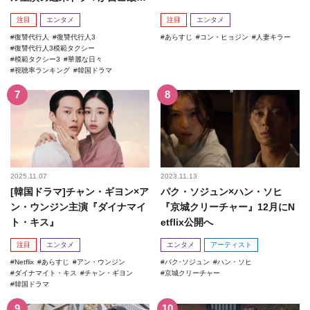
記録を更新！
注目
エンタメ
注目
エンタメ
復讐代行人
復讐代行人3
あらすじ
コン・ヒョジン
人妻キラー
復讐代行人3模範タクシー
模範タクシー3
華麗な日々
視聴率ランキング
韓国ドラマ
2025.11.07
2023.11.13
[韓国ドラマ]チャン・ギヨン×ア
パク・ソジュン×ハン・ソヒ
ン・ウンジン主演『ダイナマイ
『京城クリーチャー』12月にN
ト・キス』
etflix公開へ
注目
エンタメ
エンタメ
アーティスト
Netflix
あらすじ
アン・ウンジン
パク･ソジュン
ハン・ソヒ
ダイナマイト・キス
チャン・ギヨン
京城クリーチャー
韓国ドラマ