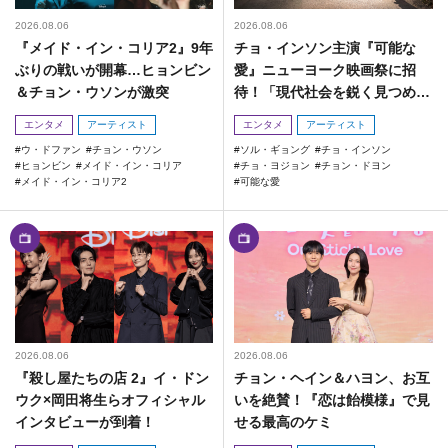
2026.08.06
2026.08.06
『メイド・イン・コリア2』9年
チョ・インソン主演『可能な
ぶりの戦いが開幕…ヒョンビン
愛』ニューヨーク映画祭に招
＆チョン・ウソンが激突
待！「現代社会を鋭く見つめた
作品」
エンタメ
アーティスト
エンタメ
アーティスト
ウ・ドファン
チョン・ウソン
ソル・ギョング
チョ・インソン
ヒョンビン
メイド・イン・コリア
チョ・ヨジョン
チョン・ドヨン
メイド・イン・コリア2
可能な愛
2026.08.06
2026.08.06
『殺し屋たちの店 2』イ・ドン
チョン・ヘイン＆ハヨン、お互
ウク×岡田将生らオフィシャル
いを絶賛！『恋は飴模様』で見
インタビューが到着！
せる最高のケミ