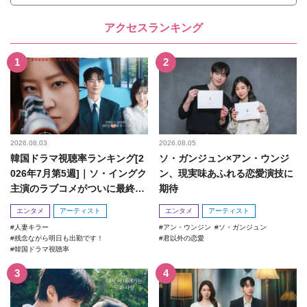
アクセスランキング
2026.08.03
2026.08.05
韓国ドラマ視聴率ランキング[2
ソ・ガンジュン×アン・ウンジ
026年7月第5週]｜ソ・イングク
ン、現実味あふれる恋愛演技に
主演のラブコメがついに最終
期待
回！
エンタメ
アーティスト
エンタメ
アーティスト
人妻キラー
アン・ウンジン
ソ・ガンジュン
残念ながら明日も出勤です！
君以外の恋愛
韓国ドラマ視聴率