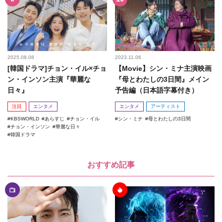
2025.08.08
2023.11.06
[韓国ドラマ]チョン・イル×チョ
【Movie】シン・ミナ主演映画
ン・インソン主演『華麗な
『母とわたしの3日間』メイン
日々』
予告編（日本語字幕付き）
注目
エンタメ
エンタメ
アーティスト
KBSWORLD
あらすじ
チョン・イル
シン・ミナ
母とわたしの3日間
チョン・インソン
華麗な日々
韓国ドラマ
おすすめ記事