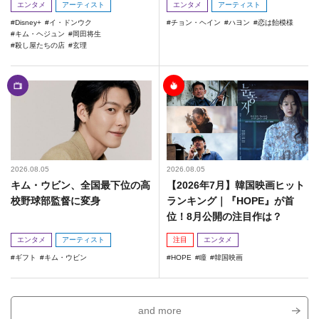
エンタメ
アーティスト
エンタメ
アーティスト
Disney+
イ・ドンウク
チョン・ヘイン
ハヨン
恋は飴模様
キム・ヘジュン
岡田将生
殺し屋たちの店
玄理
2026.08.05
2026.08.05
キム・ウビン、全国最下位の高
【2026年7月】韓国映画ヒット
校野球部監督に変身
ランキング｜『HOPE』が首
位！8月公開の注目作は？
エンタメ
アーティスト
注目
エンタメ
ギフト
キム・ウビン
HOPE
瞳
韓国映画
and more