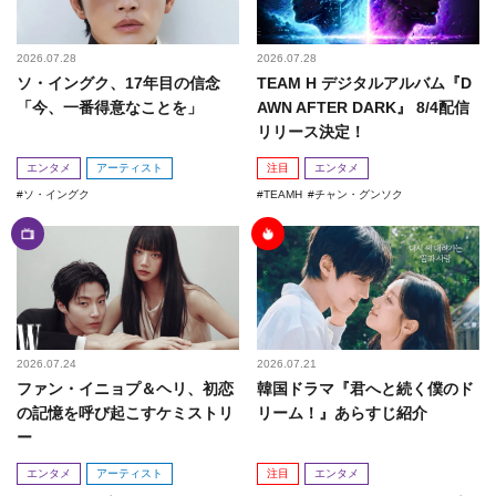
2026.07.28
2026.07.28
ソ・イングク、17年目の信念
TEAM H デジタルアルバム『D
「今、一番得意なことを」
AWN AFTER DARK』 8/4配信
リリース決定！
エンタメ
アーティスト
注目
エンタメ
ソ・イングク
TEAMH
チャン・グンソク
2026.07.24
2026.07.21
ファン・イニョプ＆ヘリ、初恋
韓国ドラマ『君へと続く僕のド
の記憶を呼び起こすケミストリ
リーム！』あらすじ紹介
ー
エンタメ
アーティスト
注目
エンタメ