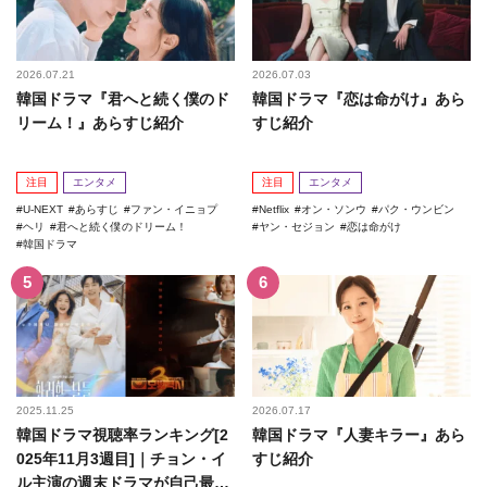
2026.07.21
2026.07.03
韓国ドラマ『君へと続く僕のド
韓国ドラマ『恋は命がけ』あら
リーム！』あらすじ紹介
すじ紹介
注目
エンタメ
注目
エンタメ
U-NEXT
あらすじ
ファン・イニョプ
Netflix
オン・ソンウ
パク・ウンビン
ヘリ
君へと続く僕のドリーム！
ヤン・セジョン
恋は命がけ
韓国ドラマ
2025.11.25
2026.07.17
韓国ドラマ視聴率ランキング[2
韓国ドラマ『人妻キラー』あら
025年11月3週目]｜チョン・イ
すじ紹介
ル主演の週末ドラマが自己最高