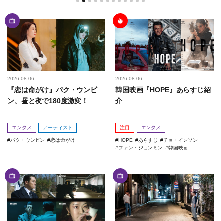
2026.08.06
2026.08.06
『恋は命がけ』パク・ウンビ
韓国映画『HOPE』あらすじ紹
ン、昼と夜で180度激変！
介
エンタメ
アーティスト
注目
エンタメ
パク・ウンビン
恋は命がけ
HOPE
あらすじ
チョ・インソン
ファン・ジョンミン
韓国映画