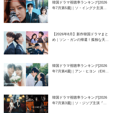
韓国ドラマ視聴率ランキング[2026
年7月第5週]｜ソ・イングク主演の
ラブコメがついに最終回！
【2026年8月】新作韓国ドラマまと
め｜ソン・ガンの帰還！孤独な天才
高校生ピアニスト役
韓国ドラマ視聴率ランキング[2026
年7月第4週]｜アン・ヒヨン（EXID
ハニ）復帰作『愛が来る』に注目！
韓国ドラマ視聴率ランキング[2026
年7月第3週]｜ソ・ジソブ主演『エ
ージェント・キム』が勢い加速！