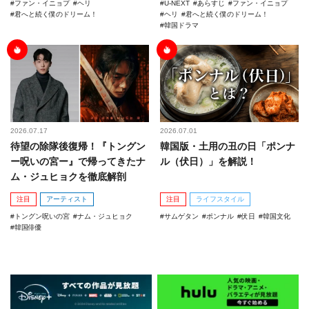
ファン・イニョプ
ヘリ
U-NEXT
あらすじ
ファン・イニョプ
君へと続く僕のドリーム！
ヘリ
君へと続く僕のドリーム！
韓国ドラマ
2026.07.17
2026.07.01
待望の除隊後復帰！『トングン
韓国版・土用の丑の日「ポンナ
ー呪いの宮ー』で帰ってきたナ
ル（伏日）」を解説！
ム・ジュヒョクを徹底解剖
注目
アーティスト
注目
ライフスタイル
トングン呪いの宮
ナム・ジュヒョク
サムゲタン
ポンナル
伏日
韓国文化
韓国俳優