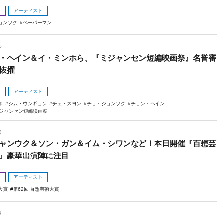
メ
アーティスト
ョンソク
ペーパーマン
0
・ヘイン＆イ・ミンホら、『ミジャンセン短編映画祭』名誉審
抜擢
メ
アーティスト
ホ
シム・ウンギョン
チェ・スヨン
チョ・ジョンソク
チョン・ヘイン
ミジャンセン短編映画祭
8
ャンウク＆ソン・ガン＆イム・シワンなど！本日開催『百想芸
』豪華出演陣に注目
メ
アーティスト
大賞
第62回 百想芸術大賞
6