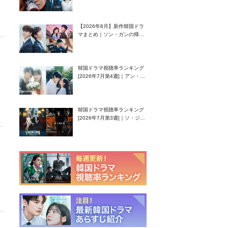
グク主演のラブコメがついに
最終回！
【2026年8月】新作韓国ドラ
マまとめ｜ソン・ガンの帰
還！孤独な天才高校生ピアニ
スト役
韓国ドラマ視聴率ランキング
[2026年7月第4週]｜アン・ヒ
ヨン（EXID ハニ）復帰作
『愛が来る』に注目！
韓国ドラマ視聴率ランキング
[2026年7月第3週]｜ソ・ジソ
ブ主演『エージェント・キ
ム』が勢い加速！