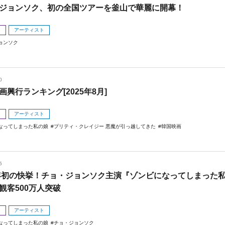
ジョンソク、初の全国ツアーを釜山で華麗に開幕！
メ
アーティスト
ョンソク
0
画興行ランキング[2025年8月]
メ
アーティスト
なってしまった私の娘
プリティ・クレイジー 悪魔が引っ越してきた
韓国映画
5
5年初の快挙！チョ・ジョンソク主演『ゾンビになってしまった
観客500万人突破
メ
アーティスト
なってしまった私の娘
チョ・ジョンソク