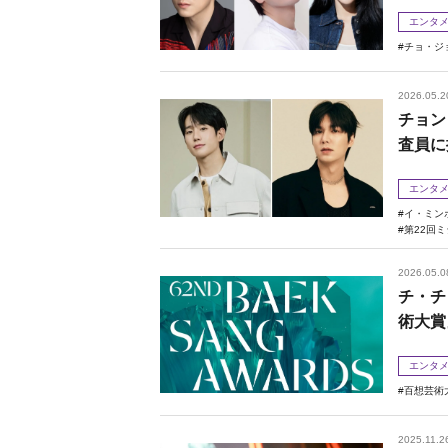
エンタ
チョ・ジ
2026.05.2
チョン
査員に
エンタ
イ・ミン
第22回
2026.05.0
チ・チ
術大賞
エンタ
百想芸術
2025.11.2