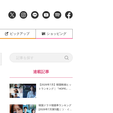
ピックアップ
ショッピング
連載記事
【2026年7月】韓国映画ヒッ
トランキング｜『HOPE』が
首位！8月公開の注目作は？
韓国ドラマ視聴率ランキング
[2026年7月第5週]｜ソ・イン