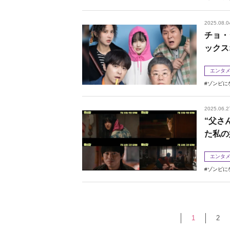
2025.08.0
チョ・
ックス
エンタ
ゾンビに
2025.06.2
“父さ
た私の
エンタ
ゾンビに
1
2