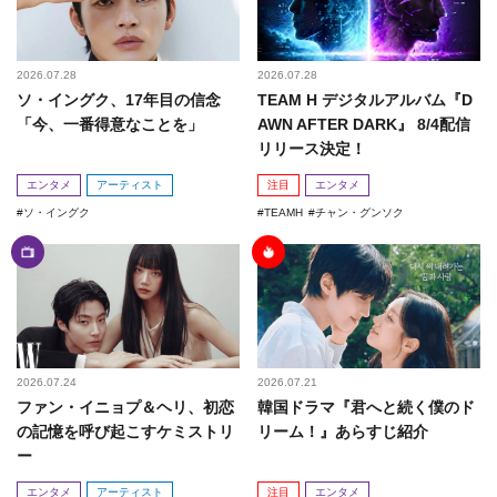
2026.07.28
2026.07.28
ソ・イングク、17年目の信念
TEAM H デジタルアルバム『D
「今、一番得意なことを」
AWN AFTER DARK』 8/4配信
リリース決定！
エンタメ
アーティスト
注目
エンタメ
ソ・イングク
TEAMH
チャン・グンソク
2026.07.24
2026.07.21
ファン・イニョプ＆ヘリ、初恋
韓国ドラマ『君へと続く僕のド
の記憶を呼び起こすケミストリ
リーム！』あらすじ紹介
ー
エンタメ
アーティスト
注目
エンタメ