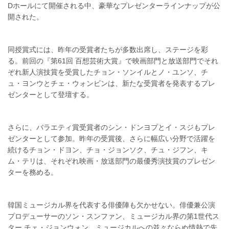
Dホールにて開催される中、豪華なプレゼンターラインナップが公
開された。
同授賞式には、昨年の受賞者たちが多数出席し、ステージを彩
る。前回の『第61回 百想芸術大賞』で映画部門と放送部門でそれ
ぞれ新人演技賞を受賞したチョン・ソンイルとノ・ユンソ、チ
ュ・ヨンウとチェ・ウォンビンは、新たな受賞者を発表するプレ
ゼンターとして登壇する。
さらに、バラエティ賞受賞者のシン・ドンヨプとイ・スジもプレ
ゼンターとして参加。昨年の受賞後、さらに幅広い分野で活躍を
続けるチョン・ドヨン、チョ・ジョンソク、チュ・ジフン、キ
ム・テリは、それぞれ映画・放送部門の最優秀演技賞のプレゼン
ターを務める。
韓国ミュージカル界を代表する俳優陣も欠かせない。俳優兼公演
プロデューサーのソン・スンファン、ミュージカル界の第1世代ス
ター チェ・ジョンウォン、ミュージカルへの並々ならぬ情熱で先