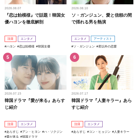
2026.08.07
2026.08.10
『恋は飴模様』で話題！韓国女
ソ・ガンジュン、愛と信頼の間
優ハヨンを徹底解剖
で揺れる男を熱演
注目
エンタメ
エンタメ
アーティスト
ハヨン
恋は飴模様
韓国女優
ソ・ガンジュン
君以外の恋愛
2026.07.15
2026.07.17
韓国ドラマ『愛が来る』あらす
韓国ドラマ『人妻キラー』あら
じ紹介
すじ紹介
注目
エンタメ
注目
エンタメ
あらすじ
アン・ヒヨン
ハ・ソクジン
あらすじ
コン・ヒョジン
人妻キラー
愛が来る
韓国ドラマ