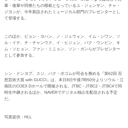
輩・後輩や同僚たちの模範となっているユ・ジュンサン、チャ・
ジヨンが、今年新設されたミュージカル部門のプレゼンターとし
て登場する。
このほか、ピョン・ヨハン、ノ・ジェウォン、イム・シワン、ソ
ル・イナ、チ・チャンウク、イ・ヒジュン、パク・ウンビン、キ
ム・ソヒョン、ファン・ミニョン、ソン・ガンらがプレゼンター
として参加する。
シン・ドンヨプ、スジ、パク・ボゴムが司会を務める『第62回 百
想芸術大賞 with GUCCI』は、本日8日午後7時50分よりソウル・江
南区のCOEX Dホールで開催される。JTBC・JTBC2・JTBC4で同
時生中継されるほか、NAVERでデジタル独占生配信される予定
だ。
写真提供：HLL