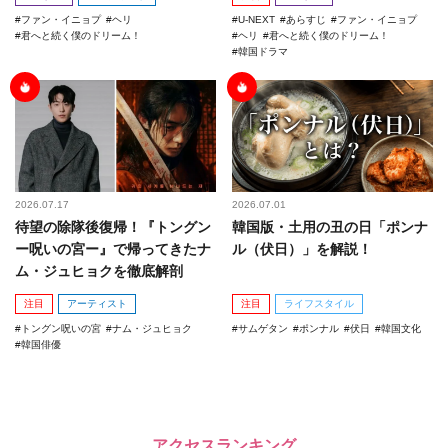
ファン・イニョプ
ヘリ
U-NEXT
あらすじ
ファン・イニョプ
君へと続く僕のドリーム！
ヘリ
君へと続く僕のドリーム！
韓国ドラマ
2026.07.17
2026.07.01
待望の除隊後復帰！『トングン
韓国版・土用の丑の日「ポンナ
ー呪いの宮ー』で帰ってきたナ
ル（伏日）」を解説！
ム・ジュヒョクを徹底解剖
注目
アーティスト
注目
ライフスタイル
トングン呪いの宮
ナム・ジュヒョク
サムゲタン
ポンナル
伏日
韓国文化
韓国俳優
アクセスランキング