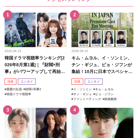
2026.08.10
2026.08.10
韓国ドラマ視聴率ランキング[2
キム・ムヨル、イ・ソンミン、
026年8月第1週]｜『財閥×刑
チン・ギジュ、ピョ・ジフンが
事』がパワーアップして再始
集結！10月に日本でスペシャル
動！
ファンミーティング開催決...
注目
エンタメ
注目
エンタメ
最愛の社員
財閥×刑事2
イ・ソンミン
キム・ムヨル
韓国ドラマ視聴率
チン・ギジュ
ピョ・ジフン
ファンミーティング
鉄槌教師