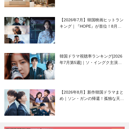
【2026年7月】韓国映画ヒットラン
キング｜『HOPE』が首位！8月公
開の注目作は？
韓国ドラマ視聴率ランキング[2026
年7月第5週]｜ソ・イングク主演の
ラブコメがついに最終回！
【2026年8月】新作韓国ドラマまと
め｜ソン・ガンの帰還！孤独な天才
高校生ピアニスト役