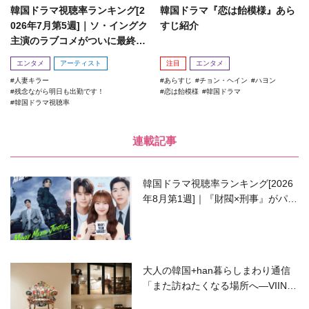
韓国ドラマ視聴率ランキング[2
韓国ドラマ『恋は飴模様』あら
026年7月第5週]｜ソ・イングク
すじ紹介
主演のラブコメがついに最終
回！
エンタメ
アーティスト
注目
エンタメ
人妻キラー
あらすじ
チョン・ヘイン
ハヨン
残念ながら明日も出勤です！
恋は飴模様
韓国ドラマ
韓国ドラマ視聴率
連載記事
韓国ドラマ視聴率ランキング[2026
年8月第1週]｜『財閥×刑事』がパワ
ーアップして再始動！
大人の韓国+han暮らしまわり通信
「また訪ねたくなる場所へ―VIIN C
ollection」