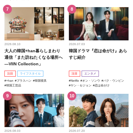
2026.08.10
2026.07.03
大人の韓国+han暮らしまわり
韓国ドラマ『恋は命がけ』あら
通信「また訪ねたくなる場所へ
すじ紹介
―VIIN Collection」
注目
ライフスタイル
注目
エンタメ
+han
プラスハン
韓国寝具
Netflix
オン・ソンウ
パク・ウンビン
韓国工芸品
ヤン・セジョン
恋は命がけ
2026.08.03
2026.07.20