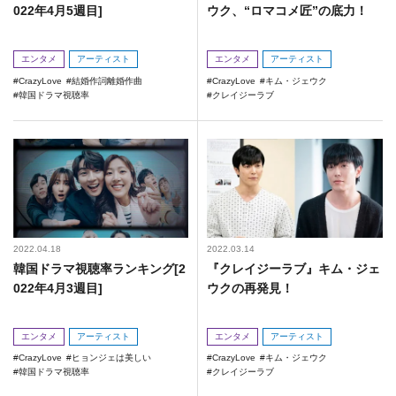
022年4月5週目]
ウク、“ロマコメ匠”の底力！
エンタメ
アーティスト
エンタメ
アーティスト
CrazyLove
結婚作詞離婚作曲
CrazyLove
キム・ジェウク
韓国ドラマ視聴率
クレイジーラブ
2022.04.18
2022.03.14
韓国ドラマ視聴率ランキング[2
『クレイジーラブ』キム・ジェ
022年4月3週目]
ウクの再発見！
エンタメ
アーティスト
エンタメ
アーティスト
CrazyLove
ヒョンジェは美しい
CrazyLove
キム・ジェウク
韓国ドラマ視聴率
クレイジーラブ