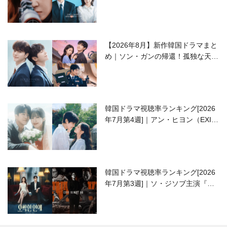
ラブコメがついに最終回！
【2026年8月】新作韓国ドラマまと
め｜ソン・ガンの帰還！孤独な天才
高校生ピアニスト役
韓国ドラマ視聴率ランキング[2026
年7月第4週]｜アン・ヒヨン（EXID
ハニ）復帰作『愛が来る』に注目！
韓国ドラマ視聴率ランキング[2026
年7月第3週]｜ソ・ジソブ主演『エ
ージェント・キム』が勢い加速！