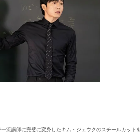
ove』が一流講師に完璧に変身したキム・ジェウクのスチールカット