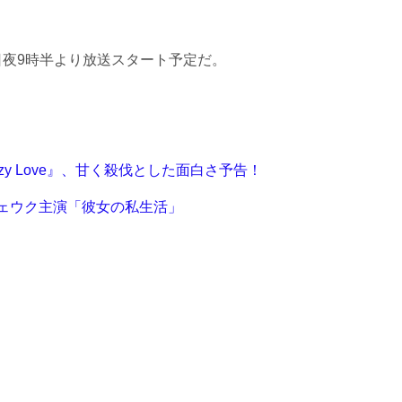
月7日夜9時半より放送スタート予定だ。
zy Love』、甘く殺伐とした面白さ予告！
ジェウク主演「彼女の私生活」