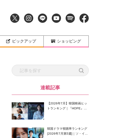
ピックアップ
ショッピング
連載記事
【2026年7月】韓国映画ヒッ
トランキング｜『HOPE』が
首位！8月公開の注目作は？
韓国ドラマ視聴率ランキング
[2026年7月第5週]｜ソ・イン