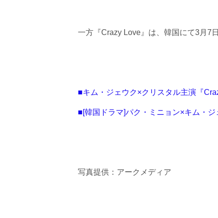
一方『Crazy Love』は、韓国にて3
■キム・ジェウク×クリスタル主演『Cra
■[韓国ドラマ]パク・ミニョン×キム・
写真提供：アークメディア