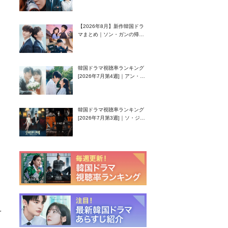
グク主演のラブコメがついに
最終回！
【2026年8月】新作韓国ドラ
マまとめ｜ソン・ガンの帰
還！孤独な天才高校生ピアニ
スト役
韓国ドラマ視聴率ランキング
[2026年7月第4週]｜アン・ヒ
ヨン（EXID ハニ）復帰作
『愛が来る』に注目！
韓国ドラマ視聴率ランキング
[2026年7月第3週]｜ソ・ジソ
ブ主演『エージェント・キ
ム』が勢い加速！
を