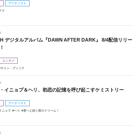
メ
アーティスト
グク
8
 H デジタルアルバム『DAWN AFTER DARK』 8/4配信リリー
！
エンタメ
チャン・グンソク
4
・イニョプ＆ヘリ、初恋の記憶を呼び起こすケミストリー
メ
アーティスト
イニョプ
ヘリ
君へと続く僕のドリーム！
1