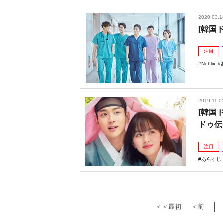
2020.03.1
[韓国
注目
Netflix
2019.11.0
[韓国
ドゥ伝
注目
あらすじ
＜＜最初
＜前