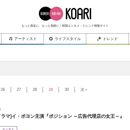
もっと身近に、もっと気軽に！韓国エンタメ・トレンド情報サイト
アーティスト
ライフスタイル
トレンド
26
27
28
29
30
次＞
8
ドラマ]イ・ボヨン主演『ポジション ～広告代理店の女王～』
エンタメ