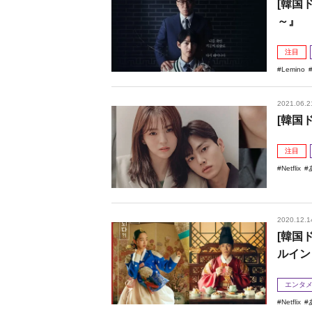
[韓国
～』
注目
Lemino
2021.06.2
[韓国
注目
Netflix
2020.12.1
[韓国
ルイン
エンタ
Netflix