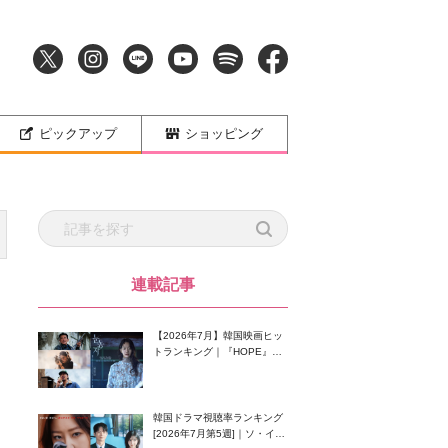
ピックアップ
ショッピング
連載記事
【2026年7月】韓国映画ヒッ
トランキング｜『HOPE』が
首位！8月公開の注目作は？
韓国ドラマ視聴率ランキング
[2026年7月第5週]｜ソ・イン