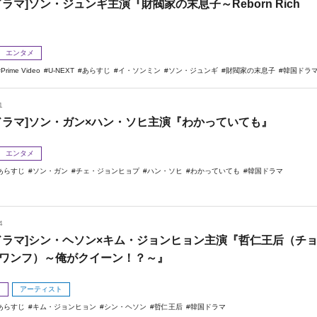
ドラマ]ソン・ジュンギ主演『財閥家の末息子～Reborn Rich
エンタメ
Prime Video
U-NEXT
あらすじ
イ・ソンミン
ソン・ジュンギ
財閥家の末息子
韓国ドラ
1
ドラマ]ソン・ガン×ハン・ソヒ主演『わかっていても』
エンタメ
あらすじ
ソン・ガン
チェ・ジョンヒョプ
ハン・ソヒ
わかっていても
韓国ドラマ
4
ドラマ]シン・ヘソン×キム・ジョンヒョン主演『哲仁王后（チ
ワンフ）～俺がクイーン！？～』
メ
アーティスト
あらすじ
キム・ジョンヒョン
シン・ヘソン
哲仁王后
韓国ドラマ