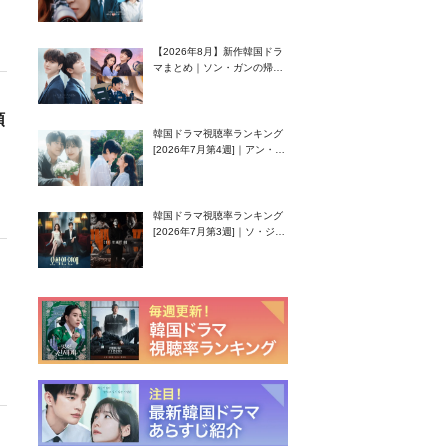
グク主演のラブコメがついに
最終回！
【2026年8月】新作韓国ドラ
マまとめ｜ソン・ガンの帰
還！孤独な天才高校生ピアニ
スト役
頭
韓国ドラマ視聴率ランキング
[2026年7月第4週]｜アン・ヒ
ヨン（EXID ハニ）復帰作
『愛が来る』に注目！
韓国ドラマ視聴率ランキング
[2026年7月第3週]｜ソ・ジソ
ブ主演『エージェント・キ
ム』が勢い加速！