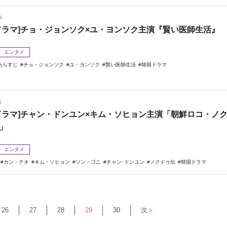
8
ドラマ]チョ・ジョンソク×ユ・ヨンソク主演『賢い医師生活』
エンタメ
あらすじ
チョ・ジョンソク
ユ・ヨンソク
賢い医師生活
韓国ドラマ
5
ドラマ]チャン・ドンユン×キム・ソヒョン主演「朝鮮ロコ・ノ
」
エンタメ
カン・テオ
キム・ソヒョン
ソン・ゴニ
チャン･ドンユン
ノクドゥ伝
韓国ドラマ
26
27
28
29
30
次＞