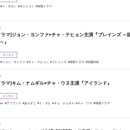
イ・ボヨン
ポジション
韓国ドラマ
0
ドラマ]ジョン・ヨンファ×チャ・テヒョン主演『ブレインズ ～
～』
エンタメ
ジョン・ヨンファ
チャ・テヒョン
ブレインズ
韓国ドラマ
頭脳共助
6
ドラマ]キム・ナムギル×チャ・ウヌ主演『アイランド』
エンタメ
deo
アイランド
あらすじ
イ・ダヒ
キム・ナムギル
チャ・ウヌ
韓国ドラマ
2