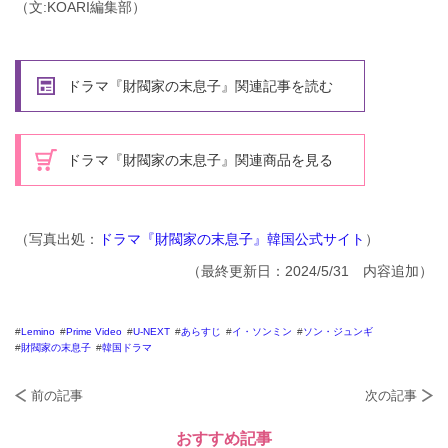
（文:KOARI編集部）
ドラマ『財閥家の末息子』関連記事を読む
ドラマ『財閥家の末息子』関連商品を見る
（写真出処：
ドラマ『財閥家の末息子』韓国公式サイト
）
（最終更新日：2024/5/31 内容追加）
Lemino
Prime Video
U-NEXT
あらすじ
イ・ソンミン
ソン・ジュンギ
財閥家の末息子
韓国ドラマ
前の記事
次の記事
おすすめ記事