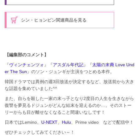
シン・ヒョンビン関連商品を見る
【編集部のコメント】
『
ヴィンチェンツォ
』『
アスダル年代記
』『
太陽の末裔 Love Und
er The Sun
』のソン・ジュンギが主演をつとめる本作。
韓国ドラマでは異例の週3回放送が決定するなど、放送前から大き
な話題を集めていました^^
また、自らを殺した一家の末っ子となり2度目の人生を生きながら
復讐を夢見るドジュンがどんな結末を迎えるのか…。そのストー
リーからも目が離せなくなること間違いなしです！
日本ではLemino、
U-NEXT
、
Hulu
、Prime video などで配信中！
ぜひチェックしてみてください～！