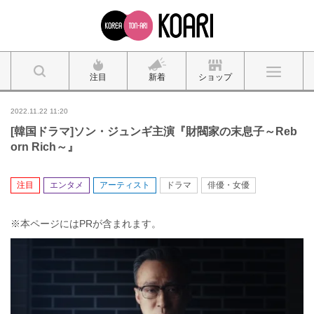
注目
新着
ショップ
2022.11.22 11:20
[韓国ドラマ]ソン・ジュンギ主演『財閥家の末息子～Reb
orn Rich～』
注目
エンタメ
アーティスト
ドラマ
俳優・女優
※本ページにはPRが含まれます。