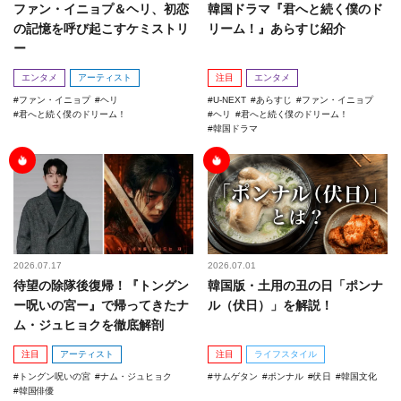
ファン・イニョプ＆ヘリ、初恋
韓国ドラマ『君へと続く僕のド
の記憶を呼び起こすケミストリ
リーム！』あらすじ紹介
ー
エンタメ
アーティスト
注目
エンタメ
ファン・イニョプ
ヘリ
U-NEXT
あらすじ
ファン・イニョプ
君へと続く僕のドリーム！
ヘリ
君へと続く僕のドリーム！
韓国ドラマ
2026.07.17
2026.07.01
待望の除隊後復帰！『トングン
韓国版・土用の丑の日「ポンナ
ー呪いの宮ー』で帰ってきたナ
ル（伏日）」を解説！
ム・ジュヒョクを徹底解剖
注目
アーティスト
注目
ライフスタイル
トングン呪いの宮
ナム・ジュヒョク
サムゲタン
ポンナル
伏日
韓国文化
韓国俳優