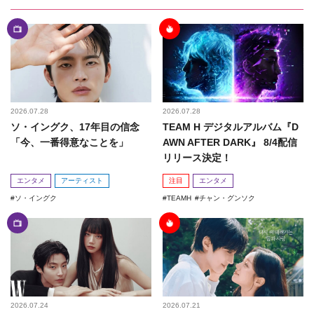
2026.07.28
2026.07.28
ソ・イングク、17年目の信念
TEAM H デジタルアルバム『D
「今、一番得意なことを」
AWN AFTER DARK』 8/4配信
リリース決定！
エンタメ
アーティスト
注目
エンタメ
ソ・イングク
TEAMH
チャン・グンソク
2026.07.24
2026.07.21