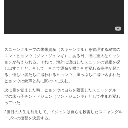
スニャングループの未来資産（スキャンダル）を管理する秘書の
ユン・ヒョンウ（ソン・ジュンギ）。ある日、彼に重大なミッシ
ョンが与えられる。それは、海外に流出したスニャンの資産を探
し出すことだ。そして、そこで運命が根こそぎ変わる事件が起こ
る。怪しい者たちに追われるヒョンウ。崖っぷちに追い込まれた
ヒョンウは銃声と共に闇の中に沈む。
次に目を覚ました時、ヒョンウは自らを殺害したスニャングルー
プの末っ子チン・ドジュン（ソン・ジュンギ）として生まれ変わ
っていた…。
2度目の人生を利用して、ドジュンは自らを殺害したスニャングル
ープへの復讐を決意する。