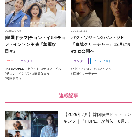
2025.08.08
2023.11.13
[韓国ドラマ]チョン・イル×チョ
パク・ソジュン×ハン・ソヒ
ン・インソン主演『華麗な
『京城クリーチャー』12月にN
日々』
etflix公開へ
注目
エンタメ
エンタメ
アーティスト
KBSWORLD
あらすじ
チョン・イル
パク･ソジュン
ハン・ソヒ
チョン・インソン
華麗な日々
京城クリーチャー
韓国ドラマ
連載記事
【2026年7月】韓国映画ヒットラン
キング｜『HOPE』が首位！8月公
開の注目作は？