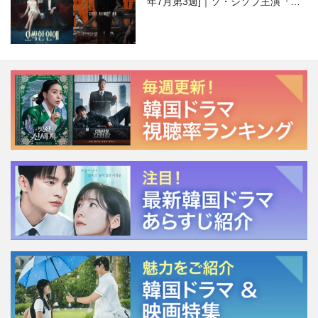
年7月第3週]｜ソ・ジソブ主演『エ
ージェント・キム』が勢い加速！