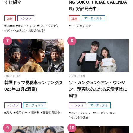
すじ紹介
NG SUK OFFICIAL CALENDA
R」好評発売中！
注目
エンタメ
注目
アーティスト
Netflix
オン・ソンウ
パク・ウンビン
イ・ジョンソク
ヤン・セジョン
恋は命がけ
2023.11.13
2026.08.05
韓国ドラマ視聴率ランキング[2
ソ・ガンジュン×アン・ウンジ
023年11月2週目]
ン、現実味あふれる恋愛演技に
期待
エンタメ
アーティスト
エンタメ
アーティスト
恋人
韓国ドラマ視聴率
高麗契丹戦争
アン・ウンジン
ソ・ガンジュン
君以外の恋愛