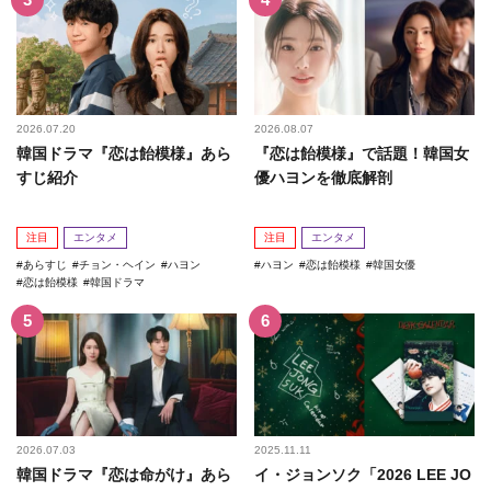
2026.07.20
2026.08.07
韓国ドラマ『恋は飴模様』あら
『恋は飴模様』で話題！韓国女
すじ紹介
優ハヨンを徹底解剖
注目
エンタメ
注目
エンタメ
あらすじ
チョン・ヘイン
ハヨン
ハヨン
恋は飴模様
韓国女優
恋は飴模様
韓国ドラマ
2026.07.03
2025.11.11
韓国ドラマ『恋は命がけ』あら
イ・ジョンソク「2026 LEE JO