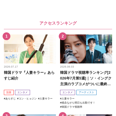
アクセスランキング
2026.07.17
2026.08.03
韓国ドラマ『人妻キラー』あら
韓国ドラマ視聴率ランキング[2
すじ紹介
026年7月第5週]｜ソ・イングク
主演のラブコメがついに最終
回！
注目
エンタメ
エンタメ
アーティスト
あらすじ
コン・ヒョジン
人妻キラー
人妻キラー
残念ながら明日も出勤です！
韓国ドラマ視聴率