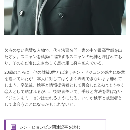
欠点のない完璧な人物で、代々法曹名門一家の中で最高学部を出
た才女。スニャンを執拗に追跡するスニャンの死神と呼ばれてお
り、そのあだ名にふさわしく黒の服に身を包んでいる。
20歳のころに、他の財閥3世とは違うチン・ドジュンの魅力に好意
を抱いていたが、本人に対してはうまく表現できないまま離れて
しまう。卒業後、検事と情報提供者として再会した2人はようやく
恋人として結ばれるが…。後継者争いで、手段と方法を選ばない
ドジュンをミニョンは恐れるようになる。いつか検事と被疑者と
して出会うことになるかもしれないと。
シン・ヒョンビン関連記事を読む