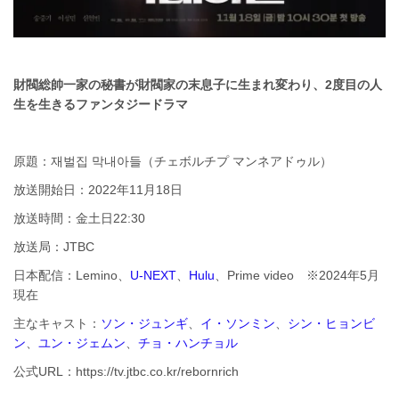
財閥総帥一家の秘書が財閥家の末息子に生まれ変わり、2度目の人
生を生きるファンタジードラマ
原題：재벌집 막내아들（チェボルチプ マンネアドゥル）
放送開始日：2022年11月18日
放送時間：金土日22:30
放送局：JTBC
日本配信：Lemino、
U-NEXT
、
Hulu
、Prime video ※2024年5月
現在
主なキャスト：
ソン・ジュンギ
、
イ・ソンミン
、
シン・ヒョンビ
ン
、
ユン・ジェムン
、
チョ・ハンチョル
公式URL：https://tv.jtbc.co.kr/rebornrich