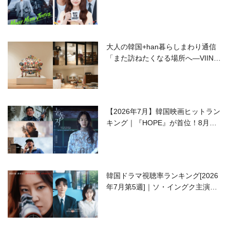
ーアップして再始動！
大人の韓国+han暮らしまわり通信
「また訪ねたくなる場所へ―VIIN C
ollection」
【2026年7月】韓国映画ヒットラン
キング｜『HOPE』が首位！8月公
開の注目作は？
韓国ドラマ視聴率ランキング[2026
年7月第5週]｜ソ・イングク主演の
ラブコメがついに最終回！