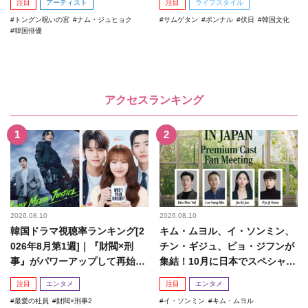
注目
アーティスト
注目
ライフスタイル
トングン呪いの宮
ナム・ジュヒョク
サムゲタン
ポンナル
伏日
韓国文化
韓国俳優
アクセスランキング
2026.08.10
2026.08.10
韓国ドラマ視聴率ランキング[2
キム・ムヨル、イ・ソンミン、
026年8月第1週]｜『財閥×刑
チン・ギジュ、ピョ・ジフンが
事』がパワーアップして再始
集結！10月に日本でスペシャル
動！
ファンミーティング開催決...
注目
エンタメ
注目
エンタメ
最愛の社員
財閥×刑事2
イ・ソンミン
キム・ムヨル