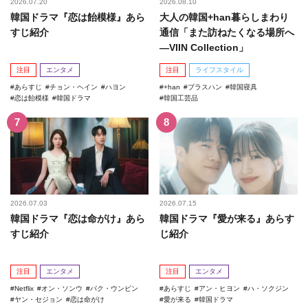
2026.07.20
2026.08.10
韓国ドラマ『恋は飴模様』あら
大人の韓国+han暮らしまわり
すじ紹介
通信「また訪ねたくなる場所へ
―VIIN Collection」
注目
エンタメ
注目
ライフスタイル
あらすじ
チョン・ヘイン
ハヨン
+han
プラスハン
韓国寝具
恋は飴模様
韓国ドラマ
韓国工芸品
2026.07.03
2026.07.15
韓国ドラマ『恋は命がけ』あら
韓国ドラマ『愛が来る』あらす
すじ紹介
じ紹介
注目
エンタメ
注目
エンタメ
Netflix
オン・ソンウ
パク・ウンビン
あらすじ
アン・ヒヨン
ハ・ソクジン
ヤン・セジョン
恋は命がけ
愛が来る
韓国ドラマ