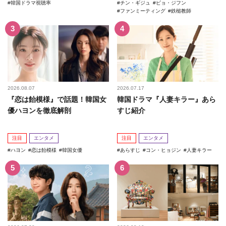
韓国ドラマ視聴率
チン・ギジュ
ピョ・ジフン
ファンミーティング
鉄槌教師
2026.08.07
2026.07.17
『恋は飴模様』で話題！韓国女
韓国ドラマ『人妻キラー』あら
優ハヨンを徹底解剖
すじ紹介
注目
エンタメ
注目
エンタメ
ハヨン
恋は飴模様
韓国女優
あらすじ
コン・ヒョジン
人妻キラー