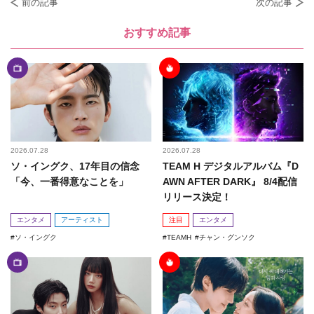
前の記事
次の記事
おすすめ記事
2026.07.28
2026.07.28
ソ・イングク、17年目の信念
TEAM H デジタルアルバム『D
「今、一番得意なことを」
AWN AFTER DARK』 8/4配信
リリース決定！
エンタメ
アーティスト
注目
エンタメ
ソ・イングク
TEAMH
チャン・グンソク