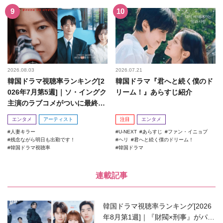
2026.08.03
2026.07.21
韓国ドラマ視聴率ランキング[2
韓国ドラマ『君へと続く僕のド
026年7月第5週]｜ソ・イングク
リーム！』あらすじ紹介
主演のラブコメがついに最終
回！
エンタメ
アーティスト
注目
エンタメ
人妻キラー
U-NEXT
あらすじ
ファン・イニョプ
残念ながら明日も出勤です！
ヘリ
君へと続く僕のドリーム！
韓国ドラマ視聴率
韓国ドラマ
連載記事
韓国ドラマ視聴率ランキング[2026
年8月第1週]｜『財閥×刑事』がパワ