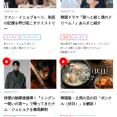
2026.07.24
2026.07.21
ファン・イニョプ＆ヘリ、初恋
韓国ドラマ『君へと続く僕のド
の記憶を呼び起こすケミストリ
リーム！』あらすじ紹介
ー
エンタメ
アーティスト
注目
エンタメ
ファン・イニョプ
ヘリ
U-NEXT
あらすじ
ファン・イニョプ
君へと続く僕のドリーム！
ヘリ
君へと続く僕のドリーム！
韓国ドラマ
2026.07.17
2026.07.01
待望の除隊後復帰！『トングン
韓国版・土用の丑の日「ポンナ
ー呪いの宮ー』で帰ってきたナ
ル（伏日）」を解説！
ム・ジュヒョクを徹底解剖