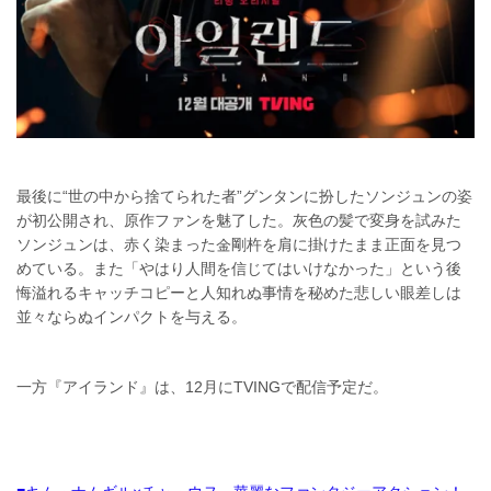
最後に“世の中から捨てられた者”グンタンに扮したソンジュンの姿
が初公開され、原作ファンを魅了した。灰色の髪で変身を試みた
ソンジュンは、赤く染まった金剛杵を肩に掛けたまま正面を見つ
めている。また「やはり人間を信じてはいけなかった」という後
悔溢れるキャッチコピーと人知れぬ事情を秘めた悲しい眼差しは
並々ならぬインパクトを与える。
一方『アイランド』は、12月にTVINGで配信予定だ。