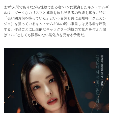
まず“人間でありながら怪物である者”バンに変身したキム・ナムギ
ルは、ダークなカリスマと威厳を放ち見る者の視線を奪う。特に
「長い間お前を待っていた」という台詞と共に金剛杵（クムガン
ジョ）を狙っているキム・ナムギルの鋭い眼差しは見る者を圧倒
する。作品ごとに圧倒的なキャラクター演技力で驚きを与えた彼
は“バン”としても限界のない消化力を見せる予定だ。