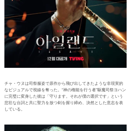
チャ・ウヌは司祭服姿で原作から飛び出してきたような非現実的
なビジュアルで視線を奪った。“神の権能を行う者”駆魔司祭ヨハン
に完璧に変身した彼は「守ります。それが僕の選択です」という
悲壮な台詞と共に聖力を放つ剣を握り締め、決然とした意志を表
している。