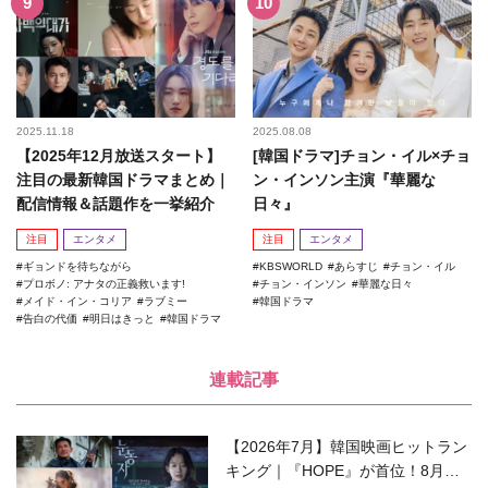
2025.11.18
2025.08.08
【2025年12月放送スタート】
[韓国ドラマ]チョン・イル×チョ
注目の最新韓国ドラマまとめ｜
ン・インソン主演『華麗な
配信情報＆話題作を一挙紹介
日々』
注目
エンタメ
注目
エンタメ
ギョンドを待ちながら
KBSWORLD
あらすじ
チョン・イル
プロボノ: アナタの正義救います!
チョン・インソン
華麗な日々
メイド・イン・コリア
ラブミー
韓国ドラマ
告白の代価
明日はきっと
韓国ドラマ
連載記事
【2026年7月】韓国映画ヒットラン
キング｜『HOPE』が首位！8月公