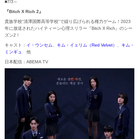
■7/3～
『Bitch X Rich 2』
貴族学校“清潭国際高等学校”で繰り広げられる権力ゲーム！2023
年に放送されたハイティーン心理スリラー『Bitch X Rich』のシー
ズン2！
キャスト：
イ・ウンセム
、
キム・イェリム（Red Velvet）
、
キム・
ミンギュ
他
日本配信：ABEMA TV