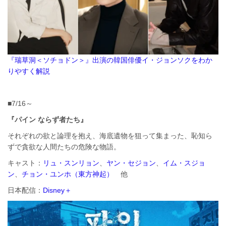
『瑞草洞＜ソチョドン＞』出演の韓国俳優イ・ジョンソクをわか
りやすく解説
■7/16～
『パイン ならず者たち』
それぞれの欲と論理を抱え、海底遺物を狙って集まった、恥知ら
ずで貪欲な人間たちの危険な物語。
キャスト：
リュ・スンリョン
、
ヤン・セジョン
、
イム・スジョ
ン
、
チョン・ユンホ（東方神起）
他
日本配信：
Disney＋