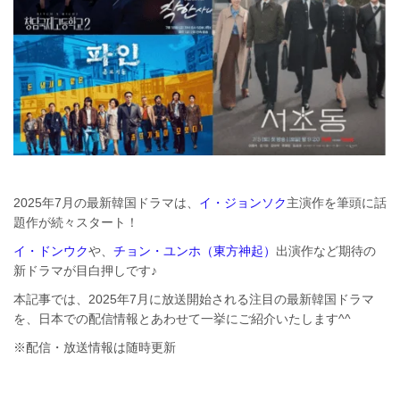
2025年7月の最新韓国ドラマは、
イ・ジョンソク
主演作を筆頭に話
題作が続々スタート！
イ・ドンウク
や、
チョン・ユンホ（東方神起）
出演作など期待の
新ドラマが目白押しです♪
本記事では、2025年7月に放送開始される注目の最新韓国ドラマ
を、日本での配信情報とあわせて一挙にご紹介いたします^^
※配信・放送情報は随時更新