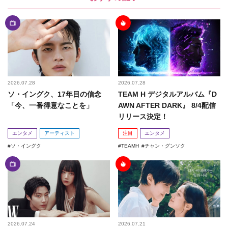
2026.07.28
2026.07.28
ソ・イングク、17年目の信念
TEAM H デジタルアルバム『D
「今、一番得意なことを」
AWN AFTER DARK』 8/4配信
リリース決定！
エンタメ
アーティスト
注目
エンタメ
ソ・イングク
TEAMH
チャン・グンソク
2026.07.24
2026.07.21