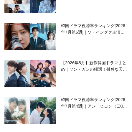
開の注目作は？
韓国ドラマ視聴率ランキング[2026
年7月第5週]｜ソ・イングク主演の
ラブコメがついに最終回！
【2026年8月】新作韓国ドラマまと
め｜ソン・ガンの帰還！孤独な天才
高校生ピアニスト役
韓国ドラマ視聴率ランキング[2026
年7月第4週]｜アン・ヒヨン（EXID
ハニ）復帰作『愛が来る』に注目！