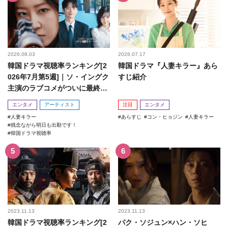
2026.08.03
2026.07.17
韓国ドラマ視聴率ランキング[2
韓国ドラマ『人妻キラー』あら
026年7月第5週]｜ソ・イングク
すじ紹介
主演のラブコメがついに最終
回！
エンタメ
アーティスト
注目
エンタメ
人妻キラー
あらすじ
コン・ヒョジン
人妻キラー
残念ながら明日も出勤です！
韓国ドラマ視聴率
2023.11.13
2023.11.13
韓国ドラマ視聴率ランキング[2
パク・ソジュン×ハン・ソヒ