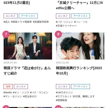
023年11月2週目]
『京城クリーチャー』12月にN
etflix公開へ
エンタメ
アーティスト
エンタメ
アーティスト
恋人
韓国ドラマ視聴率
高麗契丹戦争
パク･ソジュン
ハン・ソヒ
京城クリーチャー
2026.07.03
2023.11.09
韓国ドラマ『恋は命がけ』あら
韓国映画興行ランキング[2023
すじ紹介
年10月]
注目
エンタメ
エンタメ
アーティスト
Netflix
オン・ソンウ
パク・ウンビン
1947ボストン
ヤン・セジョン
恋は命がけ
ラブリセット 30日後、離婚します
韓国映画