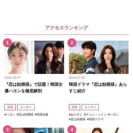
アクセスランキング
2026.08.07
2026.07.20
『恋は飴模様』で話題！韓国女
韓国ドラマ『恋は飴模様』あら
優ハヨンを徹底解剖
すじ紹介
注目
エンタメ
注目
エンタメ
ハヨン
恋は飴模様
韓国女優
あらすじ
チョン・ヘイン
ハヨン
恋は飴模様
韓国ドラマ