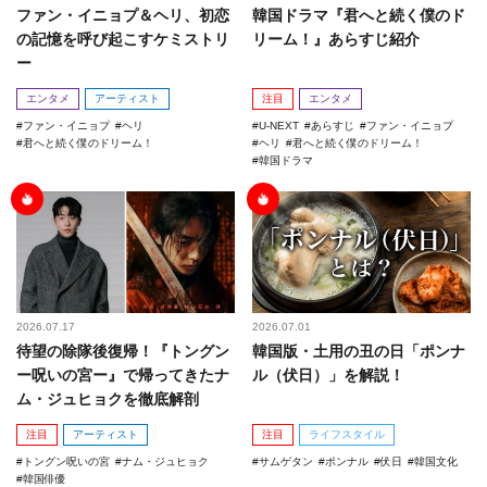
ファン・イニョプ＆ヘリ、初恋
韓国ドラマ『君へと続く僕のド
の記憶を呼び起こすケミストリ
リーム！』あらすじ紹介
ー
エンタメ
アーティスト
注目
エンタメ
ファン・イニョプ
ヘリ
U-NEXT
あらすじ
ファン・イニョプ
君へと続く僕のドリーム！
ヘリ
君へと続く僕のドリーム！
韓国ドラマ
2026.07.17
2026.07.01
待望の除隊後復帰！『トングン
韓国版・土用の丑の日「ポンナ
ー呪いの宮ー』で帰ってきたナ
ル（伏日）」を解説！
ム・ジュヒョクを徹底解剖
注目
アーティスト
注目
ライフスタイル
トングン呪いの宮
ナム・ジュヒョク
サムゲタン
ポンナル
伏日
韓国文化
韓国俳優