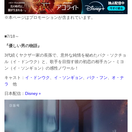
※本ページはプロモーションが含まれています。
■7/18～
『優しい男の物語』
3代続くヤクザ一家の長孫で、意外な純情を秘めたパク・ソクチョ
ル（イ・ドンウク）と、歌手を目指す彼の初恋の相手カン・ミヨ
ン（イ・ソンギョン）の感性ノワール！
キャスト：
イ・ドンウク
、
イ・ソンギョン
、
パク・フン
、
オ・ナ
ラ
他
日本配信：
Disney＋