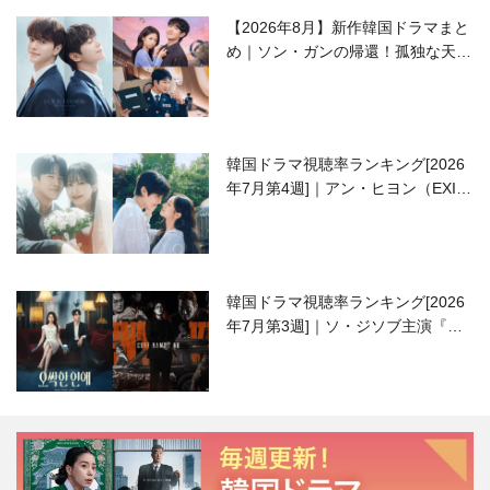
【2026年8月】新作韓国ドラマまと
め｜ソン・ガンの帰還！孤独な天才
高校生ピアニスト役
韓国ドラマ視聴率ランキング[2026
年7月第4週]｜アン・ヒヨン（EXID
ハニ）復帰作『愛が来る』に注目！
韓国ドラマ視聴率ランキング[2026
年7月第3週]｜ソ・ジソブ主演『エ
ージェント・キム』が勢い加速！