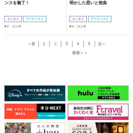
ンスを魅了！
明かした思いと抱負
エンタメ
アーティスト
エンタメ
アーティスト
イ・スンギ
イ・スンギ
＜前
1
2
3
4
5
次＞
最後＞＞