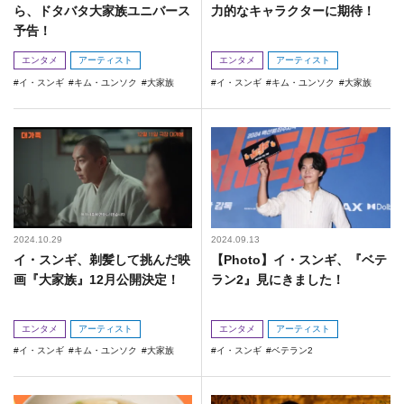
ら、ドタバタ大家族ユニバース
力的なキャラクターに期待！
予告！
エンタメ
アーティスト
エンタメ
アーティスト
イ・スンギ
キム・ユンソク
大家族
イ・スンギ
キム・ユンソク
大家族
2024.10.29
2024.09.13
イ・スンギ、剃髪して挑んだ映
【Photo】イ・スンギ、『ベテ
画『大家族』12月公開決定！
ラン2』見にきました！
エンタメ
アーティスト
エンタメ
アーティスト
イ・スンギ
キム・ユンソク
大家族
イ・スンギ
ベテラン2