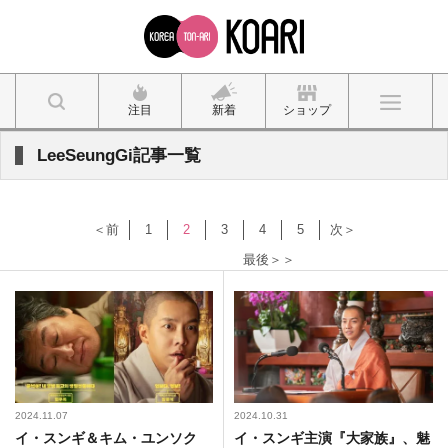
注目
新着
ショップ
LeeSeungGi記事一覧
＜前
1
2
3
4
5
次＞
最後＞＞
2024.11.07
2024.10.31
イ・スンギ＆キム・ユンソク
イ・スンギ主演『大家族』、魅