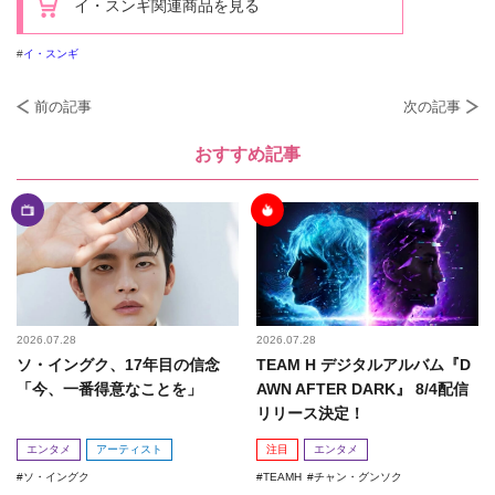
イ・スンギ関連商品を見る
イ・スンギ
前の記事
次の記事
おすすめ記事
2026.07.28
2026.07.28
ソ・イングク、17年目の信念
TEAM H デジタルアルバム『D
「今、一番得意なことを」
AWN AFTER DARK』 8/4配信
リリース決定！
エンタメ
アーティスト
注目
エンタメ
ソ・イングク
TEAMH
チャン・グンソク