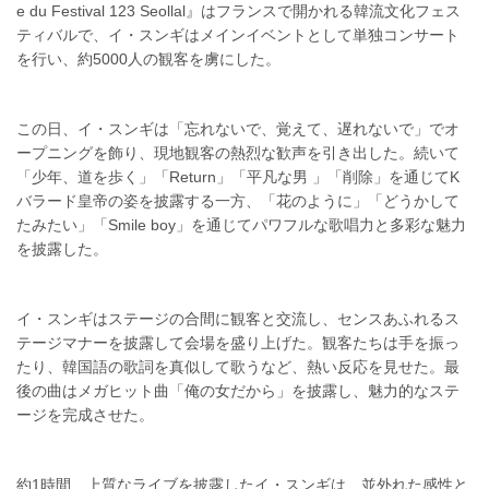
e du Festival 123 Seollal』はフランスで開かれる韓流文化フェス
ティバルで、イ・スンギはメインイベントとして単独コンサート
を行い、約5000人の観客を虜にした。
この日、イ・スンギは「忘れないで、覚えて、遅れないで」でオ
ープニングを飾り、現地観客の熱烈な歓声を引き出した。続いて
「少年、道を歩く」「Return」「平凡な男 」「削除」を通じてK
バラード皇帝の姿を披露する一方、「花のように」「どうかして
たみたい」「Smile boy」を通じてパワフルな歌唱力と多彩な魅力
を披露した。
イ・スンギはステージの合間に観客と交流し、センスあふれるス
テージマナーを披露して会場を盛り上げた。観客たちは手を振っ
たり、韓国語の歌詞を真似して歌うなど、熱い反応を見せた。最
後の曲はメガヒット曲「俺の女だから」を披露し、魅力的なステ
ージを完成させた。
約1時間、上質なライブを披露したイ・スンギは、並外れた感性と