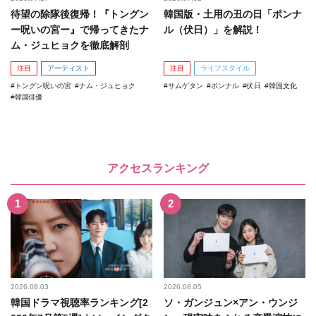
待望の除隊後復帰！『トングン
韓国版・土用の丑の日「ポンナ
ー呪いの宮ー』で帰ってきたナ
ル（伏日）」を解説！
ム・ジュヒョクを徹底解剖
注目
アーティスト
注目
ライフスタイル
トングン呪いの宮
ナム・ジュヒョク
サムゲタン
ポンナル
伏日
韓国文化
韓国俳優
アクセスランキング
2026.08.03
2026.08.05
韓国ドラマ視聴率ランキング[2
ソ・ガンジュン×アン・ウンジ