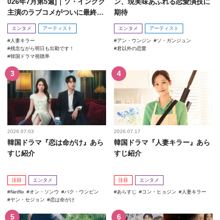
026年7月第5週]｜ソ・イングク
ン、現実味あふれる恋愛演技に
主演のラブコメがついに最終
期待
回！
エンタメ
アーティスト
エンタメ
アーティスト
人妻キラー
アン・ウンジン
ソ・ガンジュン
残念ながら明日も出勤です！
君以外の恋愛
韓国ドラマ視聴率
2026.07.03
2026.07.17
韓国ドラマ『恋は命がけ』あら
韓国ドラマ『人妻キラー』あら
すじ紹介
すじ紹介
注目
エンタメ
注目
エンタメ
Netflix
オン・ソンウ
パク・ウンビン
あらすじ
コン・ヒョジン
人妻キラー
ヤン・セジョン
恋は命がけ