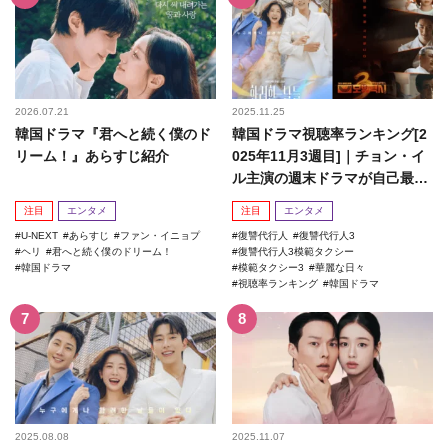
2026.07.21
2025.11.25
韓国ドラマ『君へと続く僕のド
韓国ドラマ視聴率ランキング[2
リーム！』あらすじ紹介
025年11月3週目]｜チョン・イ
ル主演の週末ドラマが自己最高
記録を更新！
注目
エンタメ
注目
エンタメ
U-NEXT
あらすじ
ファン・イニョプ
復讐代行人
復讐代行人3
ヘリ
君へと続く僕のドリーム！
復讐代行人3模範タクシー
韓国ドラマ
模範タクシー3
華麗な日々
視聴率ランキング
韓国ドラマ
2025.08.08
2025.11.07