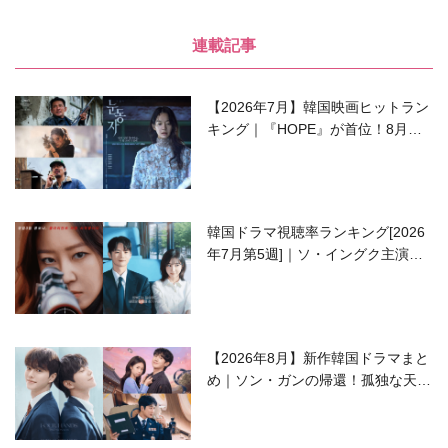
連載記事
【2026年7月】韓国映画ヒットラン
キング｜『HOPE』が首位！8月公
開の注目作は？
韓国ドラマ視聴率ランキング[2026
年7月第5週]｜ソ・イングク主演の
ラブコメがついに最終回！
【2026年8月】新作韓国ドラマまと
め｜ソン・ガンの帰還！孤独な天才
高校生ピアニスト役