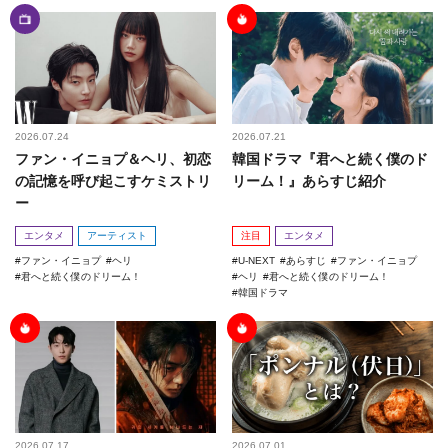
2026.07.24
2026.07.21
ファン・イニョプ＆ヘリ、初恋
韓国ドラマ『君へと続く僕のド
の記憶を呼び起こすケミストリ
リーム！』あらすじ紹介
ー
エンタメ
アーティスト
注目
エンタメ
ファン・イニョプ
ヘリ
U-NEXT
あらすじ
ファン・イニョプ
君へと続く僕のドリーム！
ヘリ
君へと続く僕のドリーム！
韓国ドラマ
2026.07.17
2026.07.01