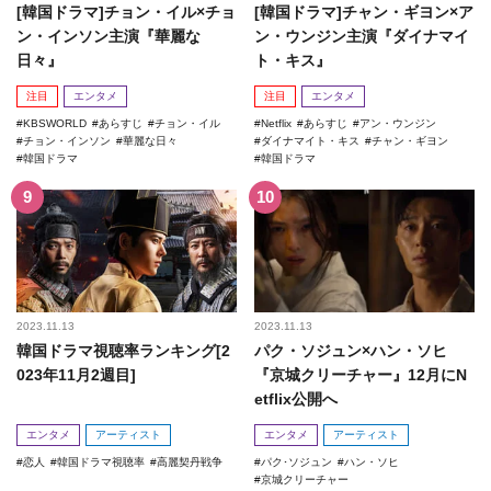
[韓国ドラマ]チョン・イル×チョ
[韓国ドラマ]チャン・ギヨン×ア
ン・インソン主演『華麗な
ン・ウンジン主演『ダイナマイ
日々』
ト・キス』
注目
エンタメ
注目
エンタメ
KBSWORLD
あらすじ
チョン・イル
Netflix
あらすじ
アン・ウンジン
チョン・インソン
華麗な日々
ダイナマイト・キス
チャン・ギヨン
韓国ドラマ
韓国ドラマ
2023.11.13
2023.11.13
韓国ドラマ視聴率ランキング[2
パク・ソジュン×ハン・ソヒ
023年11月2週目]
『京城クリーチャー』12月にN
etflix公開へ
エンタメ
アーティスト
エンタメ
アーティスト
恋人
韓国ドラマ視聴率
高麗契丹戦争
パク･ソジュン
ハン・ソヒ
京城クリーチャー