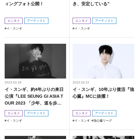
ィングフォト公開！
き、安定している”
エンタメ
アーティスト
エンタメ
アーティスト
イ・スンギ
イ・スンギ
2023.03.28
2023.03.22
イ・スンギ、約4年ぶりの来日
イ・スンギ、10年ぶり復活『強
公演『LEE SEUNG GI ASIA T
心臓』MCに抜擢！
OUR 2023 「少年、道を歩
く」』開催決定！
エンタメ
アーティスト
エンタメ
アーティスト
イ・スンギ
イ・スンギ
強心臓リーグ