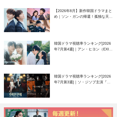
【2026年8月】新作韓国ドラマまと
め｜ソン・ガンの帰還！孤独な天才
高校生ピアニスト役
韓国ドラマ視聴率ランキング[2026
年7月第4週]｜アン・ヒヨン（EXID
ハニ）復帰作『愛が来る』に注目！
韓国ドラマ視聴率ランキング[2026
年7月第3週]｜ソ・ジソブ主演『エ
ージェント・キム』が勢い加速！