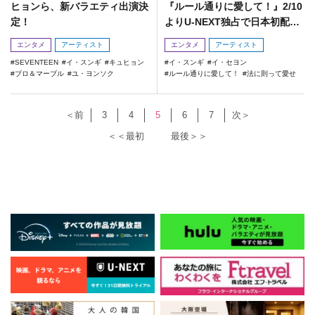
ヒョンら、新バラエティ出演決
『ルール通りに愛して！』2/10
定！
よりU-NEXT独占で日本初配信
中！
エンタメ
アーティスト
エンタメ
アーティスト
SEVENTEEN
イ・スンギ
キュヒョン
イ・スンギ
イ・セヨン
ブロ＆マーブル
ユ・ヨンソク
ルール通りに愛して！
法に則って愛せ
＜前
3
4
5
6
7
次＞
＜＜最初
最後＞＞