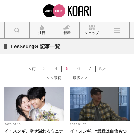
注目
新着
ショップ
LeeSeungGi記事一覧
＜前
3
4
5
6
7
次＞
＜＜最初
最後＞＞
2023.04.10
2023.04.05
イ・スンギ、幸せ溢れるウェデ
イ・スンギ、“最近は自信もつ