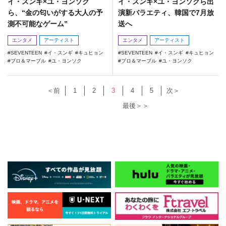
イ・スンギ×ユ・ヨンソク
イ・スンギ×ユ・ヨンソクら出
ら、“金の匂いがする大人の予
演新バラエティ、韓国で7月放
測不可能なゲーム”
送へ
エンタメ
アーティスト
エンタメ
アーティスト
SEVENTEEN
イ・スンギ
キュヒョン
SEVENTEEN
イ・スンギ
キュヒョン
ブロ＆マーブル
ユ・ヨンソク
ブロ＆マーブル
ユ・ヨンソク
＜前
1
2
3
4
5
次＞
最後＞＞