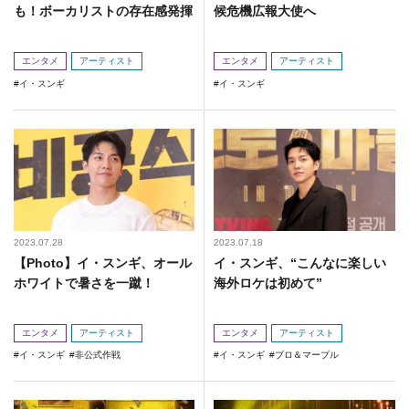
も！ボーカリストの存在感発揮
候危機広報大使へ
エンタメ
アーティスト
エンタメ
アーティスト
イ・スンギ
イ・スンギ
2023.07.28
2023.07.18
【Photo】イ・スンギ、オール
イ・スンギ、“こんなに楽しい
ホワイトで暑さを一蹴！
海外ロケは初めて”
エンタメ
アーティスト
エンタメ
アーティスト
イ・スンギ
非公式作戦
イ・スンギ
ブロ＆マーブル