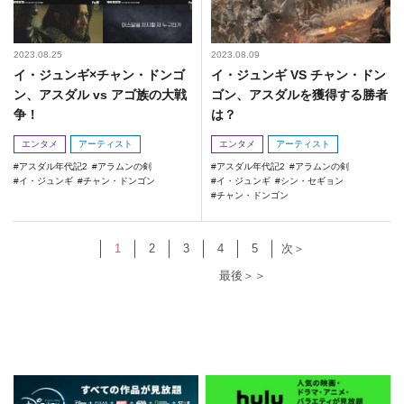
2023.08.25
2023.08.09
イ・ジュンギ×チャン・ドンゴ
イ・ジュンギ VS チャン・ドン
ン、アスダル vs アゴ族の大戦
ゴン、アスダルを獲得する勝者
争！
は？
エンタメ
アーティスト
エンタメ
アーティスト
アスダル年代記2
アラムンの剣
アスダル年代記2
アラムンの剣
イ・ジュンギ
チャン・ドンゴン
イ・ジュンギ
シン・セギョン
チャン・ドンゴン
1
2
3
4
5
次＞
最後＞＞