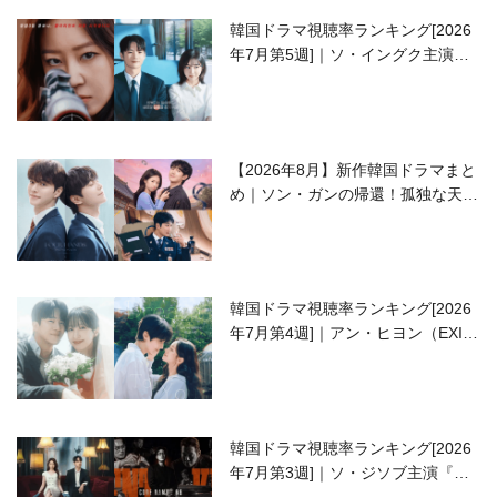
韓国ドラマ視聴率ランキング[2026
年7月第5週]｜ソ・イングク主演の
ラブコメがついに最終回！
【2026年8月】新作韓国ドラマまと
め｜ソン・ガンの帰還！孤独な天才
高校生ピアニスト役
韓国ドラマ視聴率ランキング[2026
年7月第4週]｜アン・ヒヨン（EXID
ハニ）復帰作『愛が来る』に注目！
韓国ドラマ視聴率ランキング[2026
年7月第3週]｜ソ・ジソブ主演『エ
ージェント・キム』が勢い加速！