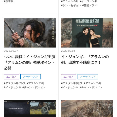
熱帯夜
アラムンの剣
イ・ジュンギ
シン・セギョン
韓国ドラマ
2023.09.07
2023.09.06
ついに決戦！イ・ジュンギ主演
イ・ジュンギ、『アラムンの
『アラムンの剣』視聴ポイント
剣』出演で不眠症に？！
公開
エンタメ
アーティスト
エンタメ
アーティスト
アスダル年代記2
アラムンの剣
アスダル年代記2
アラムンの剣
イ・ジュンギ
チャン・ドンゴン
イ・ジュンギ
チャン・ドンゴン