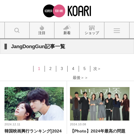
注目
新着
ショップ
JangDongGun記事一覧
1
2
3
4
5
次＞
最後＞＞
2024.12.11
2024.10.08
韓国映画興行ランキング[2024
【Photo】2024年最高の問題