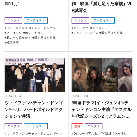
年11月]
作！映画『満ち足りた家族』VI
P試写会
エンタメ
アーティスト
エンタメ
アーティスト
ソル・ギョング
チャン・ドンゴン
キム・ヒエ
スヒョン
ノ・ユンソ
ホン・ギョン
チャン・ドンゴン
満ち足りた家族
君の声を聴かせて
満ち足りた家族
韓国映画
2024.01.24
2023.09.08
ウ・ドファン×チャン・ドンゴ
[韓国ドラマ]イ・ジュンギ×チ
ン×ヘリ、ハードボイルドアク
ャン・ドンゴン主演『アスダル
ションで共演
年代記シーズン2（アラムンの
剣）』
エンタメ
アーティスト
注目
エンタメ
ウ・ドファン
チャン・ドンゴン
ヘリ
Disney+
アスダル年代記2
あらすじ