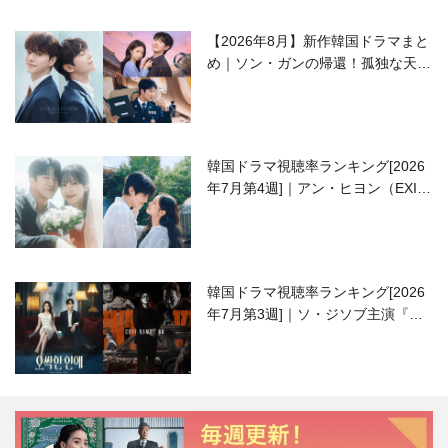
【2026年8月】新作韓国ドラマまと
め｜ソン・ガンの帰還！孤独な天才
高校生ピアニスト役
韓国ドラマ視聴率ランキング[2026
年7月第4週]｜アン・ヒヨン（EXID
ハニ）復帰作『愛が来る』に注目！
韓国ドラマ視聴率ランキング[2026
年7月第3週]｜ソ・ジソブ主演『エ
ージェント・キム』が勢い加速！