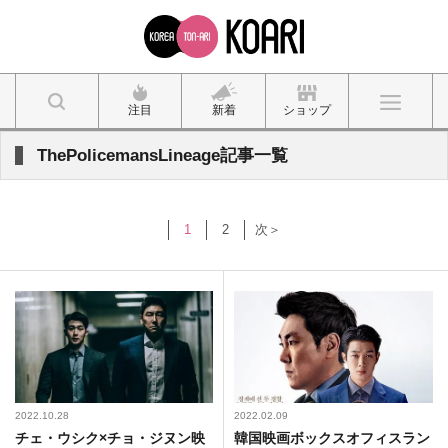
注目
新着
ショップ
ThePolicemansLineage記事一覧
1
2
次＞
2022.10.28
2022.02.09
チェ・ウシク×チョ・ジヌン映
韓国映画ボックスオフィスラン