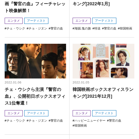
画『警官の血』フィーチャレッ
キング[2022年1月]
ト映像解禁！
エンタメ
アーティスト
エンタメ
アーティスト
チェ・ウシク
チョ・ジヌン
警官の血
海賊:鬼の旗
特送
警官の血
韓国映画
2022.01.06
2022.01.05
チェ・ウシクら主演『警官の
韓国映画ボックスオフィスラン
血』、公開初日ボックスオフィ
キング[2021年12月]
ス1位奪還！
エンタメ
アーティスト
エンタメ
アーティスト
チェ・ウシク
チョ・ジヌン
警官の血
ハッピーニューイヤー
警官の血
韓国映画