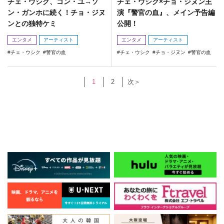
チェ・ウシク、コン・ユ→ソ
チェ・ウシク×チョ・ジヌン主
ン・ガンホに続く！チョ・ジヌ
演『警官の血』、メイン予告編
ンとの独特ケミ
公開！
エンタメ
アーティスト
エンタメ
アーティスト
チェ・ウシク
警官の血
チェ・ウシク
チョ・ジヌン
警官の血
1
2
次＞