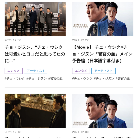
2021.12.30
2021.12.27
チョ・ジヌン、“チェ・ウシク
【Movie】 チェ・ウシク×チ
は可愛いヒヨコだと思ってたの
ョ・ジヌン『警官の血』メイン
に…”
予告編（日本語字幕付き）
エンタメ
アーティスト
エンタメ
アーティスト
チェ・ウシク
チョ・ジヌン
警官の血
チェ・ウシク
チョ・ジヌン
警官の血
2021.12.18
2021.12.09